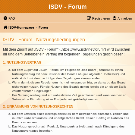
ISDV - Forum
FAQ
Registrieren
Anmelden
ISDV-Homepage
Foren
ISDV - Forum - Nutzungsbedingungen
Mit dem Zugriff auf „ISDV - Forum“ („https://www.isdv.net/forum“) wird zwischen
dir und dem Betreiber ein Vertrag mit folgenden Regelungen geschlossen:
1. NUTZUNGSVERTRAG
Mit dem Zugriff auf „ISDV - Forum“ (im Folgenden „das Board“) schließt du einen
Nutzungsvertrag mit dem Betreiber des Boards ab (im Folgenden „Betreiber“) und
erklärst dich mit den nachfolgenden Regelungen einverstanden.
Wenn du mit diesen Regelungen nicht einverstanden bist, so darfst du das Board
nicht weiter nutzen. Für die Nutzung des Boards gelten jeweils die an dieser Stelle
veröffentlichten Regelungen.
Der Nutzungsvertrag wird auf unbestimmte Zeit geschlossen und kann von beiden
Seiten ohne Einhaltung einer Frist jederzeit gekündigt werden.
2. EINRÄUMUNG VON NUTZUNGSRECHTEN
Mit dem Erstellen eines Beitrags erteilst du dem Betreiber ein einfaches, zeitlich und
räumlich unbeschränktes und unentgeltliches Recht, deinen Beitrag im Rahmen des
Boards zu nutzen.
Das Nutzungsrecht nach Punkt 2, Unterpunkt a bleibt auch nach Kündigung des
Nutzungsvertrages bestehen.