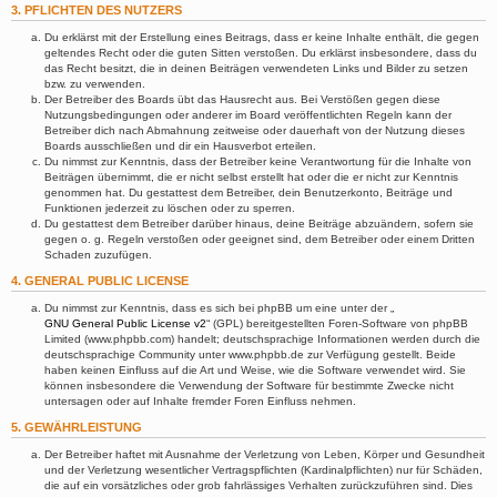
3. PFLICHTEN DES NUTZERS
Du erklärst mit der Erstellung eines Beitrags, dass er keine Inhalte enthält, die gegen
geltendes Recht oder die guten Sitten verstoßen. Du erklärst insbesondere, dass du
das Recht besitzt, die in deinen Beiträgen verwendeten Links und Bilder zu setzen
bzw. zu verwenden.
Der Betreiber des Boards übt das Hausrecht aus. Bei Verstößen gegen diese
Nutzungsbedingungen oder anderer im Board veröffentlichten Regeln kann der
Betreiber dich nach Abmahnung zeitweise oder dauerhaft von der Nutzung dieses
Boards ausschließen und dir ein Hausverbot erteilen.
Du nimmst zur Kenntnis, dass der Betreiber keine Verantwortung für die Inhalte von
Beiträgen übernimmt, die er nicht selbst erstellt hat oder die er nicht zur Kenntnis
genommen hat. Du gestattest dem Betreiber, dein Benutzerkonto, Beiträge und
Funktionen jederzeit zu löschen oder zu sperren.
Du gestattest dem Betreiber darüber hinaus, deine Beiträge abzuändern, sofern sie
gegen o. g. Regeln verstoßen oder geeignet sind, dem Betreiber oder einem Dritten
Schaden zuzufügen.
4. GENERAL PUBLIC LICENSE
Du nimmst zur Kenntnis, dass es sich bei phpBB um eine unter der „
GNU General Public License v2
“ (GPL) bereitgestellten Foren-Software von phpBB
Limited (www.phpbb.com) handelt; deutschsprachige Informationen werden durch die
deutschsprachige Community unter www.phpbb.de zur Verfügung gestellt. Beide
haben keinen Einfluss auf die Art und Weise, wie die Software verwendet wird. Sie
können insbesondere die Verwendung der Software für bestimmte Zwecke nicht
untersagen oder auf Inhalte fremder Foren Einfluss nehmen.
5. GEWÄHRLEISTUNG
Der Betreiber haftet mit Ausnahme der Verletzung von Leben, Körper und Gesundheit
und der Verletzung wesentlicher Vertragspflichten (Kardinalpflichten) nur für Schäden,
die auf ein vorsätzliches oder grob fahrlässiges Verhalten zurückzuführen sind. Dies