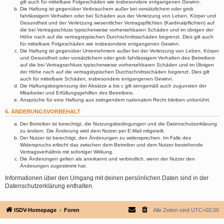
gilt auch für mittelbare Folgeschäden wie insbesondere entgangenen Gewinn.
Die Haftung ist gegenüber Verbrauchern außer bei vorsätzlichem oder grob
fahrlässigem Verhalten oder bei Schäden aus der Verletzung von Leben, Körper und
Gesundheit und der Verletzung wesentlicher Vertragspflichten (Kardinalpflichten) auf
die bei Vertragsschluss typischerweise vorhersehbaren Schäden und im übrigen der
Höhe nach auf die vertragstypischen Durchschnittsschäden begrenzt. Dies gilt auch
für mittelbare Folgeschäden wie insbesondere entgangenen Gewinn.
Die Haftung ist gegenüber Unternehmern außer bei der Verletzung von Leben, Körper
und Gesundheit oder vorsätzlichem oder grob fahrlässigem Verhalten des Betreibers
auf die bei Vertragsschluss typischerweise vorhersehbaren Schäden und im Übrigen
der Höhe nach auf die vertragstypischen Durchschnittsschäden begrenzt. Dies gilt
auch für mittelbare Schäden, insbesondere entgangenen Gewinn.
Die Haftungsbegrenzung der Absätze a bis c gilt sinngemäß auch zugunsten der
Mitarbeiter und Erfüllungsgehilfen des Betreibers.
Ansprüche für eine Haftung aus zwingendem nationalem Recht bleiben unberührt.
6. ÄNDERUNGSVORBEHALT
Der Betreiber ist berechtigt, die Nutzungsbedingungen und die Datenschutzerklärung
zu ändern. Die Änderung wird dem Nutzer per E-Mail mitgeteilt.
Der Nutzer ist berechtigt, den Änderungen zu widersprechen. Im Falle des
Widerspruchs erlischt das zwischen dem Betreiber und dem Nutzer bestehende
Vertragsverhältnis mit sofortiger Wirkung.
Die Änderungen gelten als anerkannt und verbindlich, wenn der Nutzer den
Änderungen zugestimmt hat.
Informationen über den Umgang mit deinen persönlichen Daten sind in der
Datenschutzerklärung enthalten.
ISDV-Homepage
Foren
Alle Zeiten sind
UTC+02:00