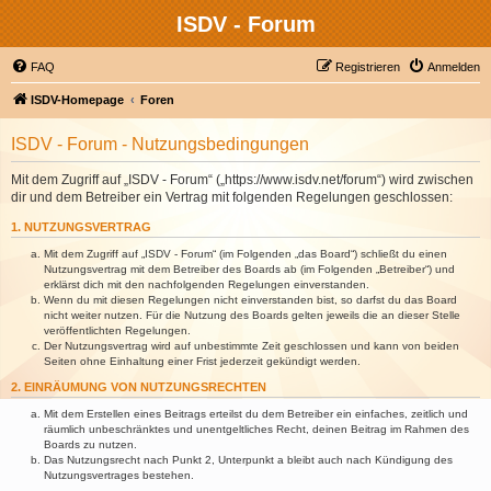
ISDV - Forum
FAQ
Registrieren
Anmelden
ISDV-Homepage
Foren
ISDV - Forum - Nutzungsbedingungen
Mit dem Zugriff auf „ISDV - Forum“ („https://www.isdv.net/forum“) wird zwischen
dir und dem Betreiber ein Vertrag mit folgenden Regelungen geschlossen:
1. NUTZUNGSVERTRAG
Mit dem Zugriff auf „ISDV - Forum“ (im Folgenden „das Board“) schließt du einen
Nutzungsvertrag mit dem Betreiber des Boards ab (im Folgenden „Betreiber“) und
erklärst dich mit den nachfolgenden Regelungen einverstanden.
Wenn du mit diesen Regelungen nicht einverstanden bist, so darfst du das Board
nicht weiter nutzen. Für die Nutzung des Boards gelten jeweils die an dieser Stelle
veröffentlichten Regelungen.
Der Nutzungsvertrag wird auf unbestimmte Zeit geschlossen und kann von beiden
Seiten ohne Einhaltung einer Frist jederzeit gekündigt werden.
2. EINRÄUMUNG VON NUTZUNGSRECHTEN
Mit dem Erstellen eines Beitrags erteilst du dem Betreiber ein einfaches, zeitlich und
räumlich unbeschränktes und unentgeltliches Recht, deinen Beitrag im Rahmen des
Boards zu nutzen.
Das Nutzungsrecht nach Punkt 2, Unterpunkt a bleibt auch nach Kündigung des
Nutzungsvertrages bestehen.