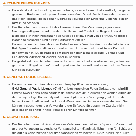
3. PFLICHTEN DES NUTZERS
Du erklärst mit der Erstellung eines Beitrags, dass er keine Inhalte enthält, die gegen
geltendes Recht oder die guten Sitten verstoßen. Du erklärst insbesondere, dass du
das Recht besitzt, die in deinen Beiträgen verwendeten Links und Bilder zu setzen
bzw. zu verwenden.
Der Betreiber des Boards übt das Hausrecht aus. Bei Verstößen gegen diese
Nutzungsbedingungen oder anderer im Board veröffentlichten Regeln kann der
Betreiber dich nach Abmahnung zeitweise oder dauerhaft von der Nutzung dieses
Boards ausschließen und dir ein Hausverbot erteilen.
Du nimmst zur Kenntnis, dass der Betreiber keine Verantwortung für die Inhalte von
Beiträgen übernimmt, die er nicht selbst erstellt hat oder die er nicht zur Kenntnis
genommen hat. Du gestattest dem Betreiber, dein Benutzerkonto, Beiträge und
Funktionen jederzeit zu löschen oder zu sperren.
Du gestattest dem Betreiber darüber hinaus, deine Beiträge abzuändern, sofern sie
gegen o. g. Regeln verstoßen oder geeignet sind, dem Betreiber oder einem Dritten
Schaden zuzufügen.
4. GENERAL PUBLIC LICENSE
Du nimmst zur Kenntnis, dass es sich bei phpBB um eine unter der „
GNU General Public License v2
“ (GPL) bereitgestellten Foren-Software von phpBB
Limited (www.phpbb.com) handelt; deutschsprachige Informationen werden durch die
deutschsprachige Community unter www.phpbb.de zur Verfügung gestellt. Beide
haben keinen Einfluss auf die Art und Weise, wie die Software verwendet wird. Sie
können insbesondere die Verwendung der Software für bestimmte Zwecke nicht
untersagen oder auf Inhalte fremder Foren Einfluss nehmen.
5. GEWÄHRLEISTUNG
Der Betreiber haftet mit Ausnahme der Verletzung von Leben, Körper und Gesundheit
und der Verletzung wesentlicher Vertragspflichten (Kardinalpflichten) nur für Schäden,
die auf ein vorsätzliches oder grob fahrlässiges Verhalten zurückzuführen sind. Dies