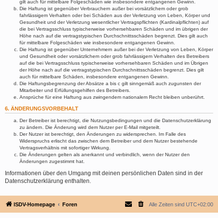
gilt auch für mittelbare Folgeschäden wie insbesondere entgangenen Gewinn.
Die Haftung ist gegenüber Verbrauchern außer bei vorsätzlichem oder grob
fahrlässigem Verhalten oder bei Schäden aus der Verletzung von Leben, Körper und
Gesundheit und der Verletzung wesentlicher Vertragspflichten (Kardinalpflichten) auf
die bei Vertragsschluss typischerweise vorhersehbaren Schäden und im übrigen der
Höhe nach auf die vertragstypischen Durchschnittsschäden begrenzt. Dies gilt auch
für mittelbare Folgeschäden wie insbesondere entgangenen Gewinn.
Die Haftung ist gegenüber Unternehmern außer bei der Verletzung von Leben, Körper
und Gesundheit oder vorsätzlichem oder grob fahrlässigem Verhalten des Betreibers
auf die bei Vertragsschluss typischerweise vorhersehbaren Schäden und im Übrigen
der Höhe nach auf die vertragstypischen Durchschnittsschäden begrenzt. Dies gilt
auch für mittelbare Schäden, insbesondere entgangenen Gewinn.
Die Haftungsbegrenzung der Absätze a bis c gilt sinngemäß auch zugunsten der
Mitarbeiter und Erfüllungsgehilfen des Betreibers.
Ansprüche für eine Haftung aus zwingendem nationalem Recht bleiben unberührt.
6. ÄNDERUNGSVORBEHALT
Der Betreiber ist berechtigt, die Nutzungsbedingungen und die Datenschutzerklärung
zu ändern. Die Änderung wird dem Nutzer per E-Mail mitgeteilt.
Der Nutzer ist berechtigt, den Änderungen zu widersprechen. Im Falle des
Widerspruchs erlischt das zwischen dem Betreiber und dem Nutzer bestehende
Vertragsverhältnis mit sofortiger Wirkung.
Die Änderungen gelten als anerkannt und verbindlich, wenn der Nutzer den
Änderungen zugestimmt hat.
Informationen über den Umgang mit deinen persönlichen Daten sind in der
Datenschutzerklärung enthalten.
ISDV-Homepage
Foren
Alle Zeiten sind
UTC+02:00