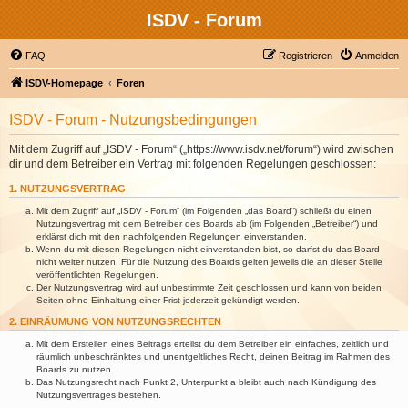
ISDV - Forum
FAQ
Registrieren
Anmelden
ISDV-Homepage
Foren
ISDV - Forum - Nutzungsbedingungen
Mit dem Zugriff auf „ISDV - Forum“ („https://www.isdv.net/forum“) wird zwischen
dir und dem Betreiber ein Vertrag mit folgenden Regelungen geschlossen:
1. NUTZUNGSVERTRAG
Mit dem Zugriff auf „ISDV - Forum“ (im Folgenden „das Board“) schließt du einen
Nutzungsvertrag mit dem Betreiber des Boards ab (im Folgenden „Betreiber“) und
erklärst dich mit den nachfolgenden Regelungen einverstanden.
Wenn du mit diesen Regelungen nicht einverstanden bist, so darfst du das Board
nicht weiter nutzen. Für die Nutzung des Boards gelten jeweils die an dieser Stelle
veröffentlichten Regelungen.
Der Nutzungsvertrag wird auf unbestimmte Zeit geschlossen und kann von beiden
Seiten ohne Einhaltung einer Frist jederzeit gekündigt werden.
2. EINRÄUMUNG VON NUTZUNGSRECHTEN
Mit dem Erstellen eines Beitrags erteilst du dem Betreiber ein einfaches, zeitlich und
räumlich unbeschränktes und unentgeltliches Recht, deinen Beitrag im Rahmen des
Boards zu nutzen.
Das Nutzungsrecht nach Punkt 2, Unterpunkt a bleibt auch nach Kündigung des
Nutzungsvertrages bestehen.