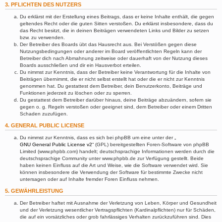
3. PFLICHTEN DES NUTZERS
Du erklärst mit der Erstellung eines Beitrags, dass er keine Inhalte enthält, die gegen
geltendes Recht oder die guten Sitten verstoßen. Du erklärst insbesondere, dass du
das Recht besitzt, die in deinen Beiträgen verwendeten Links und Bilder zu setzen
bzw. zu verwenden.
Der Betreiber des Boards übt das Hausrecht aus. Bei Verstößen gegen diese
Nutzungsbedingungen oder anderer im Board veröffentlichten Regeln kann der
Betreiber dich nach Abmahnung zeitweise oder dauerhaft von der Nutzung dieses
Boards ausschließen und dir ein Hausverbot erteilen.
Du nimmst zur Kenntnis, dass der Betreiber keine Verantwortung für die Inhalte von
Beiträgen übernimmt, die er nicht selbst erstellt hat oder die er nicht zur Kenntnis
genommen hat. Du gestattest dem Betreiber, dein Benutzerkonto, Beiträge und
Funktionen jederzeit zu löschen oder zu sperren.
Du gestattest dem Betreiber darüber hinaus, deine Beiträge abzuändern, sofern sie
gegen o. g. Regeln verstoßen oder geeignet sind, dem Betreiber oder einem Dritten
Schaden zuzufügen.
4. GENERAL PUBLIC LICENSE
Du nimmst zur Kenntnis, dass es sich bei phpBB um eine unter der „
GNU General Public License v2
“ (GPL) bereitgestellten Foren-Software von phpBB
Limited (www.phpbb.com) handelt; deutschsprachige Informationen werden durch die
deutschsprachige Community unter www.phpbb.de zur Verfügung gestellt. Beide
haben keinen Einfluss auf die Art und Weise, wie die Software verwendet wird. Sie
können insbesondere die Verwendung der Software für bestimmte Zwecke nicht
untersagen oder auf Inhalte fremder Foren Einfluss nehmen.
5. GEWÄHRLEISTUNG
Der Betreiber haftet mit Ausnahme der Verletzung von Leben, Körper und Gesundheit
und der Verletzung wesentlicher Vertragspflichten (Kardinalpflichten) nur für Schäden,
die auf ein vorsätzliches oder grob fahrlässiges Verhalten zurückzuführen sind. Dies