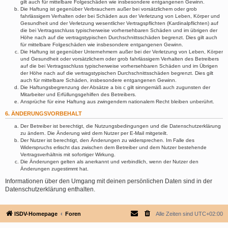
gilt auch für mittelbare Folgeschäden wie insbesondere entgangenen Gewinn.
Die Haftung ist gegenüber Verbrauchern außer bei vorsätzlichem oder grob
fahrlässigem Verhalten oder bei Schäden aus der Verletzung von Leben, Körper und
Gesundheit und der Verletzung wesentlicher Vertragspflichten (Kardinalpflichten) auf
die bei Vertragsschluss typischerweise vorhersehbaren Schäden und im übrigen der
Höhe nach auf die vertragstypischen Durchschnittsschäden begrenzt. Dies gilt auch
für mittelbare Folgeschäden wie insbesondere entgangenen Gewinn.
Die Haftung ist gegenüber Unternehmern außer bei der Verletzung von Leben, Körper
und Gesundheit oder vorsätzlichem oder grob fahrlässigem Verhalten des Betreibers
auf die bei Vertragsschluss typischerweise vorhersehbaren Schäden und im Übrigen
der Höhe nach auf die vertragstypischen Durchschnittsschäden begrenzt. Dies gilt
auch für mittelbare Schäden, insbesondere entgangenen Gewinn.
Die Haftungsbegrenzung der Absätze a bis c gilt sinngemäß auch zugunsten der
Mitarbeiter und Erfüllungsgehilfen des Betreibers.
Ansprüche für eine Haftung aus zwingendem nationalem Recht bleiben unberührt.
6. ÄNDERUNGSVORBEHALT
Der Betreiber ist berechtigt, die Nutzungsbedingungen und die Datenschutzerklärung
zu ändern. Die Änderung wird dem Nutzer per E-Mail mitgeteilt.
Der Nutzer ist berechtigt, den Änderungen zu widersprechen. Im Falle des
Widerspruchs erlischt das zwischen dem Betreiber und dem Nutzer bestehende
Vertragsverhältnis mit sofortiger Wirkung.
Die Änderungen gelten als anerkannt und verbindlich, wenn der Nutzer den
Änderungen zugestimmt hat.
Informationen über den Umgang mit deinen persönlichen Daten sind in der
Datenschutzerklärung enthalten.
ISDV-Homepage
Foren
Alle Zeiten sind
UTC+02:00