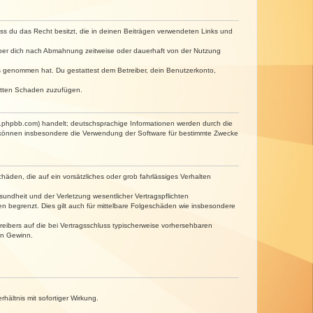
dass du das Recht besitzt, die in deinen Beiträgen verwendeten Links und
iber dich nach Abmahnung zeitweise oder dauerhaft von der Nutzung
tnis genommen hat. Du gestattest dem Betreiber, dein Benutzerkonto,
ritten Schaden zuzufügen.
w.phpbb.com) handelt; deutschsprachige Informationen werden durch die
e können insbesondere die Verwendung der Software für bestimmte Zwecke
häden, die auf ein vorsätzliches oder grob fahrlässiges Verhalten
undheit und der Verletzung wesentlicher Vertragspflichten
n begrenzt. Dies gilt auch für mittelbare Folgeschäden wie insbesondere
eibers auf die bei Vertragsschluss typischerweise vorhersehbaren
en Gewinn.
ältnis mit sofortiger Wirkung.