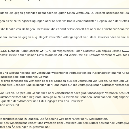
e enthält, die gegen geltendes Recht oder die guten Sitten verstoßen. Du erklärst insbesondere, 
egen diese Nutzungsbedingungen oder anderer im Board veröffentlichten Regeln kann der Betre
die Inhalte von Beiträgen übernimmt, die er nicht selbst erstellt hat oder die er nicht zur Kenn
ndern, sofern sie gegen o. g. Regeln verstoßen oder geeignet sind, dem Betreiber oder einem D
„
GNU General Public License v2
“ (GPL) bereitgestellten Foren-Software von phpBB Limited (ww
ellt. Beide haben keinen Einfluss auf die Art und Weise, wie die Software verwendet wird. Si
 und Gesundheit und der Verletzung wesentlicher Vertragspflichten (Kardinalpflichten) nur für Sc
wie insbesondere entgangenen Gewinn.
der grob fahrlässigem Verhalten oder bei Schäden aus der Verletzung von Leben, Körper und Ges
rhersehbaren Schäden und im übrigen der Höhe nach auf die vertragstypischen Durchschnittsschäde
von Leben, Körper und Gesundheit oder vorsätzlichem oder grob fahrlässigem Verhalten des Betr
Durchschnittsschäden begrenzt. Dies gilt auch für mittelbare Schäden, insbesondere entgangen
gunsten der Mitarbeiter und Erfüllungsgehilfen des Betreibers.
ben unberührt.
enschutzerklärung zu ändern. Die Änderung wird dem Nutzer per E-Mail mitgeteilt.
lle des Widerspruchs erlischt das zwischen dem Betreiber und dem Nutzer bestehende Vertragsverh
utzer den Änderungen zugestimmt hat.