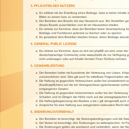
3. PFLICHTEN DES NUTZERS
Du erklärst mit der Erstellung eines Beitrags, dass er keine Inhalt
Bilder zu setzen bzw. zu verwenden.
Der Betreiber des Boards übt das Hausrecht aus. Bei Verstößen g
dieses Boards ausschließen und dir ein Hausverbot erteilen.
Du nimmst zur Kenntnis, dass der Betreiber keine Verantwortung für 
Beiträge und Funktionen jederzeit zu löschen oder zu sperren.
Du gestattest dem Betreiber darüber hinaus, deine Beiträge abzuä
4. GENERAL PUBLIC LICENSE
Du nimmst zur Kenntnis, dass es sich bei phpBB um eine unter der 
deutschsprachige Community unter www.phpbb.de zur Verfügung gest
nicht untersagen oder auf Inhalte fremder Foren Einfluss nehmen.
5. GEWÄHRLEISTUNG
Der Betreiber haftet mit Ausnahme der Verletzung von Leben, Körper
zurückzuführen sind. Dies gilt auch für mittelbare Folgeschäden 
Die Haftung ist gegenüber Verbrauchern außer bei vorsätzlichem o
(Kardinalpflichten) auf die bei Vertragsschluss typischerweise vo
entgangenen Gewinn.
Die Haftung ist gegenüber Unternehmern außer bei der Verletzung 
Schäden und im Übrigen der Höhe nach auf die vertragstypischen 
Die Haftungsbegrenzung der Absätze a bis c gilt sinngemäß auch zu
Ansprüche für eine Haftung aus zwingendem nationalem Recht blei
6. ÄNDERUNGSVORBEHALT
Der Betreiber ist berechtigt, die Nutzungsbedingungen und die Dat
Der Nutzer ist berechtigt, den Änderungen zu widersprechen. Im Fa
Die Änderungen gelten als anerkannt und verbindlich, wenn der N