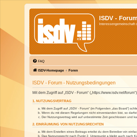
ISDV - Foru
Interessengemeinschaft de
FAQ
ISDV-Homepage
Foren
ISDV - Forum - Nutzungsbedingungen
Mit dem Zugriff auf „ISDV - Forum“ („https://www.isdv.net/foru
1. NUTZUNGSVERTRAG
Mit dem Zugriff auf „ISDV - Forum“ (im Folgenden „das Board“) sch
Wenn du mit diesen Regelungen nicht einverstanden bist, so darfst 
Der Nutzungsvertrag wird auf unbestimmte Zeit geschlossen und kan
2. EINRÄUMUNG VON NUTZUNGSRECHTEN
Mit dem Erstellen eines Beitrags erteilst du dem Betreiber ein ein
Das Nutzungsrecht nach Punkt 2, Unterpunkt a bleibt auch nach 