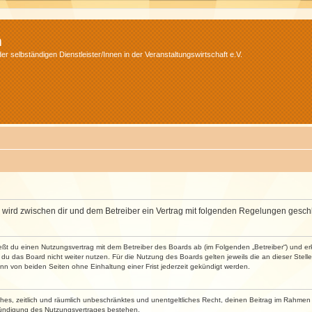
m
r selbständigen Dienstleister/Innen in der Veranstaltungswirtschaft e.V.
m“) wird zwischen dir und dem Betreiber ein Vertrag mit folgenden Regelungen gesch
ließt du einen Nutzungsvertrag mit dem Betreiber des Boards ab (im Folgenden „Betreiber“) und 
du das Board nicht weiter nutzen. Für die Nutzung des Boards gelten jeweils die an dieser Stell
n von beiden Seiten ohne Einhaltung einer Frist jederzeit gekündigt werden.
faches, zeitlich und räumlich unbeschränktes und unentgeltliches Recht, deinen Beitrag im Rahme
Kündigung des Nutzungsvertrages bestehen.