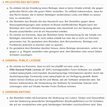
3. PFLICHTEN DES NUTZERS
Du erklärst mit der Erstellung eines Beitrags, dass er keine Inhalte enthält, die gegen
geltendes Recht oder die guten Sitten verstoßen. Du erklärst insbesondere, dass du
das Recht besitzt, die in deinen Beiträgen verwendeten Links und Bilder zu setzen
bzw. zu verwenden.
Der Betreiber des Boards übt das Hausrecht aus. Bei Verstößen gegen diese
Nutzungsbedingungen oder anderer im Board veröffentlichten Regeln kann der
Betreiber dich nach Abmahnung zeitweise oder dauerhaft von der Nutzung dieses
Boards ausschließen und dir ein Hausverbot erteilen.
Du nimmst zur Kenntnis, dass der Betreiber keine Verantwortung für die Inhalte von
Beiträgen übernimmt, die er nicht selbst erstellt hat oder die er nicht zur Kenntnis
genommen hat. Du gestattest dem Betreiber, dein Benutzerkonto, Beiträge und
Funktionen jederzeit zu löschen oder zu sperren.
Du gestattest dem Betreiber darüber hinaus, deine Beiträge abzuändern, sofern sie
gegen o. g. Regeln verstoßen oder geeignet sind, dem Betreiber oder einem Dritten
Schaden zuzufügen.
4. GENERAL PUBLIC LICENSE
Du nimmst zur Kenntnis, dass es sich bei phpBB um eine unter der „
GNU General Public License v2
“ (GPL) bereitgestellten Foren-Software von phpBB
Limited (www.phpbb.com) handelt; deutschsprachige Informationen werden durch die
deutschsprachige Community unter www.phpbb.de zur Verfügung gestellt. Beide
haben keinen Einfluss auf die Art und Weise, wie die Software verwendet wird. Sie
können insbesondere die Verwendung der Software für bestimmte Zwecke nicht
untersagen oder auf Inhalte fremder Foren Einfluss nehmen.
5. GEWÄHRLEISTUNG
Der Betreiber haftet mit Ausnahme der Verletzung von Leben, Körper und Gesundheit
und der Verletzung wesentlicher Vertragspflichten (Kardinalpflichten) nur für Schäden,
die auf ein vorsätzliches oder grob fahrlässiges Verhalten zurückzuführen sind. Dies