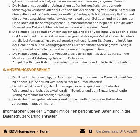
gilt auch für mittelbare Folgeschäden wie insbesondere entgangenen Gewinn.
Die Haftung ist gegenüber Verbrauchern außer bei vorsätzlichem oder grob
fahrlässigem Verhalten oder bei Schäden aus der Verletzung von Leben, Körper und
Gesundheit und der Verletzung wesentlicher Vertragspflichten (Kardinalpflichten) auf
die bei Vertragsschluss typischerweise vorhersehbaren Schäden und im übrigen der
Höhe nach auf die vertragstypischen Durchschnittsschäden begrenzt. Dies gilt auch
für mittelbare Folgeschäden wie insbesondere entgangenen Gewinn.
Die Haftung ist gegenüber Unternehmern außer bei der Verletzung von Leben, Körper
und Gesundheit oder vorsätzlichem oder grob fahrlässigem Verhalten des Betreibers
auf die bei Vertragsschluss typischerweise vorhersehbaren Schäden und im Übrigen
der Höhe nach auf die vertragstypischen Durchschnittsschäden begrenzt. Dies gilt
auch für mittelbare Schäden, insbesondere entgangenen Gewinn.
Die Haftungsbegrenzung der Absätze a bis c gilt sinngemäß auch zugunsten der
Mitarbeiter und Erfüllungsgehilfen des Betreibers.
Ansprüche für eine Haftung aus zwingendem nationalem Recht bleiben unberührt.
6. ÄNDERUNGSVORBEHALT
Der Betreiber ist berechtigt, die Nutzungsbedingungen und die Datenschutzerklärung
zu ändern. Die Änderung wird dem Nutzer per E-Mail mitgeteilt.
Der Nutzer ist berechtigt, den Änderungen zu widersprechen. Im Falle des
Widerspruchs erlischt das zwischen dem Betreiber und dem Nutzer bestehende
Vertragsverhältnis mit sofortiger Wirkung.
Die Änderungen gelten als anerkannt und verbindlich, wenn der Nutzer den
Änderungen zugestimmt hat.
Informationen über den Umgang mit deinen persönlichen Daten sind in der
Datenschutzerklärung enthalten.
ISDV-Homepage
Foren
Alle Zeiten sind
UTC+02:00