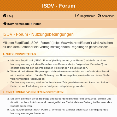
ISDV - Forum
FAQ
Registrieren
Anmelden
ISDV-Homepage
Foren
ISDV - Forum - Nutzungsbedingungen
Mit dem Zugriff auf „ISDV - Forum“ („https://www.isdv.net/forum“) wird zwischen
dir und dem Betreiber ein Vertrag mit folgenden Regelungen geschlossen:
1. NUTZUNGSVERTRAG
Mit dem Zugriff auf „ISDV - Forum“ (im Folgenden „das Board“) schließt du einen
Nutzungsvertrag mit dem Betreiber des Boards ab (im Folgenden „Betreiber“) und
erklärst dich mit den nachfolgenden Regelungen einverstanden.
Wenn du mit diesen Regelungen nicht einverstanden bist, so darfst du das Board
nicht weiter nutzen. Für die Nutzung des Boards gelten jeweils die an dieser Stelle
veröffentlichten Regelungen.
Der Nutzungsvertrag wird auf unbestimmte Zeit geschlossen und kann von beiden
Seiten ohne Einhaltung einer Frist jederzeit gekündigt werden.
2. EINRÄUMUNG VON NUTZUNGSRECHTEN
Mit dem Erstellen eines Beitrags erteilst du dem Betreiber ein einfaches, zeitlich und
räumlich unbeschränktes und unentgeltliches Recht, deinen Beitrag im Rahmen des
Boards zu nutzen.
Das Nutzungsrecht nach Punkt 2, Unterpunkt a bleibt auch nach Kündigung des
Nutzungsvertrages bestehen.