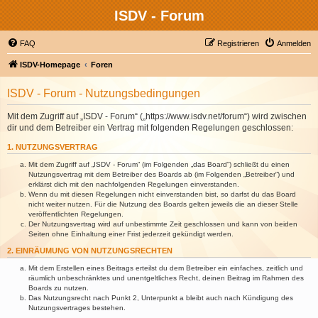
ISDV - Forum
FAQ
Registrieren
Anmelden
ISDV-Homepage
Foren
ISDV - Forum - Nutzungsbedingungen
Mit dem Zugriff auf „ISDV - Forum“ („https://www.isdv.net/forum“) wird zwischen
dir und dem Betreiber ein Vertrag mit folgenden Regelungen geschlossen:
1. NUTZUNGSVERTRAG
Mit dem Zugriff auf „ISDV - Forum“ (im Folgenden „das Board“) schließt du einen
Nutzungsvertrag mit dem Betreiber des Boards ab (im Folgenden „Betreiber“) und
erklärst dich mit den nachfolgenden Regelungen einverstanden.
Wenn du mit diesen Regelungen nicht einverstanden bist, so darfst du das Board
nicht weiter nutzen. Für die Nutzung des Boards gelten jeweils die an dieser Stelle
veröffentlichten Regelungen.
Der Nutzungsvertrag wird auf unbestimmte Zeit geschlossen und kann von beiden
Seiten ohne Einhaltung einer Frist jederzeit gekündigt werden.
2. EINRÄUMUNG VON NUTZUNGSRECHTEN
Mit dem Erstellen eines Beitrags erteilst du dem Betreiber ein einfaches, zeitlich und
räumlich unbeschränktes und unentgeltliches Recht, deinen Beitrag im Rahmen des
Boards zu nutzen.
Das Nutzungsrecht nach Punkt 2, Unterpunkt a bleibt auch nach Kündigung des
Nutzungsvertrages bestehen.