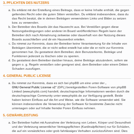
3. PFLICHTEN DES NUTZERS
Du erklärst mit der Erstellung eines Beitrags, dass er keine Inhalte enthält, die gegen
geltendes Recht oder die guten Sitten verstoßen. Du erklärst insbesondere, dass du
das Recht besitzt, die in deinen Beiträgen verwendeten Links und Bilder zu setzen
bzw. zu verwenden.
Der Betreiber des Boards übt das Hausrecht aus. Bei Verstößen gegen diese
Nutzungsbedingungen oder anderer im Board veröffentlichten Regeln kann der
Betreiber dich nach Abmahnung zeitweise oder dauerhaft von der Nutzung dieses
Boards ausschließen und dir ein Hausverbot erteilen.
Du nimmst zur Kenntnis, dass der Betreiber keine Verantwortung für die Inhalte von
Beiträgen übernimmt, die er nicht selbst erstellt hat oder die er nicht zur Kenntnis
genommen hat. Du gestattest dem Betreiber, dein Benutzerkonto, Beiträge und
Funktionen jederzeit zu löschen oder zu sperren.
Du gestattest dem Betreiber darüber hinaus, deine Beiträge abzuändern, sofern sie
gegen o. g. Regeln verstoßen oder geeignet sind, dem Betreiber oder einem Dritten
Schaden zuzufügen.
4. GENERAL PUBLIC LICENSE
Du nimmst zur Kenntnis, dass es sich bei phpBB um eine unter der „
GNU General Public License v2
“ (GPL) bereitgestellten Foren-Software von phpBB
Limited (www.phpbb.com) handelt; deutschsprachige Informationen werden durch die
deutschsprachige Community unter www.phpbb.de zur Verfügung gestellt. Beide
haben keinen Einfluss auf die Art und Weise, wie die Software verwendet wird. Sie
können insbesondere die Verwendung der Software für bestimmte Zwecke nicht
untersagen oder auf Inhalte fremder Foren Einfluss nehmen.
5. GEWÄHRLEISTUNG
Der Betreiber haftet mit Ausnahme der Verletzung von Leben, Körper und Gesundheit
und der Verletzung wesentlicher Vertragspflichten (Kardinalpflichten) nur für Schäden,
die auf ein vorsätzliches oder grob fahrlässiges Verhalten zurückzuführen sind. Dies