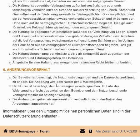
gilt auch für mittelbare Folgeschäden wie insbesondere entgangenen Gewinn.
Die Haftung ist gegenüber Verbrauchern außer bei vorsätzlichem oder grob
fahrlässigem Verhalten oder bei Schäden aus der Verletzung von Leben, Körper und
Gesundheit und der Verletzung wesentlicher Vertragspflichten (Kardinalpflichten) auf
die bei Vertragsschluss typischerweise vorhersehbaren Schäden und im übrigen der
Höhe nach auf die vertragstypischen Durchschnittsschäden begrenzt. Dies gilt auch
für mittelbare Folgeschäden wie insbesondere entgangenen Gewinn.
Die Haftung ist gegenüber Unternehmern außer bei der Verletzung von Leben, Körper
und Gesundheit oder vorsätzlichem oder grob fahrlässigem Verhalten des Betreibers
auf die bei Vertragsschluss typischerweise vorhersehbaren Schäden und im Übrigen
der Höhe nach auf die vertragstypischen Durchschnittsschäden begrenzt. Dies gilt
auch für mittelbare Schäden, insbesondere entgangenen Gewinn.
Die Haftungsbegrenzung der Absätze a bis c gilt sinngemäß auch zugunsten der
Mitarbeiter und Erfüllungsgehilfen des Betreibers.
Ansprüche für eine Haftung aus zwingendem nationalem Recht bleiben unberührt.
6. ÄNDERUNGSVORBEHALT
Der Betreiber ist berechtigt, die Nutzungsbedingungen und die Datenschutzerklärung
zu ändern. Die Änderung wird dem Nutzer per E-Mail mitgeteilt.
Der Nutzer ist berechtigt, den Änderungen zu widersprechen. Im Falle des
Widerspruchs erlischt das zwischen dem Betreiber und dem Nutzer bestehende
Vertragsverhältnis mit sofortiger Wirkung.
Die Änderungen gelten als anerkannt und verbindlich, wenn der Nutzer den
Änderungen zugestimmt hat.
Informationen über den Umgang mit deinen persönlichen Daten sind in der
Datenschutzerklärung enthalten.
ISDV-Homepage
Foren
Alle Zeiten sind
UTC+02:00