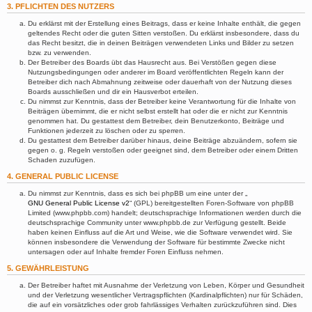
3. PFLICHTEN DES NUTZERS
Du erklärst mit der Erstellung eines Beitrags, dass er keine Inhalte enthält, die gegen
geltendes Recht oder die guten Sitten verstoßen. Du erklärst insbesondere, dass du
das Recht besitzt, die in deinen Beiträgen verwendeten Links und Bilder zu setzen
bzw. zu verwenden.
Der Betreiber des Boards übt das Hausrecht aus. Bei Verstößen gegen diese
Nutzungsbedingungen oder anderer im Board veröffentlichten Regeln kann der
Betreiber dich nach Abmahnung zeitweise oder dauerhaft von der Nutzung dieses
Boards ausschließen und dir ein Hausverbot erteilen.
Du nimmst zur Kenntnis, dass der Betreiber keine Verantwortung für die Inhalte von
Beiträgen übernimmt, die er nicht selbst erstellt hat oder die er nicht zur Kenntnis
genommen hat. Du gestattest dem Betreiber, dein Benutzerkonto, Beiträge und
Funktionen jederzeit zu löschen oder zu sperren.
Du gestattest dem Betreiber darüber hinaus, deine Beiträge abzuändern, sofern sie
gegen o. g. Regeln verstoßen oder geeignet sind, dem Betreiber oder einem Dritten
Schaden zuzufügen.
4. GENERAL PUBLIC LICENSE
Du nimmst zur Kenntnis, dass es sich bei phpBB um eine unter der „
GNU General Public License v2
“ (GPL) bereitgestellten Foren-Software von phpBB
Limited (www.phpbb.com) handelt; deutschsprachige Informationen werden durch die
deutschsprachige Community unter www.phpbb.de zur Verfügung gestellt. Beide
haben keinen Einfluss auf die Art und Weise, wie die Software verwendet wird. Sie
können insbesondere die Verwendung der Software für bestimmte Zwecke nicht
untersagen oder auf Inhalte fremder Foren Einfluss nehmen.
5. GEWÄHRLEISTUNG
Der Betreiber haftet mit Ausnahme der Verletzung von Leben, Körper und Gesundheit
und der Verletzung wesentlicher Vertragspflichten (Kardinalpflichten) nur für Schäden,
die auf ein vorsätzliches oder grob fahrlässiges Verhalten zurückzuführen sind. Dies