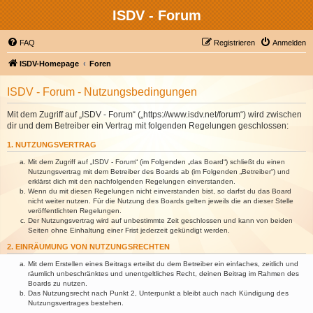
ISDV - Forum
FAQ
Registrieren
Anmelden
ISDV-Homepage
Foren
ISDV - Forum - Nutzungsbedingungen
Mit dem Zugriff auf „ISDV - Forum“ („https://www.isdv.net/forum“) wird zwischen
dir und dem Betreiber ein Vertrag mit folgenden Regelungen geschlossen:
1. NUTZUNGSVERTRAG
Mit dem Zugriff auf „ISDV - Forum“ (im Folgenden „das Board“) schließt du einen
Nutzungsvertrag mit dem Betreiber des Boards ab (im Folgenden „Betreiber“) und
erklärst dich mit den nachfolgenden Regelungen einverstanden.
Wenn du mit diesen Regelungen nicht einverstanden bist, so darfst du das Board
nicht weiter nutzen. Für die Nutzung des Boards gelten jeweils die an dieser Stelle
veröffentlichten Regelungen.
Der Nutzungsvertrag wird auf unbestimmte Zeit geschlossen und kann von beiden
Seiten ohne Einhaltung einer Frist jederzeit gekündigt werden.
2. EINRÄUMUNG VON NUTZUNGSRECHTEN
Mit dem Erstellen eines Beitrags erteilst du dem Betreiber ein einfaches, zeitlich und
räumlich unbeschränktes und unentgeltliches Recht, deinen Beitrag im Rahmen des
Boards zu nutzen.
Das Nutzungsrecht nach Punkt 2, Unterpunkt a bleibt auch nach Kündigung des
Nutzungsvertrages bestehen.