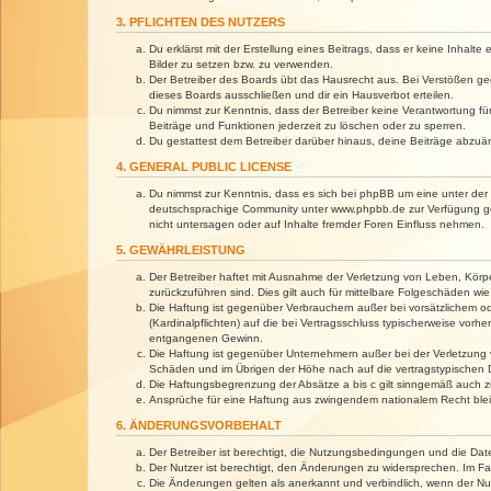
3. PFLICHTEN DES NUTZERS
Du erklärst mit der Erstellung eines Beitrags, dass er keine Inhalt
Bilder zu setzen bzw. zu verwenden.
Der Betreiber des Boards übt das Hausrecht aus. Bei Verstößen g
dieses Boards ausschließen und dir ein Hausverbot erteilen.
Du nimmst zur Kenntnis, dass der Betreiber keine Verantwortung für 
Beiträge und Funktionen jederzeit zu löschen oder zu sperren.
Du gestattest dem Betreiber darüber hinaus, deine Beiträge abzuä
4. GENERAL PUBLIC LICENSE
Du nimmst zur Kenntnis, dass es sich bei phpBB um eine unter der 
deutschsprachige Community unter www.phpbb.de zur Verfügung gest
nicht untersagen oder auf Inhalte fremder Foren Einfluss nehmen.
5. GEWÄHRLEISTUNG
Der Betreiber haftet mit Ausnahme der Verletzung von Leben, Körper
zurückzuführen sind. Dies gilt auch für mittelbare Folgeschäden 
Die Haftung ist gegenüber Verbrauchern außer bei vorsätzlichem o
(Kardinalpflichten) auf die bei Vertragsschluss typischerweise vo
entgangenen Gewinn.
Die Haftung ist gegenüber Unternehmern außer bei der Verletzung 
Schäden und im Übrigen der Höhe nach auf die vertragstypischen 
Die Haftungsbegrenzung der Absätze a bis c gilt sinngemäß auch zu
Ansprüche für eine Haftung aus zwingendem nationalem Recht blei
6. ÄNDERUNGSVORBEHALT
Der Betreiber ist berechtigt, die Nutzungsbedingungen und die Dat
Der Nutzer ist berechtigt, den Änderungen zu widersprechen. Im Fa
Die Änderungen gelten als anerkannt und verbindlich, wenn der N