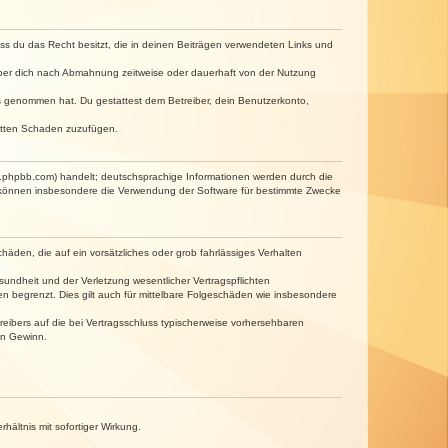
dass du das Recht besitzt, die in deinen Beiträgen verwendeten Links und
iber dich nach Abmahnung zeitweise oder dauerhaft von der Nutzung
tnis genommen hat. Du gestattest dem Betreiber, dein Benutzerkonto,
ritten Schaden zuzufügen.
w.phpbb.com) handelt; deutschsprachige Informationen werden durch die
e können insbesondere die Verwendung der Software für bestimmte Zwecke
häden, die auf ein vorsätzliches oder grob fahrlässiges Verhalten
undheit und der Verletzung wesentlicher Vertragspflichten
n begrenzt. Dies gilt auch für mittelbare Folgeschäden wie insbesondere
eibers auf die bei Vertragsschluss typischerweise vorhersehbaren
en Gewinn.
ältnis mit sofortiger Wirkung.