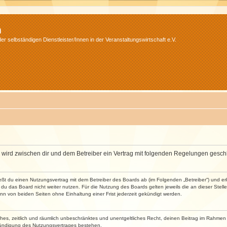
m
r selbständigen Dienstleister/Innen in der Veranstaltungswirtschaft e.V.
m“) wird zwischen dir und dem Betreiber ein Vertrag mit folgenden Regelungen gesch
ließt du einen Nutzungsvertrag mit dem Betreiber des Boards ab (im Folgenden „Betreiber“) und 
du das Board nicht weiter nutzen. Für die Nutzung des Boards gelten jeweils die an dieser Stell
n von beiden Seiten ohne Einhaltung einer Frist jederzeit gekündigt werden.
faches, zeitlich und räumlich unbeschränktes und unentgeltliches Recht, deinen Beitrag im Rahme
Kündigung des Nutzungsvertrages bestehen.