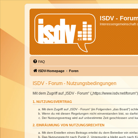
ISDV - Foru
Interessengemeinschaft de
FAQ
ISDV-Homepage
Foren
ISDV - Forum - Nutzungsbedingungen
Mit dem Zugriff auf „ISDV - Forum“ („https://www.isdv.net/foru
1. NUTZUNGSVERTRAG
Mit dem Zugriff auf „ISDV - Forum“ (im Folgenden „das Board“) sch
Wenn du mit diesen Regelungen nicht einverstanden bist, so darfst 
Der Nutzungsvertrag wird auf unbestimmte Zeit geschlossen und kan
2. EINRÄUMUNG VON NUTZUNGSRECHTEN
Mit dem Erstellen eines Beitrags erteilst du dem Betreiber ein ein
Das Nutzungsrecht nach Punkt 2, Unterpunkt a bleibt auch nach 