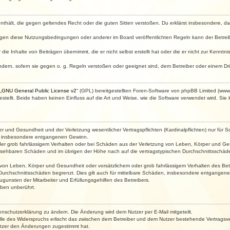
e enthält, die gegen geltendes Recht oder die guten Sitten verstoßen. Du erklärst insbesondere, 
egen diese Nutzungsbedingungen oder anderer im Board veröffentlichten Regeln kann der Betre
die Inhalte von Beiträgen übernimmt, die er nicht selbst erstellt hat oder die er nicht zur Kenn
ndern, sofern sie gegen o. g. Regeln verstoßen oder geeignet sind, dem Betreiber oder einem D
„
GNU General Public License v2
“ (GPL) bereitgestellten Foren-Software von phpBB Limited (ww
ellt. Beide haben keinen Einfluss auf die Art und Weise, wie die Software verwendet wird. Si
 und Gesundheit und der Verletzung wesentlicher Vertragspflichten (Kardinalpflichten) nur für Sc
wie insbesondere entgangenen Gewinn.
der grob fahrlässigem Verhalten oder bei Schäden aus der Verletzung von Leben, Körper und Ges
rhersehbaren Schäden und im übrigen der Höhe nach auf die vertragstypischen Durchschnittsschäde
von Leben, Körper und Gesundheit oder vorsätzlichem oder grob fahrlässigem Verhalten des Betr
Durchschnittsschäden begrenzt. Dies gilt auch für mittelbare Schäden, insbesondere entgangen
gunsten der Mitarbeiter und Erfüllungsgehilfen des Betreibers.
ben unberührt.
enschutzerklärung zu ändern. Die Änderung wird dem Nutzer per E-Mail mitgeteilt.
lle des Widerspruchs erlischt das zwischen dem Betreiber und dem Nutzer bestehende Vertragsverh
utzer den Änderungen zugestimmt hat.