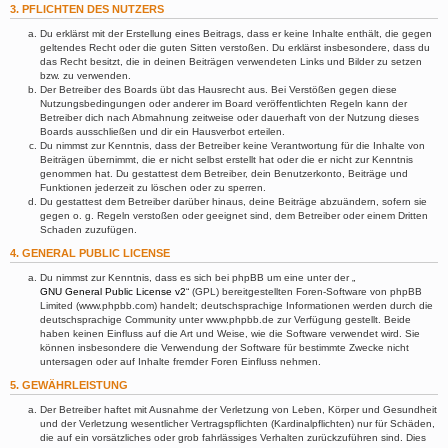
3. PFLICHTEN DES NUTZERS
Du erklärst mit der Erstellung eines Beitrags, dass er keine Inhalte enthält, die gegen
geltendes Recht oder die guten Sitten verstoßen. Du erklärst insbesondere, dass du
das Recht besitzt, die in deinen Beiträgen verwendeten Links und Bilder zu setzen
bzw. zu verwenden.
Der Betreiber des Boards übt das Hausrecht aus. Bei Verstößen gegen diese
Nutzungsbedingungen oder anderer im Board veröffentlichten Regeln kann der
Betreiber dich nach Abmahnung zeitweise oder dauerhaft von der Nutzung dieses
Boards ausschließen und dir ein Hausverbot erteilen.
Du nimmst zur Kenntnis, dass der Betreiber keine Verantwortung für die Inhalte von
Beiträgen übernimmt, die er nicht selbst erstellt hat oder die er nicht zur Kenntnis
genommen hat. Du gestattest dem Betreiber, dein Benutzerkonto, Beiträge und
Funktionen jederzeit zu löschen oder zu sperren.
Du gestattest dem Betreiber darüber hinaus, deine Beiträge abzuändern, sofern sie
gegen o. g. Regeln verstoßen oder geeignet sind, dem Betreiber oder einem Dritten
Schaden zuzufügen.
4. GENERAL PUBLIC LICENSE
Du nimmst zur Kenntnis, dass es sich bei phpBB um eine unter der „
GNU General Public License v2
“ (GPL) bereitgestellten Foren-Software von phpBB
Limited (www.phpbb.com) handelt; deutschsprachige Informationen werden durch die
deutschsprachige Community unter www.phpbb.de zur Verfügung gestellt. Beide
haben keinen Einfluss auf die Art und Weise, wie die Software verwendet wird. Sie
können insbesondere die Verwendung der Software für bestimmte Zwecke nicht
untersagen oder auf Inhalte fremder Foren Einfluss nehmen.
5. GEWÄHRLEISTUNG
Der Betreiber haftet mit Ausnahme der Verletzung von Leben, Körper und Gesundheit
und der Verletzung wesentlicher Vertragspflichten (Kardinalpflichten) nur für Schäden,
die auf ein vorsätzliches oder grob fahrlässiges Verhalten zurückzuführen sind. Dies