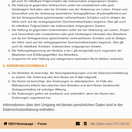
gilt auch für mittelbare Folgeschäden wie insbesondere entgangenen Gewinn.
Die Haftung ist gegenüber Verbrauchern außer bei vorsätzlichem oder grob
fahrlässigem Verhalten oder bei Schäden aus der Verletzung von Leben, Körper und
Gesundheit und der Verletzung wesentlicher Vertragspflichten (Kardinalpflichten) auf
die bei Vertragsschluss typischerweise vorhersehbaren Schäden und im übrigen der
Höhe nach auf die vertragstypischen Durchschnittsschäden begrenzt. Dies gilt auch
für mittelbare Folgeschäden wie insbesondere entgangenen Gewinn.
Die Haftung ist gegenüber Unternehmern außer bei der Verletzung von Leben, Körper
und Gesundheit oder vorsätzlichem oder grob fahrlässigem Verhalten des Betreibers
auf die bei Vertragsschluss typischerweise vorhersehbaren Schäden und im Übrigen
der Höhe nach auf die vertragstypischen Durchschnittsschäden begrenzt. Dies gilt
auch für mittelbare Schäden, insbesondere entgangenen Gewinn.
Die Haftungsbegrenzung der Absätze a bis c gilt sinngemäß auch zugunsten der
Mitarbeiter und Erfüllungsgehilfen des Betreibers.
Ansprüche für eine Haftung aus zwingendem nationalem Recht bleiben unberührt.
6. ÄNDERUNGSVORBEHALT
Der Betreiber ist berechtigt, die Nutzungsbedingungen und die Datenschutzerklärung
zu ändern. Die Änderung wird dem Nutzer per E-Mail mitgeteilt.
Der Nutzer ist berechtigt, den Änderungen zu widersprechen. Im Falle des
Widerspruchs erlischt das zwischen dem Betreiber und dem Nutzer bestehende
Vertragsverhältnis mit sofortiger Wirkung.
Die Änderungen gelten als anerkannt und verbindlich, wenn der Nutzer den
Änderungen zugestimmt hat.
Informationen über den Umgang mit deinen persönlichen Daten sind in der
Datenschutzerklärung enthalten.
ISDV-Homepage
Foren
Alle Zeiten sind
UTC+02:00