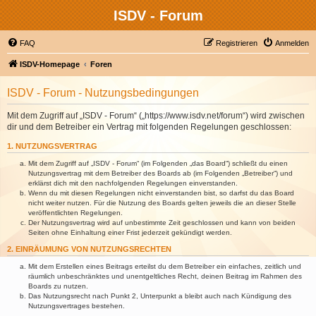
ISDV - Forum
FAQ
Registrieren
Anmelden
ISDV-Homepage
Foren
ISDV - Forum - Nutzungsbedingungen
Mit dem Zugriff auf „ISDV - Forum“ („https://www.isdv.net/forum“) wird zwischen
dir und dem Betreiber ein Vertrag mit folgenden Regelungen geschlossen:
1. NUTZUNGSVERTRAG
Mit dem Zugriff auf „ISDV - Forum“ (im Folgenden „das Board“) schließt du einen
Nutzungsvertrag mit dem Betreiber des Boards ab (im Folgenden „Betreiber“) und
erklärst dich mit den nachfolgenden Regelungen einverstanden.
Wenn du mit diesen Regelungen nicht einverstanden bist, so darfst du das Board
nicht weiter nutzen. Für die Nutzung des Boards gelten jeweils die an dieser Stelle
veröffentlichten Regelungen.
Der Nutzungsvertrag wird auf unbestimmte Zeit geschlossen und kann von beiden
Seiten ohne Einhaltung einer Frist jederzeit gekündigt werden.
2. EINRÄUMUNG VON NUTZUNGSRECHTEN
Mit dem Erstellen eines Beitrags erteilst du dem Betreiber ein einfaches, zeitlich und
räumlich unbeschränktes und unentgeltliches Recht, deinen Beitrag im Rahmen des
Boards zu nutzen.
Das Nutzungsrecht nach Punkt 2, Unterpunkt a bleibt auch nach Kündigung des
Nutzungsvertrages bestehen.