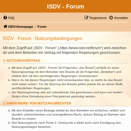
ISDV - Forum
FAQ
Registrieren
Anmelden
ISDV-Homepage
Foren
ISDV - Forum - Nutzungsbedingungen
Mit dem Zugriff auf „ISDV - Forum“ („https://www.isdv.net/forum“) wird zwischen
dir und dem Betreiber ein Vertrag mit folgenden Regelungen geschlossen:
1. NUTZUNGSVERTRAG
Mit dem Zugriff auf „ISDV - Forum“ (im Folgenden „das Board“) schließt du einen
Nutzungsvertrag mit dem Betreiber des Boards ab (im Folgenden „Betreiber“) und
erklärst dich mit den nachfolgenden Regelungen einverstanden.
Wenn du mit diesen Regelungen nicht einverstanden bist, so darfst du das Board
nicht weiter nutzen. Für die Nutzung des Boards gelten jeweils die an dieser Stelle
veröffentlichten Regelungen.
Der Nutzungsvertrag wird auf unbestimmte Zeit geschlossen und kann von beiden
Seiten ohne Einhaltung einer Frist jederzeit gekündigt werden.
2. EINRÄUMUNG VON NUTZUNGSRECHTEN
Mit dem Erstellen eines Beitrags erteilst du dem Betreiber ein einfaches, zeitlich und
räumlich unbeschränktes und unentgeltliches Recht, deinen Beitrag im Rahmen des
Boards zu nutzen.
Das Nutzungsrecht nach Punkt 2, Unterpunkt a bleibt auch nach Kündigung des
Nutzungsvertrages bestehen.