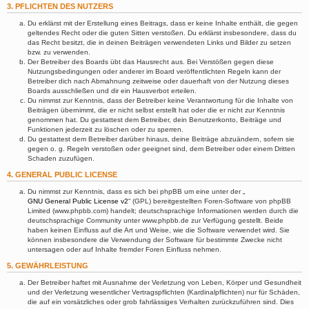
3. PFLICHTEN DES NUTZERS
Du erklärst mit der Erstellung eines Beitrags, dass er keine Inhalte enthält, die gegen
geltendes Recht oder die guten Sitten verstoßen. Du erklärst insbesondere, dass du
das Recht besitzt, die in deinen Beiträgen verwendeten Links und Bilder zu setzen
bzw. zu verwenden.
Der Betreiber des Boards übt das Hausrecht aus. Bei Verstößen gegen diese
Nutzungsbedingungen oder anderer im Board veröffentlichten Regeln kann der
Betreiber dich nach Abmahnung zeitweise oder dauerhaft von der Nutzung dieses
Boards ausschließen und dir ein Hausverbot erteilen.
Du nimmst zur Kenntnis, dass der Betreiber keine Verantwortung für die Inhalte von
Beiträgen übernimmt, die er nicht selbst erstellt hat oder die er nicht zur Kenntnis
genommen hat. Du gestattest dem Betreiber, dein Benutzerkonto, Beiträge und
Funktionen jederzeit zu löschen oder zu sperren.
Du gestattest dem Betreiber darüber hinaus, deine Beiträge abzuändern, sofern sie
gegen o. g. Regeln verstoßen oder geeignet sind, dem Betreiber oder einem Dritten
Schaden zuzufügen.
4. GENERAL PUBLIC LICENSE
Du nimmst zur Kenntnis, dass es sich bei phpBB um eine unter der „
GNU General Public License v2
“ (GPL) bereitgestellten Foren-Software von phpBB
Limited (www.phpbb.com) handelt; deutschsprachige Informationen werden durch die
deutschsprachige Community unter www.phpbb.de zur Verfügung gestellt. Beide
haben keinen Einfluss auf die Art und Weise, wie die Software verwendet wird. Sie
können insbesondere die Verwendung der Software für bestimmte Zwecke nicht
untersagen oder auf Inhalte fremder Foren Einfluss nehmen.
5. GEWÄHRLEISTUNG
Der Betreiber haftet mit Ausnahme der Verletzung von Leben, Körper und Gesundheit
und der Verletzung wesentlicher Vertragspflichten (Kardinalpflichten) nur für Schäden,
die auf ein vorsätzliches oder grob fahrlässiges Verhalten zurückzuführen sind. Dies