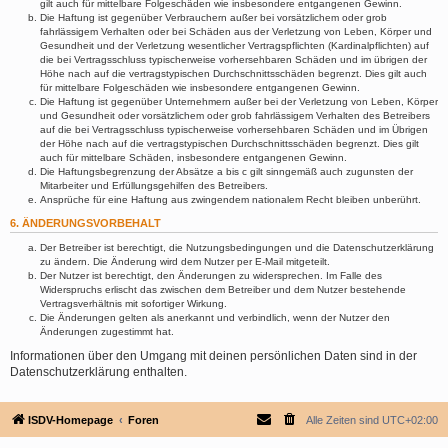
gilt auch für mittelbare Folgeschäden wie insbesondere entgangenen Gewinn.
Die Haftung ist gegenüber Verbrauchern außer bei vorsätzlichem oder grob
fahrlässigem Verhalten oder bei Schäden aus der Verletzung von Leben, Körper und
Gesundheit und der Verletzung wesentlicher Vertragspflichten (Kardinalpflichten) auf
die bei Vertragsschluss typischerweise vorhersehbaren Schäden und im übrigen der
Höhe nach auf die vertragstypischen Durchschnittsschäden begrenzt. Dies gilt auch
für mittelbare Folgeschäden wie insbesondere entgangenen Gewinn.
Die Haftung ist gegenüber Unternehmern außer bei der Verletzung von Leben, Körper
und Gesundheit oder vorsätzlichem oder grob fahrlässigem Verhalten des Betreibers
auf die bei Vertragsschluss typischerweise vorhersehbaren Schäden und im Übrigen
der Höhe nach auf die vertragstypischen Durchschnittsschäden begrenzt. Dies gilt
auch für mittelbare Schäden, insbesondere entgangenen Gewinn.
Die Haftungsbegrenzung der Absätze a bis c gilt sinngemäß auch zugunsten der
Mitarbeiter und Erfüllungsgehilfen des Betreibers.
Ansprüche für eine Haftung aus zwingendem nationalem Recht bleiben unberührt.
6. ÄNDERUNGSVORBEHALT
Der Betreiber ist berechtigt, die Nutzungsbedingungen und die Datenschutzerklärung
zu ändern. Die Änderung wird dem Nutzer per E-Mail mitgeteilt.
Der Nutzer ist berechtigt, den Änderungen zu widersprechen. Im Falle des
Widerspruchs erlischt das zwischen dem Betreiber und dem Nutzer bestehende
Vertragsverhältnis mit sofortiger Wirkung.
Die Änderungen gelten als anerkannt und verbindlich, wenn der Nutzer den
Änderungen zugestimmt hat.
Informationen über den Umgang mit deinen persönlichen Daten sind in der
Datenschutzerklärung enthalten.
ISDV-Homepage
Foren
Alle Zeiten sind
UTC+02:00