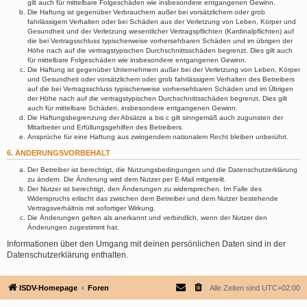
gilt auch für mittelbare Folgeschäden wie insbesondere entgangenen Gewinn.
Die Haftung ist gegenüber Verbrauchern außer bei vorsätzlichem oder grob
fahrlässigem Verhalten oder bei Schäden aus der Verletzung von Leben, Körper und
Gesundheit und der Verletzung wesentlicher Vertragspflichten (Kardinalpflichten) auf
die bei Vertragsschluss typischerweise vorhersehbaren Schäden und im übrigen der
Höhe nach auf die vertragstypischen Durchschnittsschäden begrenzt. Dies gilt auch
für mittelbare Folgeschäden wie insbesondere entgangenen Gewinn.
Die Haftung ist gegenüber Unternehmern außer bei der Verletzung von Leben, Körper
und Gesundheit oder vorsätzlichem oder grob fahrlässigem Verhalten des Betreibers
auf die bei Vertragsschluss typischerweise vorhersehbaren Schäden und im Übrigen
der Höhe nach auf die vertragstypischen Durchschnittsschäden begrenzt. Dies gilt
auch für mittelbare Schäden, insbesondere entgangenen Gewinn.
Die Haftungsbegrenzung der Absätze a bis c gilt sinngemäß auch zugunsten der
Mitarbeiter und Erfüllungsgehilfen des Betreibers.
Ansprüche für eine Haftung aus zwingendem nationalem Recht bleiben unberührt.
6. ÄNDERUNGSVORBEHALT
Der Betreiber ist berechtigt, die Nutzungsbedingungen und die Datenschutzerklärung
zu ändern. Die Änderung wird dem Nutzer per E-Mail mitgeteilt.
Der Nutzer ist berechtigt, den Änderungen zu widersprechen. Im Falle des
Widerspruchs erlischt das zwischen dem Betreiber und dem Nutzer bestehende
Vertragsverhältnis mit sofortiger Wirkung.
Die Änderungen gelten als anerkannt und verbindlich, wenn der Nutzer den
Änderungen zugestimmt hat.
Informationen über den Umgang mit deinen persönlichen Daten sind in der
Datenschutzerklärung enthalten.
ISDV-Homepage
Foren
Alle Zeiten sind
UTC+02:00