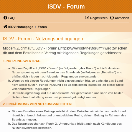
ISDV - Forum
FAQ
Registrieren
Anmelden
ISDV-Homepage
Foren
ISDV - Forum - Nutzungsbedingungen
Mit dem Zugriff auf „ISDV - Forum“ („https://www.isdv.net/forum“) wird zwischen
dir und dem Betreiber ein Vertrag mit folgenden Regelungen geschlossen:
1. NUTZUNGSVERTRAG
Mit dem Zugriff auf „ISDV - Forum“ (im Folgenden „das Board“) schließt du einen
Nutzungsvertrag mit dem Betreiber des Boards ab (im Folgenden „Betreiber“) und
erklärst dich mit den nachfolgenden Regelungen einverstanden.
Wenn du mit diesen Regelungen nicht einverstanden bist, so darfst du das Board
nicht weiter nutzen. Für die Nutzung des Boards gelten jeweils die an dieser Stelle
veröffentlichten Regelungen.
Der Nutzungsvertrag wird auf unbestimmte Zeit geschlossen und kann von beiden
Seiten ohne Einhaltung einer Frist jederzeit gekündigt werden.
2. EINRÄUMUNG VON NUTZUNGSRECHTEN
Mit dem Erstellen eines Beitrags erteilst du dem Betreiber ein einfaches, zeitlich und
räumlich unbeschränktes und unentgeltliches Recht, deinen Beitrag im Rahmen des
Boards zu nutzen.
Das Nutzungsrecht nach Punkt 2, Unterpunkt a bleibt auch nach Kündigung des
Nutzungsvertrages bestehen.