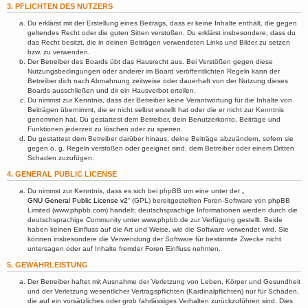
3. PFLICHTEN DES NUTZERS
Du erklärst mit der Erstellung eines Beitrags, dass er keine Inhalte enthält, die gegen
geltendes Recht oder die guten Sitten verstoßen. Du erklärst insbesondere, dass du
das Recht besitzt, die in deinen Beiträgen verwendeten Links und Bilder zu setzen
bzw. zu verwenden.
Der Betreiber des Boards übt das Hausrecht aus. Bei Verstößen gegen diese
Nutzungsbedingungen oder anderer im Board veröffentlichten Regeln kann der
Betreiber dich nach Abmahnung zeitweise oder dauerhaft von der Nutzung dieses
Boards ausschließen und dir ein Hausverbot erteilen.
Du nimmst zur Kenntnis, dass der Betreiber keine Verantwortung für die Inhalte von
Beiträgen übernimmt, die er nicht selbst erstellt hat oder die er nicht zur Kenntnis
genommen hat. Du gestattest dem Betreiber, dein Benutzerkonto, Beiträge und
Funktionen jederzeit zu löschen oder zu sperren.
Du gestattest dem Betreiber darüber hinaus, deine Beiträge abzuändern, sofern sie
gegen o. g. Regeln verstoßen oder geeignet sind, dem Betreiber oder einem Dritten
Schaden zuzufügen.
4. GENERAL PUBLIC LICENSE
Du nimmst zur Kenntnis, dass es sich bei phpBB um eine unter der „
GNU General Public License v2
“ (GPL) bereitgestellten Foren-Software von phpBB
Limited (www.phpbb.com) handelt; deutschsprachige Informationen werden durch die
deutschsprachige Community unter www.phpbb.de zur Verfügung gestellt. Beide
haben keinen Einfluss auf die Art und Weise, wie die Software verwendet wird. Sie
können insbesondere die Verwendung der Software für bestimmte Zwecke nicht
untersagen oder auf Inhalte fremder Foren Einfluss nehmen.
5. GEWÄHRLEISTUNG
Der Betreiber haftet mit Ausnahme der Verletzung von Leben, Körper und Gesundheit
und der Verletzung wesentlicher Vertragspflichten (Kardinalpflichten) nur für Schäden,
die auf ein vorsätzliches oder grob fahrlässiges Verhalten zurückzuführen sind. Dies