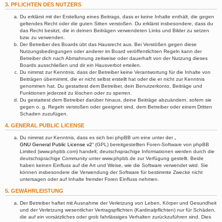
3. PFLICHTEN DES NUTZERS
Du erklärst mit der Erstellung eines Beitrags, dass er keine Inhalte enthält, die gegen
geltendes Recht oder die guten Sitten verstoßen. Du erklärst insbesondere, dass du
das Recht besitzt, die in deinen Beiträgen verwendeten Links und Bilder zu setzen
bzw. zu verwenden.
Der Betreiber des Boards übt das Hausrecht aus. Bei Verstößen gegen diese
Nutzungsbedingungen oder anderer im Board veröffentlichten Regeln kann der
Betreiber dich nach Abmahnung zeitweise oder dauerhaft von der Nutzung dieses
Boards ausschließen und dir ein Hausverbot erteilen.
Du nimmst zur Kenntnis, dass der Betreiber keine Verantwortung für die Inhalte von
Beiträgen übernimmt, die er nicht selbst erstellt hat oder die er nicht zur Kenntnis
genommen hat. Du gestattest dem Betreiber, dein Benutzerkonto, Beiträge und
Funktionen jederzeit zu löschen oder zu sperren.
Du gestattest dem Betreiber darüber hinaus, deine Beiträge abzuändern, sofern sie
gegen o. g. Regeln verstoßen oder geeignet sind, dem Betreiber oder einem Dritten
Schaden zuzufügen.
4. GENERAL PUBLIC LICENSE
Du nimmst zur Kenntnis, dass es sich bei phpBB um eine unter der „
GNU General Public License v2
“ (GPL) bereitgestellten Foren-Software von phpBB
Limited (www.phpbb.com) handelt; deutschsprachige Informationen werden durch die
deutschsprachige Community unter www.phpbb.de zur Verfügung gestellt. Beide
haben keinen Einfluss auf die Art und Weise, wie die Software verwendet wird. Sie
können insbesondere die Verwendung der Software für bestimmte Zwecke nicht
untersagen oder auf Inhalte fremder Foren Einfluss nehmen.
5. GEWÄHRLEISTUNG
Der Betreiber haftet mit Ausnahme der Verletzung von Leben, Körper und Gesundheit
und der Verletzung wesentlicher Vertragspflichten (Kardinalpflichten) nur für Schäden,
die auf ein vorsätzliches oder grob fahrlässiges Verhalten zurückzuführen sind. Dies