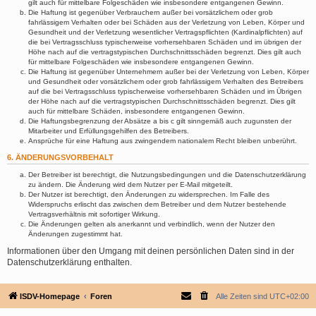
gilt auch für mittelbare Folgeschäden wie insbesondere entgangenen Gewinn.
Die Haftung ist gegenüber Verbrauchern außer bei vorsätzlichem oder grob
fahrlässigem Verhalten oder bei Schäden aus der Verletzung von Leben, Körper und
Gesundheit und der Verletzung wesentlicher Vertragspflichten (Kardinalpflichten) auf
die bei Vertragsschluss typischerweise vorhersehbaren Schäden und im übrigen der
Höhe nach auf die vertragstypischen Durchschnittsschäden begrenzt. Dies gilt auch
für mittelbare Folgeschäden wie insbesondere entgangenen Gewinn.
Die Haftung ist gegenüber Unternehmern außer bei der Verletzung von Leben, Körper
und Gesundheit oder vorsätzlichem oder grob fahrlässigem Verhalten des Betreibers
auf die bei Vertragsschluss typischerweise vorhersehbaren Schäden und im Übrigen
der Höhe nach auf die vertragstypischen Durchschnittsschäden begrenzt. Dies gilt
auch für mittelbare Schäden, insbesondere entgangenen Gewinn.
Die Haftungsbegrenzung der Absätze a bis c gilt sinngemäß auch zugunsten der
Mitarbeiter und Erfüllungsgehilfen des Betreibers.
Ansprüche für eine Haftung aus zwingendem nationalem Recht bleiben unberührt.
6. ÄNDERUNGSVORBEHALT
Der Betreiber ist berechtigt, die Nutzungsbedingungen und die Datenschutzerklärung
zu ändern. Die Änderung wird dem Nutzer per E-Mail mitgeteilt.
Der Nutzer ist berechtigt, den Änderungen zu widersprechen. Im Falle des
Widerspruchs erlischt das zwischen dem Betreiber und dem Nutzer bestehende
Vertragsverhältnis mit sofortiger Wirkung.
Die Änderungen gelten als anerkannt und verbindlich, wenn der Nutzer den
Änderungen zugestimmt hat.
Informationen über den Umgang mit deinen persönlichen Daten sind in der
Datenschutzerklärung enthalten.
ISDV-Homepage
Foren
Alle Zeiten sind
UTC+02:00