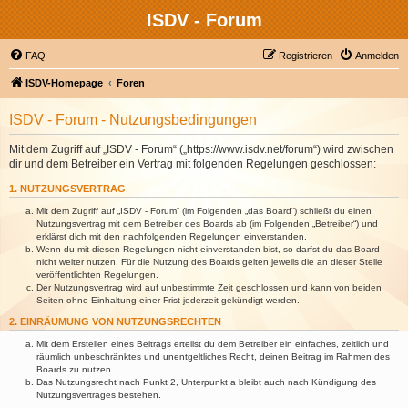
ISDV - Forum
FAQ
Registrieren
Anmelden
ISDV-Homepage
Foren
ISDV - Forum - Nutzungsbedingungen
Mit dem Zugriff auf „ISDV - Forum“ („https://www.isdv.net/forum“) wird zwischen
dir und dem Betreiber ein Vertrag mit folgenden Regelungen geschlossen:
1. NUTZUNGSVERTRAG
Mit dem Zugriff auf „ISDV - Forum“ (im Folgenden „das Board“) schließt du einen
Nutzungsvertrag mit dem Betreiber des Boards ab (im Folgenden „Betreiber“) und
erklärst dich mit den nachfolgenden Regelungen einverstanden.
Wenn du mit diesen Regelungen nicht einverstanden bist, so darfst du das Board
nicht weiter nutzen. Für die Nutzung des Boards gelten jeweils die an dieser Stelle
veröffentlichten Regelungen.
Der Nutzungsvertrag wird auf unbestimmte Zeit geschlossen und kann von beiden
Seiten ohne Einhaltung einer Frist jederzeit gekündigt werden.
2. EINRÄUMUNG VON NUTZUNGSRECHTEN
Mit dem Erstellen eines Beitrags erteilst du dem Betreiber ein einfaches, zeitlich und
räumlich unbeschränktes und unentgeltliches Recht, deinen Beitrag im Rahmen des
Boards zu nutzen.
Das Nutzungsrecht nach Punkt 2, Unterpunkt a bleibt auch nach Kündigung des
Nutzungsvertrages bestehen.