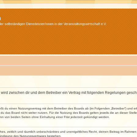
m
r selbständigen Dienstleister/Innen in der Veranstaltungswirtschaft e.V.
m“) wird zwischen dir und dem Betreiber ein Vertrag mit folgenden Regelungen gesch
ließt du einen Nutzungsvertrag mit dem Betreiber des Boards ab (im Folgenden „Betreiber“) und 
du das Board nicht weiter nutzen. Für die Nutzung des Boards gelten jeweils die an dieser Stell
n von beiden Seiten ohne Einhaltung einer Frist jederzeit gekündigt werden.
faches, zeitlich und räumlich unbeschränktes und unentgeltliches Recht, deinen Beitrag im Rahme
Kündigung des Nutzungsvertrages bestehen.