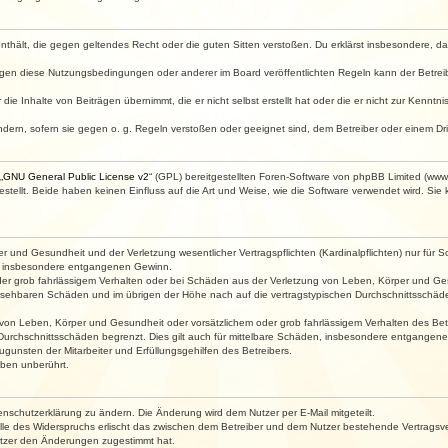
e enthält, die gegen geltendes Recht oder die guten Sitten verstoßen. Du erklärst insbesondere, 
egen diese Nutzungsbedingungen oder anderer im Board veröffentlichten Regeln kann der Betre
die Inhalte von Beiträgen übernimmt, die er nicht selbst erstellt hat oder die er nicht zur Kenn
ndern, sofern sie gegen o. g. Regeln verstoßen oder geeignet sind, dem Betreiber oder einem D
„
GNU General Public License v2
“ (GPL) bereitgestellten Foren-Software von phpBB Limited (ww
ellt. Beide haben keinen Einfluss auf die Art und Weise, wie die Software verwendet wird. Si
 und Gesundheit und der Verletzung wesentlicher Vertragspflichten (Kardinalpflichten) nur für Sc
wie insbesondere entgangenen Gewinn.
der grob fahrlässigem Verhalten oder bei Schäden aus der Verletzung von Leben, Körper und Ges
rhersehbaren Schäden und im übrigen der Höhe nach auf die vertragstypischen Durchschnittsschäde
von Leben, Körper und Gesundheit oder vorsätzlichem oder grob fahrlässigem Verhalten des Betr
Durchschnittsschäden begrenzt. Dies gilt auch für mittelbare Schäden, insbesondere entgangen
gunsten der Mitarbeiter und Erfüllungsgehilfen des Betreibers.
ben unberührt.
enschutzerklärung zu ändern. Die Änderung wird dem Nutzer per E-Mail mitgeteilt.
lle des Widerspruchs erlischt das zwischen dem Betreiber und dem Nutzer bestehende Vertragsverh
utzer den Änderungen zugestimmt hat.