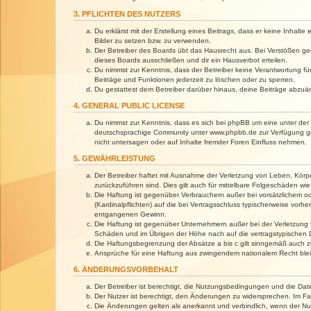
3. PFLICHTEN DES NUTZERS
Du erklärst mit der Erstellung eines Beitrags, dass er keine Inhalt
Bilder zu setzen bzw. zu verwenden.
Der Betreiber des Boards übt das Hausrecht aus. Bei Verstößen g
dieses Boards ausschließen und dir ein Hausverbot erteilen.
Du nimmst zur Kenntnis, dass der Betreiber keine Verantwortung für 
Beiträge und Funktionen jederzeit zu löschen oder zu sperren.
Du gestattest dem Betreiber darüber hinaus, deine Beiträge abzuä
4. GENERAL PUBLIC LICENSE
Du nimmst zur Kenntnis, dass es sich bei phpBB um eine unter der 
deutschsprachige Community unter www.phpbb.de zur Verfügung gest
nicht untersagen oder auf Inhalte fremder Foren Einfluss nehmen.
5. GEWÄHRLEISTUNG
Der Betreiber haftet mit Ausnahme der Verletzung von Leben, Körper
zurückzuführen sind. Dies gilt auch für mittelbare Folgeschäden 
Die Haftung ist gegenüber Verbrauchern außer bei vorsätzlichem o
(Kardinalpflichten) auf die bei Vertragsschluss typischerweise vo
entgangenen Gewinn.
Die Haftung ist gegenüber Unternehmern außer bei der Verletzung 
Schäden und im Übrigen der Höhe nach auf die vertragstypischen 
Die Haftungsbegrenzung der Absätze a bis c gilt sinngemäß auch zu
Ansprüche für eine Haftung aus zwingendem nationalem Recht blei
6. ÄNDERUNGSVORBEHALT
Der Betreiber ist berechtigt, die Nutzungsbedingungen und die Dat
Der Nutzer ist berechtigt, den Änderungen zu widersprechen. Im Fa
Die Änderungen gelten als anerkannt und verbindlich, wenn der N