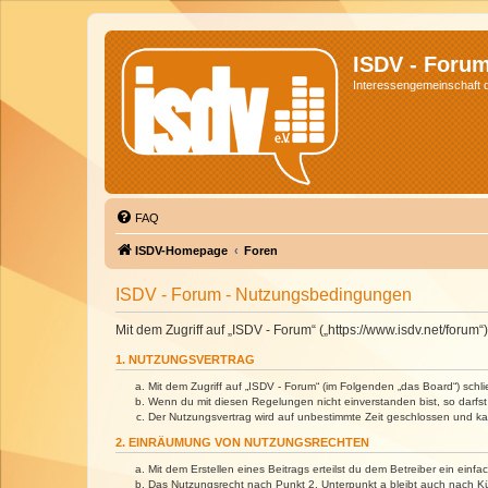
ISDV - Foru
Interessengemeinschaft de
FAQ
ISDV-Homepage
Foren
ISDV - Forum - Nutzungsbedingungen
Mit dem Zugriff auf „ISDV - Forum“ („https://www.isdv.net/foru
1. NUTZUNGSVERTRAG
Mit dem Zugriff auf „ISDV - Forum“ (im Folgenden „das Board“) sch
Wenn du mit diesen Regelungen nicht einverstanden bist, so darfst 
Der Nutzungsvertrag wird auf unbestimmte Zeit geschlossen und kan
2. EINRÄUMUNG VON NUTZUNGSRECHTEN
Mit dem Erstellen eines Beitrags erteilst du dem Betreiber ein ein
Das Nutzungsrecht nach Punkt 2, Unterpunkt a bleibt auch nach 