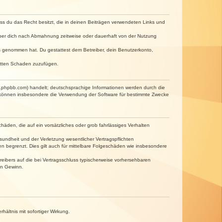
dass du das Recht besitzt, die in deinen Beiträgen verwendeten Links und
iber dich nach Abmahnung zeitweise oder dauerhaft von der Nutzung
tnis genommen hat. Du gestattest dem Betreiber, dein Benutzerkonto,
ritten Schaden zuzufügen.
w.phpbb.com) handelt; deutschsprachige Informationen werden durch die
e können insbesondere die Verwendung der Software für bestimmte Zwecke
häden, die auf ein vorsätzliches oder grob fahrlässiges Verhalten
undheit und der Verletzung wesentlicher Vertragspflichten
n begrenzt. Dies gilt auch für mittelbare Folgeschäden wie insbesondere
eibers auf die bei Vertragsschluss typischerweise vorhersehbaren
en Gewinn.
ältnis mit sofortiger Wirkung.