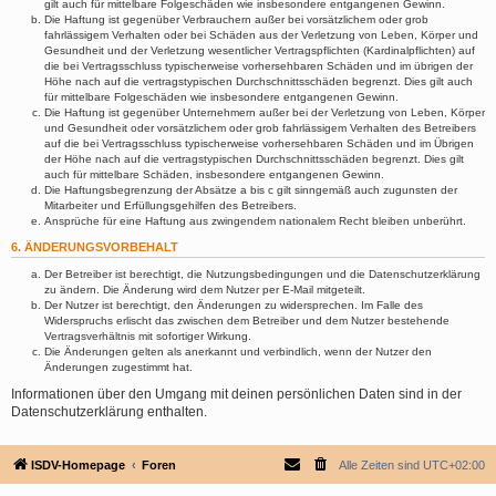
gilt auch für mittelbare Folgeschäden wie insbesondere entgangenen Gewinn.
Die Haftung ist gegenüber Verbrauchern außer bei vorsätzlichem oder grob
fahrlässigem Verhalten oder bei Schäden aus der Verletzung von Leben, Körper und
Gesundheit und der Verletzung wesentlicher Vertragspflichten (Kardinalpflichten) auf
die bei Vertragsschluss typischerweise vorhersehbaren Schäden und im übrigen der
Höhe nach auf die vertragstypischen Durchschnittsschäden begrenzt. Dies gilt auch
für mittelbare Folgeschäden wie insbesondere entgangenen Gewinn.
Die Haftung ist gegenüber Unternehmern außer bei der Verletzung von Leben, Körper
und Gesundheit oder vorsätzlichem oder grob fahrlässigem Verhalten des Betreibers
auf die bei Vertragsschluss typischerweise vorhersehbaren Schäden und im Übrigen
der Höhe nach auf die vertragstypischen Durchschnittsschäden begrenzt. Dies gilt
auch für mittelbare Schäden, insbesondere entgangenen Gewinn.
Die Haftungsbegrenzung der Absätze a bis c gilt sinngemäß auch zugunsten der
Mitarbeiter und Erfüllungsgehilfen des Betreibers.
Ansprüche für eine Haftung aus zwingendem nationalem Recht bleiben unberührt.
6. ÄNDERUNGSVORBEHALT
Der Betreiber ist berechtigt, die Nutzungsbedingungen und die Datenschutzerklärung
zu ändern. Die Änderung wird dem Nutzer per E-Mail mitgeteilt.
Der Nutzer ist berechtigt, den Änderungen zu widersprechen. Im Falle des
Widerspruchs erlischt das zwischen dem Betreiber und dem Nutzer bestehende
Vertragsverhältnis mit sofortiger Wirkung.
Die Änderungen gelten als anerkannt und verbindlich, wenn der Nutzer den
Änderungen zugestimmt hat.
Informationen über den Umgang mit deinen persönlichen Daten sind in der
Datenschutzerklärung enthalten.
ISDV-Homepage
Foren
Alle Zeiten sind
UTC+02:00