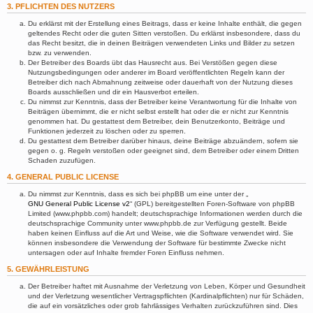
3. PFLICHTEN DES NUTZERS
Du erklärst mit der Erstellung eines Beitrags, dass er keine Inhalte enthält, die gegen
geltendes Recht oder die guten Sitten verstoßen. Du erklärst insbesondere, dass du
das Recht besitzt, die in deinen Beiträgen verwendeten Links und Bilder zu setzen
bzw. zu verwenden.
Der Betreiber des Boards übt das Hausrecht aus. Bei Verstößen gegen diese
Nutzungsbedingungen oder anderer im Board veröffentlichten Regeln kann der
Betreiber dich nach Abmahnung zeitweise oder dauerhaft von der Nutzung dieses
Boards ausschließen und dir ein Hausverbot erteilen.
Du nimmst zur Kenntnis, dass der Betreiber keine Verantwortung für die Inhalte von
Beiträgen übernimmt, die er nicht selbst erstellt hat oder die er nicht zur Kenntnis
genommen hat. Du gestattest dem Betreiber, dein Benutzerkonto, Beiträge und
Funktionen jederzeit zu löschen oder zu sperren.
Du gestattest dem Betreiber darüber hinaus, deine Beiträge abzuändern, sofern sie
gegen o. g. Regeln verstoßen oder geeignet sind, dem Betreiber oder einem Dritten
Schaden zuzufügen.
4. GENERAL PUBLIC LICENSE
Du nimmst zur Kenntnis, dass es sich bei phpBB um eine unter der „
GNU General Public License v2
“ (GPL) bereitgestellten Foren-Software von phpBB
Limited (www.phpbb.com) handelt; deutschsprachige Informationen werden durch die
deutschsprachige Community unter www.phpbb.de zur Verfügung gestellt. Beide
haben keinen Einfluss auf die Art und Weise, wie die Software verwendet wird. Sie
können insbesondere die Verwendung der Software für bestimmte Zwecke nicht
untersagen oder auf Inhalte fremder Foren Einfluss nehmen.
5. GEWÄHRLEISTUNG
Der Betreiber haftet mit Ausnahme der Verletzung von Leben, Körper und Gesundheit
und der Verletzung wesentlicher Vertragspflichten (Kardinalpflichten) nur für Schäden,
die auf ein vorsätzliches oder grob fahrlässiges Verhalten zurückzuführen sind. Dies