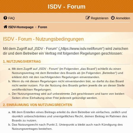
ISDV - Forum
FAQ
Registrieren
Anmelden
ISDV-Homepage
Foren
ISDV - Forum - Nutzungsbedingungen
Mit dem Zugriff auf „ISDV - Forum“ („https://www.isdv.net/forum“) wird zwischen
dir und dem Betreiber ein Vertrag mit folgenden Regelungen geschlossen:
1. NUTZUNGSVERTRAG
Mit dem Zugriff auf „ISDV - Forum“ (im Folgenden „das Board“) schließt du einen
Nutzungsvertrag mit dem Betreiber des Boards ab (im Folgenden „Betreiber“) und
erklärst dich mit den nachfolgenden Regelungen einverstanden.
Wenn du mit diesen Regelungen nicht einverstanden bist, so darfst du das Board
nicht weiter nutzen. Für die Nutzung des Boards gelten jeweils die an dieser Stelle
veröffentlichten Regelungen.
Der Nutzungsvertrag wird auf unbestimmte Zeit geschlossen und kann von beiden
Seiten ohne Einhaltung einer Frist jederzeit gekündigt werden.
2. EINRÄUMUNG VON NUTZUNGSRECHTEN
Mit dem Erstellen eines Beitrags erteilst du dem Betreiber ein einfaches, zeitlich und
räumlich unbeschränktes und unentgeltliches Recht, deinen Beitrag im Rahmen des
Boards zu nutzen.
Das Nutzungsrecht nach Punkt 2, Unterpunkt a bleibt auch nach Kündigung des
Nutzungsvertrages bestehen.