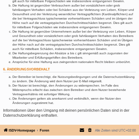
gilt auch für mittelbare Folgeschäden wie insbesondere entgangenen Gewinn.
Die Haftung ist gegenüber Verbrauchern außer bei vorsätzlichem oder grob
fahrlässigem Verhalten oder bei Schäden aus der Verletzung von Leben, Körper und
Gesundheit und der Verletzung wesentlicher Vertragspflichten (Kardinalpflichten) auf
die bei Vertragsschluss typischerweise vorhersehbaren Schäden und im übrigen der
Höhe nach auf die vertragstypischen Durchschnittsschäden begrenzt. Dies gilt auch
für mittelbare Folgeschäden wie insbesondere entgangenen Gewinn.
Die Haftung ist gegenüber Unternehmern außer bei der Verletzung von Leben, Körper
und Gesundheit oder vorsätzlichem oder grob fahrlässigem Verhalten des Betreibers
auf die bei Vertragsschluss typischerweise vorhersehbaren Schäden und im Übrigen
der Höhe nach auf die vertragstypischen Durchschnittsschäden begrenzt. Dies gilt
auch für mittelbare Schäden, insbesondere entgangenen Gewinn.
Die Haftungsbegrenzung der Absätze a bis c gilt sinngemäß auch zugunsten der
Mitarbeiter und Erfüllungsgehilfen des Betreibers.
Ansprüche für eine Haftung aus zwingendem nationalem Recht bleiben unberührt.
6. ÄNDERUNGSVORBEHALT
Der Betreiber ist berechtigt, die Nutzungsbedingungen und die Datenschutzerklärung
zu ändern. Die Änderung wird dem Nutzer per E-Mail mitgeteilt.
Der Nutzer ist berechtigt, den Änderungen zu widersprechen. Im Falle des
Widerspruchs erlischt das zwischen dem Betreiber und dem Nutzer bestehende
Vertragsverhältnis mit sofortiger Wirkung.
Die Änderungen gelten als anerkannt und verbindlich, wenn der Nutzer den
Änderungen zugestimmt hat.
Informationen über den Umgang mit deinen persönlichen Daten sind in der
Datenschutzerklärung enthalten.
ISDV-Homepage
Foren
Alle Zeiten sind
UTC+02:00