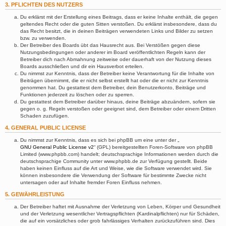
3. PFLICHTEN DES NUTZERS
Du erklärst mit der Erstellung eines Beitrags, dass er keine Inhalte enthält, die gegen
geltendes Recht oder die guten Sitten verstoßen. Du erklärst insbesondere, dass du
das Recht besitzt, die in deinen Beiträgen verwendeten Links und Bilder zu setzen
bzw. zu verwenden.
Der Betreiber des Boards übt das Hausrecht aus. Bei Verstößen gegen diese
Nutzungsbedingungen oder anderer im Board veröffentlichten Regeln kann der
Betreiber dich nach Abmahnung zeitweise oder dauerhaft von der Nutzung dieses
Boards ausschließen und dir ein Hausverbot erteilen.
Du nimmst zur Kenntnis, dass der Betreiber keine Verantwortung für die Inhalte von
Beiträgen übernimmt, die er nicht selbst erstellt hat oder die er nicht zur Kenntnis
genommen hat. Du gestattest dem Betreiber, dein Benutzerkonto, Beiträge und
Funktionen jederzeit zu löschen oder zu sperren.
Du gestattest dem Betreiber darüber hinaus, deine Beiträge abzuändern, sofern sie
gegen o. g. Regeln verstoßen oder geeignet sind, dem Betreiber oder einem Dritten
Schaden zuzufügen.
4. GENERAL PUBLIC LICENSE
Du nimmst zur Kenntnis, dass es sich bei phpBB um eine unter der „
GNU General Public License v2
“ (GPL) bereitgestellten Foren-Software von phpBB
Limited (www.phpbb.com) handelt; deutschsprachige Informationen werden durch die
deutschsprachige Community unter www.phpbb.de zur Verfügung gestellt. Beide
haben keinen Einfluss auf die Art und Weise, wie die Software verwendet wird. Sie
können insbesondere die Verwendung der Software für bestimmte Zwecke nicht
untersagen oder auf Inhalte fremder Foren Einfluss nehmen.
5. GEWÄHRLEISTUNG
Der Betreiber haftet mit Ausnahme der Verletzung von Leben, Körper und Gesundheit
und der Verletzung wesentlicher Vertragspflichten (Kardinalpflichten) nur für Schäden,
die auf ein vorsätzliches oder grob fahrlässiges Verhalten zurückzuführen sind. Dies