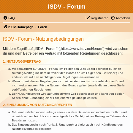
ISDV - Forum
FAQ
Registrieren
Anmelden
ISDV-Homepage
Foren
ISDV - Forum - Nutzungsbedingungen
Mit dem Zugriff auf „ISDV - Forum“ („https://www.isdv.net/forum“) wird zwischen
dir und dem Betreiber ein Vertrag mit folgenden Regelungen geschlossen:
1. NUTZUNGSVERTRAG
Mit dem Zugriff auf „ISDV - Forum“ (im Folgenden „das Board“) schließt du einen
Nutzungsvertrag mit dem Betreiber des Boards ab (im Folgenden „Betreiber“) und
erklärst dich mit den nachfolgenden Regelungen einverstanden.
Wenn du mit diesen Regelungen nicht einverstanden bist, so darfst du das Board
nicht weiter nutzen. Für die Nutzung des Boards gelten jeweils die an dieser Stelle
veröffentlichten Regelungen.
Der Nutzungsvertrag wird auf unbestimmte Zeit geschlossen und kann von beiden
Seiten ohne Einhaltung einer Frist jederzeit gekündigt werden.
2. EINRÄUMUNG VON NUTZUNGSRECHTEN
Mit dem Erstellen eines Beitrags erteilst du dem Betreiber ein einfaches, zeitlich und
räumlich unbeschränktes und unentgeltliches Recht, deinen Beitrag im Rahmen des
Boards zu nutzen.
Das Nutzungsrecht nach Punkt 2, Unterpunkt a bleibt auch nach Kündigung des
Nutzungsvertrages bestehen.