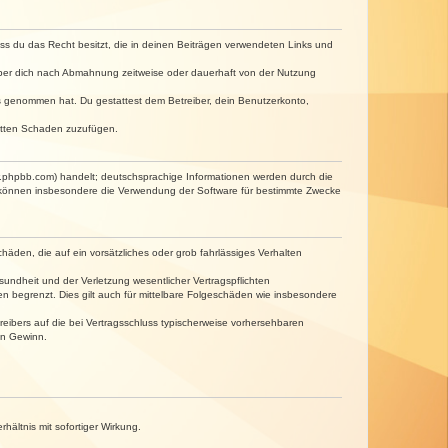
dass du das Recht besitzt, die in deinen Beiträgen verwendeten Links und
iber dich nach Abmahnung zeitweise oder dauerhaft von der Nutzung
tnis genommen hat. Du gestattest dem Betreiber, dein Benutzerkonto,
ritten Schaden zuzufügen.
w.phpbb.com) handelt; deutschsprachige Informationen werden durch die
e können insbesondere die Verwendung der Software für bestimmte Zwecke
häden, die auf ein vorsätzliches oder grob fahrlässiges Verhalten
undheit und der Verletzung wesentlicher Vertragspflichten
n begrenzt. Dies gilt auch für mittelbare Folgeschäden wie insbesondere
eibers auf die bei Vertragsschluss typischerweise vorhersehbaren
en Gewinn.
ältnis mit sofortiger Wirkung.