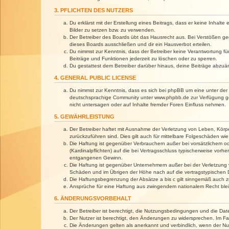
3. PFLICHTEN DES NUTZERS
Du erklärst mit der Erstellung eines Beitrags, dass er keine Inhalt
Bilder zu setzen bzw. zu verwenden.
Der Betreiber des Boards übt das Hausrecht aus. Bei Verstößen g
dieses Boards ausschließen und dir ein Hausverbot erteilen.
Du nimmst zur Kenntnis, dass der Betreiber keine Verantwortung für 
Beiträge und Funktionen jederzeit zu löschen oder zu sperren.
Du gestattest dem Betreiber darüber hinaus, deine Beiträge abzuä
4. GENERAL PUBLIC LICENSE
Du nimmst zur Kenntnis, dass es sich bei phpBB um eine unter der 
deutschsprachige Community unter www.phpbb.de zur Verfügung gest
nicht untersagen oder auf Inhalte fremder Foren Einfluss nehmen.
5. GEWÄHRLEISTUNG
Der Betreiber haftet mit Ausnahme der Verletzung von Leben, Körper
zurückzuführen sind. Dies gilt auch für mittelbare Folgeschäden 
Die Haftung ist gegenüber Verbrauchern außer bei vorsätzlichem o
(Kardinalpflichten) auf die bei Vertragsschluss typischerweise vo
entgangenen Gewinn.
Die Haftung ist gegenüber Unternehmern außer bei der Verletzung 
Schäden und im Übrigen der Höhe nach auf die vertragstypischen 
Die Haftungsbegrenzung der Absätze a bis c gilt sinngemäß auch zu
Ansprüche für eine Haftung aus zwingendem nationalem Recht blei
6. ÄNDERUNGSVORBEHALT
Der Betreiber ist berechtigt, die Nutzungsbedingungen und die Dat
Der Nutzer ist berechtigt, den Änderungen zu widersprechen. Im Fa
Die Änderungen gelten als anerkannt und verbindlich, wenn der N