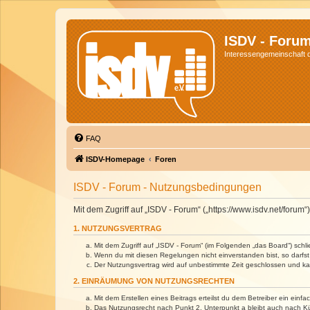
ISDV - Foru
Interessengemeinschaft de
FAQ
ISDV-Homepage
Foren
ISDV - Forum - Nutzungsbedingungen
Mit dem Zugriff auf „ISDV - Forum“ („https://www.isdv.net/foru
1. NUTZUNGSVERTRAG
Mit dem Zugriff auf „ISDV - Forum“ (im Folgenden „das Board“) sch
Wenn du mit diesen Regelungen nicht einverstanden bist, so darfst 
Der Nutzungsvertrag wird auf unbestimmte Zeit geschlossen und kan
2. EINRÄUMUNG VON NUTZUNGSRECHTEN
Mit dem Erstellen eines Beitrags erteilst du dem Betreiber ein ein
Das Nutzungsrecht nach Punkt 2, Unterpunkt a bleibt auch nach 