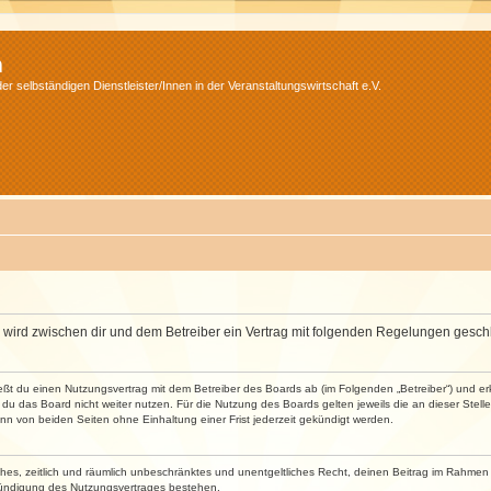
m
r selbständigen Dienstleister/Innen in der Veranstaltungswirtschaft e.V.
m“) wird zwischen dir und dem Betreiber ein Vertrag mit folgenden Regelungen gesch
ließt du einen Nutzungsvertrag mit dem Betreiber des Boards ab (im Folgenden „Betreiber“) und 
du das Board nicht weiter nutzen. Für die Nutzung des Boards gelten jeweils die an dieser Stell
n von beiden Seiten ohne Einhaltung einer Frist jederzeit gekündigt werden.
faches, zeitlich und räumlich unbeschränktes und unentgeltliches Recht, deinen Beitrag im Rahme
Kündigung des Nutzungsvertrages bestehen.