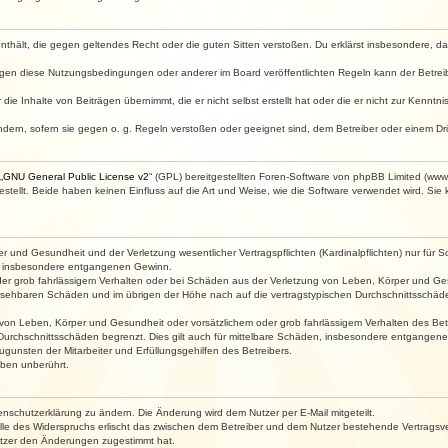
e enthält, die gegen geltendes Recht oder die guten Sitten verstoßen. Du erklärst insbesondere, 
egen diese Nutzungsbedingungen oder anderer im Board veröffentlichten Regeln kann der Betre
die Inhalte von Beiträgen übernimmt, die er nicht selbst erstellt hat oder die er nicht zur Kenn
ndern, sofern sie gegen o. g. Regeln verstoßen oder geeignet sind, dem Betreiber oder einem D
„
GNU General Public License v2
“ (GPL) bereitgestellten Foren-Software von phpBB Limited (ww
ellt. Beide haben keinen Einfluss auf die Art und Weise, wie die Software verwendet wird. Si
 und Gesundheit und der Verletzung wesentlicher Vertragspflichten (Kardinalpflichten) nur für Sc
wie insbesondere entgangenen Gewinn.
der grob fahrlässigem Verhalten oder bei Schäden aus der Verletzung von Leben, Körper und Ges
rhersehbaren Schäden und im übrigen der Höhe nach auf die vertragstypischen Durchschnittsschäde
von Leben, Körper und Gesundheit oder vorsätzlichem oder grob fahrlässigem Verhalten des Betr
Durchschnittsschäden begrenzt. Dies gilt auch für mittelbare Schäden, insbesondere entgangen
gunsten der Mitarbeiter und Erfüllungsgehilfen des Betreibers.
ben unberührt.
enschutzerklärung zu ändern. Die Änderung wird dem Nutzer per E-Mail mitgeteilt.
lle des Widerspruchs erlischt das zwischen dem Betreiber und dem Nutzer bestehende Vertragsverh
utzer den Änderungen zugestimmt hat.