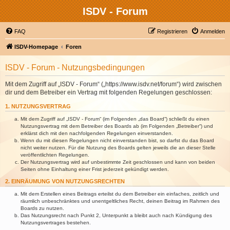
ISDV - Forum
FAQ
Registrieren
Anmelden
ISDV-Homepage
Foren
ISDV - Forum - Nutzungsbedingungen
Mit dem Zugriff auf „ISDV - Forum“ („https://www.isdv.net/forum“) wird zwischen
dir und dem Betreiber ein Vertrag mit folgenden Regelungen geschlossen:
1. NUTZUNGSVERTRAG
Mit dem Zugriff auf „ISDV - Forum“ (im Folgenden „das Board“) schließt du einen
Nutzungsvertrag mit dem Betreiber des Boards ab (im Folgenden „Betreiber“) und
erklärst dich mit den nachfolgenden Regelungen einverstanden.
Wenn du mit diesen Regelungen nicht einverstanden bist, so darfst du das Board
nicht weiter nutzen. Für die Nutzung des Boards gelten jeweils die an dieser Stelle
veröffentlichten Regelungen.
Der Nutzungsvertrag wird auf unbestimmte Zeit geschlossen und kann von beiden
Seiten ohne Einhaltung einer Frist jederzeit gekündigt werden.
2. EINRÄUMUNG VON NUTZUNGSRECHTEN
Mit dem Erstellen eines Beitrags erteilst du dem Betreiber ein einfaches, zeitlich und
räumlich unbeschränktes und unentgeltliches Recht, deinen Beitrag im Rahmen des
Boards zu nutzen.
Das Nutzungsrecht nach Punkt 2, Unterpunkt a bleibt auch nach Kündigung des
Nutzungsvertrages bestehen.