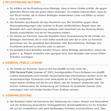
3. PFLICHTEN DES NUTZERS
Du erklärst mit der Erstellung eines Beitrags, dass er keine Inhalte enthält, die gegen
geltendes Recht oder die guten Sitten verstoßen. Du erklärst insbesondere, dass du
das Recht besitzt, die in deinen Beiträgen verwendeten Links und Bilder zu setzen
bzw. zu verwenden.
Der Betreiber des Boards übt das Hausrecht aus. Bei Verstößen gegen diese
Nutzungsbedingungen oder anderer im Board veröffentlichten Regeln kann der
Betreiber dich nach Abmahnung zeitweise oder dauerhaft von der Nutzung dieses
Boards ausschließen und dir ein Hausverbot erteilen.
Du nimmst zur Kenntnis, dass der Betreiber keine Verantwortung für die Inhalte von
Beiträgen übernimmt, die er nicht selbst erstellt hat oder die er nicht zur Kenntnis
genommen hat. Du gestattest dem Betreiber, dein Benutzerkonto, Beiträge und
Funktionen jederzeit zu löschen oder zu sperren.
Du gestattest dem Betreiber darüber hinaus, deine Beiträge abzuändern, sofern sie
gegen o. g. Regeln verstoßen oder geeignet sind, dem Betreiber oder einem Dritten
Schaden zuzufügen.
4. GENERAL PUBLIC LICENSE
Du nimmst zur Kenntnis, dass es sich bei phpBB um eine unter der „
GNU General Public License v2
“ (GPL) bereitgestellten Foren-Software von phpBB
Limited (www.phpbb.com) handelt; deutschsprachige Informationen werden durch die
deutschsprachige Community unter www.phpbb.de zur Verfügung gestellt. Beide
haben keinen Einfluss auf die Art und Weise, wie die Software verwendet wird. Sie
können insbesondere die Verwendung der Software für bestimmte Zwecke nicht
untersagen oder auf Inhalte fremder Foren Einfluss nehmen.
5. GEWÄHRLEISTUNG
Der Betreiber haftet mit Ausnahme der Verletzung von Leben, Körper und Gesundheit
und der Verletzung wesentlicher Vertragspflichten (Kardinalpflichten) nur für Schäden,
die auf ein vorsätzliches oder grob fahrlässiges Verhalten zurückzuführen sind. Dies