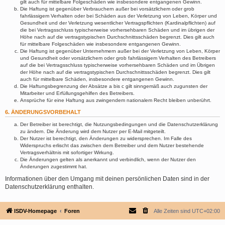
gilt auch für mittelbare Folgeschäden wie insbesondere entgangenen Gewinn.
Die Haftung ist gegenüber Verbrauchern außer bei vorsätzlichem oder grob
fahrlässigem Verhalten oder bei Schäden aus der Verletzung von Leben, Körper und
Gesundheit und der Verletzung wesentlicher Vertragspflichten (Kardinalpflichten) auf
die bei Vertragsschluss typischerweise vorhersehbaren Schäden und im übrigen der
Höhe nach auf die vertragstypischen Durchschnittsschäden begrenzt. Dies gilt auch
für mittelbare Folgeschäden wie insbesondere entgangenen Gewinn.
Die Haftung ist gegenüber Unternehmern außer bei der Verletzung von Leben, Körper
und Gesundheit oder vorsätzlichem oder grob fahrlässigem Verhalten des Betreibers
auf die bei Vertragsschluss typischerweise vorhersehbaren Schäden und im Übrigen
der Höhe nach auf die vertragstypischen Durchschnittsschäden begrenzt. Dies gilt
auch für mittelbare Schäden, insbesondere entgangenen Gewinn.
Die Haftungsbegrenzung der Absätze a bis c gilt sinngemäß auch zugunsten der
Mitarbeiter und Erfüllungsgehilfen des Betreibers.
Ansprüche für eine Haftung aus zwingendem nationalem Recht bleiben unberührt.
6. ÄNDERUNGSVORBEHALT
Der Betreiber ist berechtigt, die Nutzungsbedingungen und die Datenschutzerklärung
zu ändern. Die Änderung wird dem Nutzer per E-Mail mitgeteilt.
Der Nutzer ist berechtigt, den Änderungen zu widersprechen. Im Falle des
Widerspruchs erlischt das zwischen dem Betreiber und dem Nutzer bestehende
Vertragsverhältnis mit sofortiger Wirkung.
Die Änderungen gelten als anerkannt und verbindlich, wenn der Nutzer den
Änderungen zugestimmt hat.
Informationen über den Umgang mit deinen persönlichen Daten sind in der
Datenschutzerklärung enthalten.
ISDV-Homepage
Foren
Alle Zeiten sind
UTC+02:00