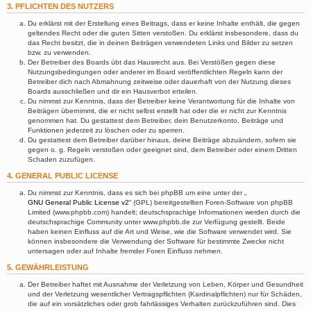
3. PFLICHTEN DES NUTZERS
Du erklärst mit der Erstellung eines Beitrags, dass er keine Inhalte enthält, die gegen
geltendes Recht oder die guten Sitten verstoßen. Du erklärst insbesondere, dass du
das Recht besitzt, die in deinen Beiträgen verwendeten Links und Bilder zu setzen
bzw. zu verwenden.
Der Betreiber des Boards übt das Hausrecht aus. Bei Verstößen gegen diese
Nutzungsbedingungen oder anderer im Board veröffentlichten Regeln kann der
Betreiber dich nach Abmahnung zeitweise oder dauerhaft von der Nutzung dieses
Boards ausschließen und dir ein Hausverbot erteilen.
Du nimmst zur Kenntnis, dass der Betreiber keine Verantwortung für die Inhalte von
Beiträgen übernimmt, die er nicht selbst erstellt hat oder die er nicht zur Kenntnis
genommen hat. Du gestattest dem Betreiber, dein Benutzerkonto, Beiträge und
Funktionen jederzeit zu löschen oder zu sperren.
Du gestattest dem Betreiber darüber hinaus, deine Beiträge abzuändern, sofern sie
gegen o. g. Regeln verstoßen oder geeignet sind, dem Betreiber oder einem Dritten
Schaden zuzufügen.
4. GENERAL PUBLIC LICENSE
Du nimmst zur Kenntnis, dass es sich bei phpBB um eine unter der „
GNU General Public License v2
“ (GPL) bereitgestellten Foren-Software von phpBB
Limited (www.phpbb.com) handelt; deutschsprachige Informationen werden durch die
deutschsprachige Community unter www.phpbb.de zur Verfügung gestellt. Beide
haben keinen Einfluss auf die Art und Weise, wie die Software verwendet wird. Sie
können insbesondere die Verwendung der Software für bestimmte Zwecke nicht
untersagen oder auf Inhalte fremder Foren Einfluss nehmen.
5. GEWÄHRLEISTUNG
Der Betreiber haftet mit Ausnahme der Verletzung von Leben, Körper und Gesundheit
und der Verletzung wesentlicher Vertragspflichten (Kardinalpflichten) nur für Schäden,
die auf ein vorsätzliches oder grob fahrlässiges Verhalten zurückzuführen sind. Dies