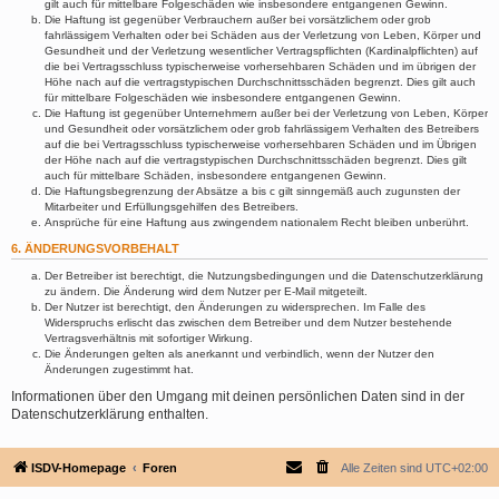
gilt auch für mittelbare Folgeschäden wie insbesondere entgangenen Gewinn.
Die Haftung ist gegenüber Verbrauchern außer bei vorsätzlichem oder grob
fahrlässigem Verhalten oder bei Schäden aus der Verletzung von Leben, Körper und
Gesundheit und der Verletzung wesentlicher Vertragspflichten (Kardinalpflichten) auf
die bei Vertragsschluss typischerweise vorhersehbaren Schäden und im übrigen der
Höhe nach auf die vertragstypischen Durchschnittsschäden begrenzt. Dies gilt auch
für mittelbare Folgeschäden wie insbesondere entgangenen Gewinn.
Die Haftung ist gegenüber Unternehmern außer bei der Verletzung von Leben, Körper
und Gesundheit oder vorsätzlichem oder grob fahrlässigem Verhalten des Betreibers
auf die bei Vertragsschluss typischerweise vorhersehbaren Schäden und im Übrigen
der Höhe nach auf die vertragstypischen Durchschnittsschäden begrenzt. Dies gilt
auch für mittelbare Schäden, insbesondere entgangenen Gewinn.
Die Haftungsbegrenzung der Absätze a bis c gilt sinngemäß auch zugunsten der
Mitarbeiter und Erfüllungsgehilfen des Betreibers.
Ansprüche für eine Haftung aus zwingendem nationalem Recht bleiben unberührt.
6. ÄNDERUNGSVORBEHALT
Der Betreiber ist berechtigt, die Nutzungsbedingungen und die Datenschutzerklärung
zu ändern. Die Änderung wird dem Nutzer per E-Mail mitgeteilt.
Der Nutzer ist berechtigt, den Änderungen zu widersprechen. Im Falle des
Widerspruchs erlischt das zwischen dem Betreiber und dem Nutzer bestehende
Vertragsverhältnis mit sofortiger Wirkung.
Die Änderungen gelten als anerkannt und verbindlich, wenn der Nutzer den
Änderungen zugestimmt hat.
Informationen über den Umgang mit deinen persönlichen Daten sind in der
Datenschutzerklärung enthalten.
ISDV-Homepage
Foren
Alle Zeiten sind
UTC+02:00