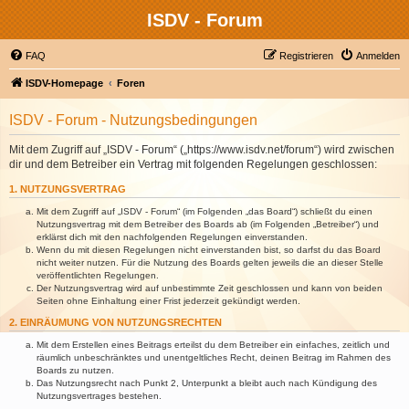
ISDV - Forum
FAQ
Registrieren
Anmelden
ISDV-Homepage
Foren
ISDV - Forum - Nutzungsbedingungen
Mit dem Zugriff auf „ISDV - Forum“ („https://www.isdv.net/forum“) wird zwischen
dir und dem Betreiber ein Vertrag mit folgenden Regelungen geschlossen:
1. NUTZUNGSVERTRAG
Mit dem Zugriff auf „ISDV - Forum“ (im Folgenden „das Board“) schließt du einen
Nutzungsvertrag mit dem Betreiber des Boards ab (im Folgenden „Betreiber“) und
erklärst dich mit den nachfolgenden Regelungen einverstanden.
Wenn du mit diesen Regelungen nicht einverstanden bist, so darfst du das Board
nicht weiter nutzen. Für die Nutzung des Boards gelten jeweils die an dieser Stelle
veröffentlichten Regelungen.
Der Nutzungsvertrag wird auf unbestimmte Zeit geschlossen und kann von beiden
Seiten ohne Einhaltung einer Frist jederzeit gekündigt werden.
2. EINRÄUMUNG VON NUTZUNGSRECHTEN
Mit dem Erstellen eines Beitrags erteilst du dem Betreiber ein einfaches, zeitlich und
räumlich unbeschränktes und unentgeltliches Recht, deinen Beitrag im Rahmen des
Boards zu nutzen.
Das Nutzungsrecht nach Punkt 2, Unterpunkt a bleibt auch nach Kündigung des
Nutzungsvertrages bestehen.