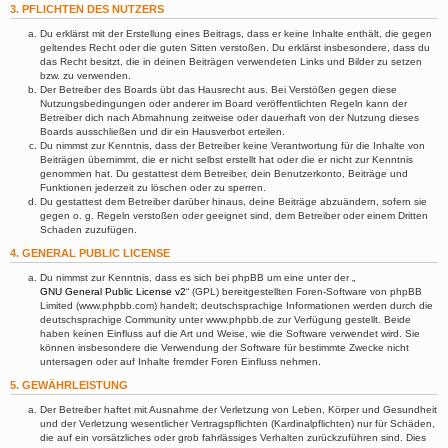
3. PFLICHTEN DES NUTZERS
Du erklärst mit der Erstellung eines Beitrags, dass er keine Inhalte enthält, die gegen
geltendes Recht oder die guten Sitten verstoßen. Du erklärst insbesondere, dass du
das Recht besitzt, die in deinen Beiträgen verwendeten Links und Bilder zu setzen
bzw. zu verwenden.
Der Betreiber des Boards übt das Hausrecht aus. Bei Verstößen gegen diese
Nutzungsbedingungen oder anderer im Board veröffentlichten Regeln kann der
Betreiber dich nach Abmahnung zeitweise oder dauerhaft von der Nutzung dieses
Boards ausschließen und dir ein Hausverbot erteilen.
Du nimmst zur Kenntnis, dass der Betreiber keine Verantwortung für die Inhalte von
Beiträgen übernimmt, die er nicht selbst erstellt hat oder die er nicht zur Kenntnis
genommen hat. Du gestattest dem Betreiber, dein Benutzerkonto, Beiträge und
Funktionen jederzeit zu löschen oder zu sperren.
Du gestattest dem Betreiber darüber hinaus, deine Beiträge abzuändern, sofern sie
gegen o. g. Regeln verstoßen oder geeignet sind, dem Betreiber oder einem Dritten
Schaden zuzufügen.
4. GENERAL PUBLIC LICENSE
Du nimmst zur Kenntnis, dass es sich bei phpBB um eine unter der „
GNU General Public License v2
“ (GPL) bereitgestellten Foren-Software von phpBB
Limited (www.phpbb.com) handelt; deutschsprachige Informationen werden durch die
deutschsprachige Community unter www.phpbb.de zur Verfügung gestellt. Beide
haben keinen Einfluss auf die Art und Weise, wie die Software verwendet wird. Sie
können insbesondere die Verwendung der Software für bestimmte Zwecke nicht
untersagen oder auf Inhalte fremder Foren Einfluss nehmen.
5. GEWÄHRLEISTUNG
Der Betreiber haftet mit Ausnahme der Verletzung von Leben, Körper und Gesundheit
und der Verletzung wesentlicher Vertragspflichten (Kardinalpflichten) nur für Schäden,
die auf ein vorsätzliches oder grob fahrlässiges Verhalten zurückzuführen sind. Dies