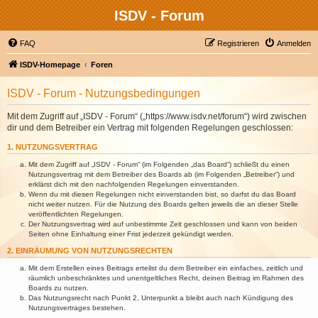
ISDV - Forum
FAQ
Registrieren
Anmelden
ISDV-Homepage
Foren
ISDV - Forum - Nutzungsbedingungen
Mit dem Zugriff auf „ISDV - Forum“ („https://www.isdv.net/forum“) wird zwischen
dir und dem Betreiber ein Vertrag mit folgenden Regelungen geschlossen:
1. NUTZUNGSVERTRAG
Mit dem Zugriff auf „ISDV - Forum“ (im Folgenden „das Board“) schließt du einen
Nutzungsvertrag mit dem Betreiber des Boards ab (im Folgenden „Betreiber“) und
erklärst dich mit den nachfolgenden Regelungen einverstanden.
Wenn du mit diesen Regelungen nicht einverstanden bist, so darfst du das Board
nicht weiter nutzen. Für die Nutzung des Boards gelten jeweils die an dieser Stelle
veröffentlichten Regelungen.
Der Nutzungsvertrag wird auf unbestimmte Zeit geschlossen und kann von beiden
Seiten ohne Einhaltung einer Frist jederzeit gekündigt werden.
2. EINRÄUMUNG VON NUTZUNGSRECHTEN
Mit dem Erstellen eines Beitrags erteilst du dem Betreiber ein einfaches, zeitlich und
räumlich unbeschränktes und unentgeltliches Recht, deinen Beitrag im Rahmen des
Boards zu nutzen.
Das Nutzungsrecht nach Punkt 2, Unterpunkt a bleibt auch nach Kündigung des
Nutzungsvertrages bestehen.