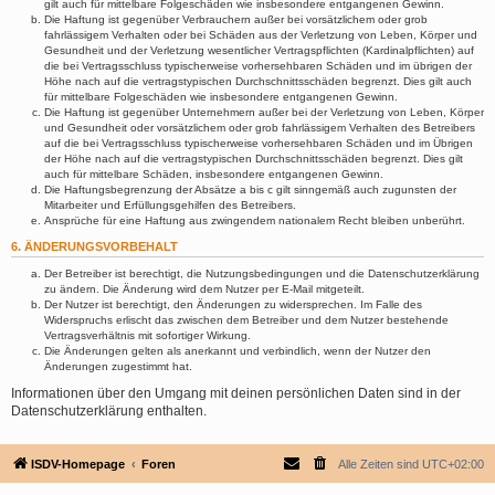
gilt auch für mittelbare Folgeschäden wie insbesondere entgangenen Gewinn.
Die Haftung ist gegenüber Verbrauchern außer bei vorsätzlichem oder grob
fahrlässigem Verhalten oder bei Schäden aus der Verletzung von Leben, Körper und
Gesundheit und der Verletzung wesentlicher Vertragspflichten (Kardinalpflichten) auf
die bei Vertragsschluss typischerweise vorhersehbaren Schäden und im übrigen der
Höhe nach auf die vertragstypischen Durchschnittsschäden begrenzt. Dies gilt auch
für mittelbare Folgeschäden wie insbesondere entgangenen Gewinn.
Die Haftung ist gegenüber Unternehmern außer bei der Verletzung von Leben, Körper
und Gesundheit oder vorsätzlichem oder grob fahrlässigem Verhalten des Betreibers
auf die bei Vertragsschluss typischerweise vorhersehbaren Schäden und im Übrigen
der Höhe nach auf die vertragstypischen Durchschnittsschäden begrenzt. Dies gilt
auch für mittelbare Schäden, insbesondere entgangenen Gewinn.
Die Haftungsbegrenzung der Absätze a bis c gilt sinngemäß auch zugunsten der
Mitarbeiter und Erfüllungsgehilfen des Betreibers.
Ansprüche für eine Haftung aus zwingendem nationalem Recht bleiben unberührt.
6. ÄNDERUNGSVORBEHALT
Der Betreiber ist berechtigt, die Nutzungsbedingungen und die Datenschutzerklärung
zu ändern. Die Änderung wird dem Nutzer per E-Mail mitgeteilt.
Der Nutzer ist berechtigt, den Änderungen zu widersprechen. Im Falle des
Widerspruchs erlischt das zwischen dem Betreiber und dem Nutzer bestehende
Vertragsverhältnis mit sofortiger Wirkung.
Die Änderungen gelten als anerkannt und verbindlich, wenn der Nutzer den
Änderungen zugestimmt hat.
Informationen über den Umgang mit deinen persönlichen Daten sind in der
Datenschutzerklärung enthalten.
ISDV-Homepage
Foren
Alle Zeiten sind
UTC+02:00