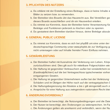
3. PFLICHTEN DES NUTZERS
Du erklärst mit der Erstellung eines Beitrags, dass er keine Inhalt
Bilder zu setzen bzw. zu verwenden.
Der Betreiber des Boards übt das Hausrecht aus. Bei Verstößen g
dieses Boards ausschließen und dir ein Hausverbot erteilen.
Du nimmst zur Kenntnis, dass der Betreiber keine Verantwortung für 
Beiträge und Funktionen jederzeit zu löschen oder zu sperren.
Du gestattest dem Betreiber darüber hinaus, deine Beiträge abzuä
4. GENERAL PUBLIC LICENSE
Du nimmst zur Kenntnis, dass es sich bei phpBB um eine unter der 
deutschsprachige Community unter www.phpbb.de zur Verfügung gest
nicht untersagen oder auf Inhalte fremder Foren Einfluss nehmen.
5. GEWÄHRLEISTUNG
Der Betreiber haftet mit Ausnahme der Verletzung von Leben, Körper
zurückzuführen sind. Dies gilt auch für mittelbare Folgeschäden 
Die Haftung ist gegenüber Verbrauchern außer bei vorsätzlichem o
(Kardinalpflichten) auf die bei Vertragsschluss typischerweise vo
entgangenen Gewinn.
Die Haftung ist gegenüber Unternehmern außer bei der Verletzung 
Schäden und im Übrigen der Höhe nach auf die vertragstypischen 
Die Haftungsbegrenzung der Absätze a bis c gilt sinngemäß auch zu
Ansprüche für eine Haftung aus zwingendem nationalem Recht blei
6. ÄNDERUNGSVORBEHALT
Der Betreiber ist berechtigt, die Nutzungsbedingungen und die Dat
Der Nutzer ist berechtigt, den Änderungen zu widersprechen. Im Fa
Die Änderungen gelten als anerkannt und verbindlich, wenn der N