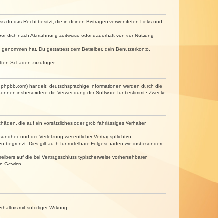
dass du das Recht besitzt, die in deinen Beiträgen verwendeten Links und
iber dich nach Abmahnung zeitweise oder dauerhaft von der Nutzung
tnis genommen hat. Du gestattest dem Betreiber, dein Benutzerkonto,
ritten Schaden zuzufügen.
w.phpbb.com) handelt; deutschsprachige Informationen werden durch die
e können insbesondere die Verwendung der Software für bestimmte Zwecke
häden, die auf ein vorsätzliches oder grob fahrlässiges Verhalten
undheit und der Verletzung wesentlicher Vertragspflichten
n begrenzt. Dies gilt auch für mittelbare Folgeschäden wie insbesondere
eibers auf die bei Vertragsschluss typischerweise vorhersehbaren
en Gewinn.
ältnis mit sofortiger Wirkung.