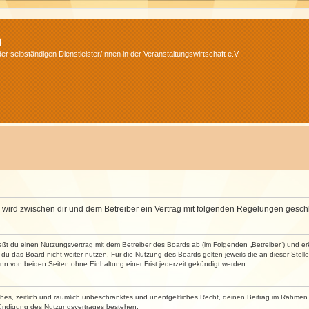
m
r selbständigen Dienstleister/Innen in der Veranstaltungswirtschaft e.V.
m“) wird zwischen dir und dem Betreiber ein Vertrag mit folgenden Regelungen gesch
ließt du einen Nutzungsvertrag mit dem Betreiber des Boards ab (im Folgenden „Betreiber“) und 
du das Board nicht weiter nutzen. Für die Nutzung des Boards gelten jeweils die an dieser Stell
n von beiden Seiten ohne Einhaltung einer Frist jederzeit gekündigt werden.
faches, zeitlich und räumlich unbeschränktes und unentgeltliches Recht, deinen Beitrag im Rahme
Kündigung des Nutzungsvertrages bestehen.