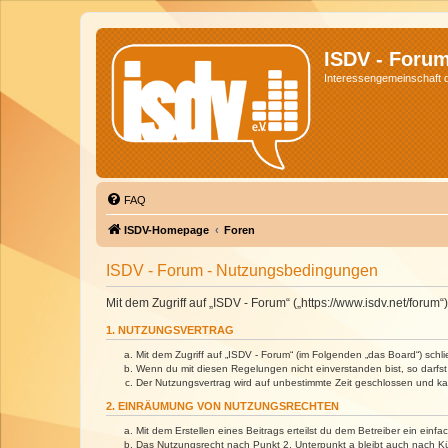
ISDV - Foru
Interessengemeinschaft de
FAQ
ISDV-Homepage
Foren
ISDV - Forum - Nutzungsbedingungen
Mit dem Zugriff auf „ISDV - Forum“ („https://www.isdv.net/foru
1. NUTZUNGSVERTRAG
Mit dem Zugriff auf „ISDV - Forum“ (im Folgenden „das Board“) sch
Wenn du mit diesen Regelungen nicht einverstanden bist, so darfst 
Der Nutzungsvertrag wird auf unbestimmte Zeit geschlossen und kan
2. EINRÄUMUNG VON NUTZUNGSRECHTEN
Mit dem Erstellen eines Beitrags erteilst du dem Betreiber ein ein
Das Nutzungsrecht nach Punkt 2, Unterpunkt a bleibt auch nach 