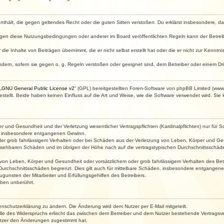
e enthält, die gegen geltendes Recht oder die guten Sitten verstoßen. Du erklärst insbesondere, 
egen diese Nutzungsbedingungen oder anderer im Board veröffentlichten Regeln kann der Betre
die Inhalte von Beiträgen übernimmt, die er nicht selbst erstellt hat oder die er nicht zur Kenn
ndern, sofern sie gegen o. g. Regeln verstoßen oder geeignet sind, dem Betreiber oder einem D
„
GNU General Public License v2
“ (GPL) bereitgestellten Foren-Software von phpBB Limited (ww
ellt. Beide haben keinen Einfluss auf die Art und Weise, wie die Software verwendet wird. Si
 und Gesundheit und der Verletzung wesentlicher Vertragspflichten (Kardinalpflichten) nur für Sc
wie insbesondere entgangenen Gewinn.
der grob fahrlässigem Verhalten oder bei Schäden aus der Verletzung von Leben, Körper und Ges
rhersehbaren Schäden und im übrigen der Höhe nach auf die vertragstypischen Durchschnittsschäde
von Leben, Körper und Gesundheit oder vorsätzlichem oder grob fahrlässigem Verhalten des Betr
Durchschnittsschäden begrenzt. Dies gilt auch für mittelbare Schäden, insbesondere entgangen
gunsten der Mitarbeiter und Erfüllungsgehilfen des Betreibers.
ben unberührt.
enschutzerklärung zu ändern. Die Änderung wird dem Nutzer per E-Mail mitgeteilt.
lle des Widerspruchs erlischt das zwischen dem Betreiber und dem Nutzer bestehende Vertragsverh
utzer den Änderungen zugestimmt hat.