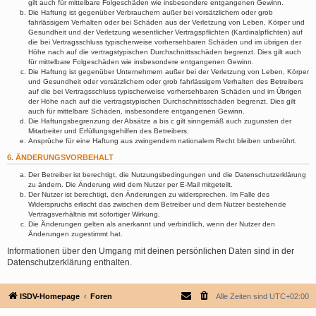
gilt auch für mittelbare Folgeschäden wie insbesondere entgangenen Gewinn.
Die Haftung ist gegenüber Verbrauchern außer bei vorsätzlichem oder grob
fahrlässigem Verhalten oder bei Schäden aus der Verletzung von Leben, Körper und
Gesundheit und der Verletzung wesentlicher Vertragspflichten (Kardinalpflichten) auf
die bei Vertragsschluss typischerweise vorhersehbaren Schäden und im übrigen der
Höhe nach auf die vertragstypischen Durchschnittsschäden begrenzt. Dies gilt auch
für mittelbare Folgeschäden wie insbesondere entgangenen Gewinn.
Die Haftung ist gegenüber Unternehmern außer bei der Verletzung von Leben, Körper
und Gesundheit oder vorsätzlichem oder grob fahrlässigem Verhalten des Betreibers
auf die bei Vertragsschluss typischerweise vorhersehbaren Schäden und im Übrigen
der Höhe nach auf die vertragstypischen Durchschnittsschäden begrenzt. Dies gilt
auch für mittelbare Schäden, insbesondere entgangenen Gewinn.
Die Haftungsbegrenzung der Absätze a bis c gilt sinngemäß auch zugunsten der
Mitarbeiter und Erfüllungsgehilfen des Betreibers.
Ansprüche für eine Haftung aus zwingendem nationalem Recht bleiben unberührt.
6. ÄNDERUNGSVORBEHALT
Der Betreiber ist berechtigt, die Nutzungsbedingungen und die Datenschutzerklärung
zu ändern. Die Änderung wird dem Nutzer per E-Mail mitgeteilt.
Der Nutzer ist berechtigt, den Änderungen zu widersprechen. Im Falle des
Widerspruchs erlischt das zwischen dem Betreiber und dem Nutzer bestehende
Vertragsverhältnis mit sofortiger Wirkung.
Die Änderungen gelten als anerkannt und verbindlich, wenn der Nutzer den
Änderungen zugestimmt hat.
Informationen über den Umgang mit deinen persönlichen Daten sind in der
Datenschutzerklärung enthalten.
ISDV-Homepage
Foren
Alle Zeiten sind
UTC+02:00