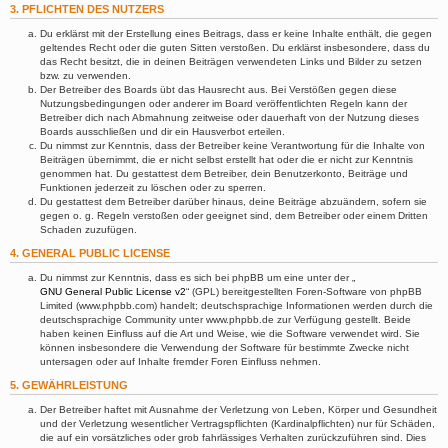
3. PFLICHTEN DES NUTZERS
Du erklärst mit der Erstellung eines Beitrags, dass er keine Inhalte enthält, die gegen
geltendes Recht oder die guten Sitten verstoßen. Du erklärst insbesondere, dass du
das Recht besitzt, die in deinen Beiträgen verwendeten Links und Bilder zu setzen
bzw. zu verwenden.
Der Betreiber des Boards übt das Hausrecht aus. Bei Verstößen gegen diese
Nutzungsbedingungen oder anderer im Board veröffentlichten Regeln kann der
Betreiber dich nach Abmahnung zeitweise oder dauerhaft von der Nutzung dieses
Boards ausschließen und dir ein Hausverbot erteilen.
Du nimmst zur Kenntnis, dass der Betreiber keine Verantwortung für die Inhalte von
Beiträgen übernimmt, die er nicht selbst erstellt hat oder die er nicht zur Kenntnis
genommen hat. Du gestattest dem Betreiber, dein Benutzerkonto, Beiträge und
Funktionen jederzeit zu löschen oder zu sperren.
Du gestattest dem Betreiber darüber hinaus, deine Beiträge abzuändern, sofern sie
gegen o. g. Regeln verstoßen oder geeignet sind, dem Betreiber oder einem Dritten
Schaden zuzufügen.
4. GENERAL PUBLIC LICENSE
Du nimmst zur Kenntnis, dass es sich bei phpBB um eine unter der „
GNU General Public License v2
“ (GPL) bereitgestellten Foren-Software von phpBB
Limited (www.phpbb.com) handelt; deutschsprachige Informationen werden durch die
deutschsprachige Community unter www.phpbb.de zur Verfügung gestellt. Beide
haben keinen Einfluss auf die Art und Weise, wie die Software verwendet wird. Sie
können insbesondere die Verwendung der Software für bestimmte Zwecke nicht
untersagen oder auf Inhalte fremder Foren Einfluss nehmen.
5. GEWÄHRLEISTUNG
Der Betreiber haftet mit Ausnahme der Verletzung von Leben, Körper und Gesundheit
und der Verletzung wesentlicher Vertragspflichten (Kardinalpflichten) nur für Schäden,
die auf ein vorsätzliches oder grob fahrlässiges Verhalten zurückzuführen sind. Dies