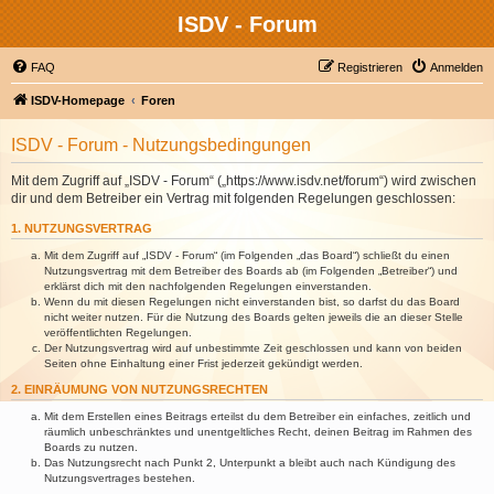
ISDV - Forum
FAQ
Registrieren
Anmelden
ISDV-Homepage
Foren
ISDV - Forum - Nutzungsbedingungen
Mit dem Zugriff auf „ISDV - Forum“ („https://www.isdv.net/forum“) wird zwischen
dir und dem Betreiber ein Vertrag mit folgenden Regelungen geschlossen:
1. NUTZUNGSVERTRAG
Mit dem Zugriff auf „ISDV - Forum“ (im Folgenden „das Board“) schließt du einen
Nutzungsvertrag mit dem Betreiber des Boards ab (im Folgenden „Betreiber“) und
erklärst dich mit den nachfolgenden Regelungen einverstanden.
Wenn du mit diesen Regelungen nicht einverstanden bist, so darfst du das Board
nicht weiter nutzen. Für die Nutzung des Boards gelten jeweils die an dieser Stelle
veröffentlichten Regelungen.
Der Nutzungsvertrag wird auf unbestimmte Zeit geschlossen und kann von beiden
Seiten ohne Einhaltung einer Frist jederzeit gekündigt werden.
2. EINRÄUMUNG VON NUTZUNGSRECHTEN
Mit dem Erstellen eines Beitrags erteilst du dem Betreiber ein einfaches, zeitlich und
räumlich unbeschränktes und unentgeltliches Recht, deinen Beitrag im Rahmen des
Boards zu nutzen.
Das Nutzungsrecht nach Punkt 2, Unterpunkt a bleibt auch nach Kündigung des
Nutzungsvertrages bestehen.