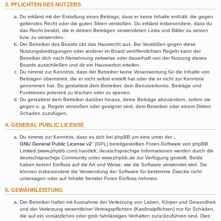
3. PFLICHTEN DES NUTZERS
Du erklärst mit der Erstellung eines Beitrags, dass er keine Inhalte enthält, die gegen
geltendes Recht oder die guten Sitten verstoßen. Du erklärst insbesondere, dass du
das Recht besitzt, die in deinen Beiträgen verwendeten Links und Bilder zu setzen
bzw. zu verwenden.
Der Betreiber des Boards übt das Hausrecht aus. Bei Verstößen gegen diese
Nutzungsbedingungen oder anderer im Board veröffentlichten Regeln kann der
Betreiber dich nach Abmahnung zeitweise oder dauerhaft von der Nutzung dieses
Boards ausschließen und dir ein Hausverbot erteilen.
Du nimmst zur Kenntnis, dass der Betreiber keine Verantwortung für die Inhalte von
Beiträgen übernimmt, die er nicht selbst erstellt hat oder die er nicht zur Kenntnis
genommen hat. Du gestattest dem Betreiber, dein Benutzerkonto, Beiträge und
Funktionen jederzeit zu löschen oder zu sperren.
Du gestattest dem Betreiber darüber hinaus, deine Beiträge abzuändern, sofern sie
gegen o. g. Regeln verstoßen oder geeignet sind, dem Betreiber oder einem Dritten
Schaden zuzufügen.
4. GENERAL PUBLIC LICENSE
Du nimmst zur Kenntnis, dass es sich bei phpBB um eine unter der „
GNU General Public License v2
“ (GPL) bereitgestellten Foren-Software von phpBB
Limited (www.phpbb.com) handelt; deutschsprachige Informationen werden durch die
deutschsprachige Community unter www.phpbb.de zur Verfügung gestellt. Beide
haben keinen Einfluss auf die Art und Weise, wie die Software verwendet wird. Sie
können insbesondere die Verwendung der Software für bestimmte Zwecke nicht
untersagen oder auf Inhalte fremder Foren Einfluss nehmen.
5. GEWÄHRLEISTUNG
Der Betreiber haftet mit Ausnahme der Verletzung von Leben, Körper und Gesundheit
und der Verletzung wesentlicher Vertragspflichten (Kardinalpflichten) nur für Schäden,
die auf ein vorsätzliches oder grob fahrlässiges Verhalten zurückzuführen sind. Dies