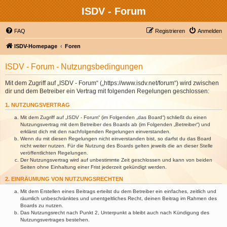
ISDV - Forum
FAQ
Registrieren
Anmelden
ISDV-Homepage
Foren
ISDV - Forum - Nutzungsbedingungen
Mit dem Zugriff auf „ISDV - Forum“ („https://www.isdv.net/forum“) wird zwischen
dir und dem Betreiber ein Vertrag mit folgenden Regelungen geschlossen:
1. NUTZUNGSVERTRAG
Mit dem Zugriff auf „ISDV - Forum“ (im Folgenden „das Board“) schließt du einen
Nutzungsvertrag mit dem Betreiber des Boards ab (im Folgenden „Betreiber“) und
erklärst dich mit den nachfolgenden Regelungen einverstanden.
Wenn du mit diesen Regelungen nicht einverstanden bist, so darfst du das Board
nicht weiter nutzen. Für die Nutzung des Boards gelten jeweils die an dieser Stelle
veröffentlichten Regelungen.
Der Nutzungsvertrag wird auf unbestimmte Zeit geschlossen und kann von beiden
Seiten ohne Einhaltung einer Frist jederzeit gekündigt werden.
2. EINRÄUMUNG VON NUTZUNGSRECHTEN
Mit dem Erstellen eines Beitrags erteilst du dem Betreiber ein einfaches, zeitlich und
räumlich unbeschränktes und unentgeltliches Recht, deinen Beitrag im Rahmen des
Boards zu nutzen.
Das Nutzungsrecht nach Punkt 2, Unterpunkt a bleibt auch nach Kündigung des
Nutzungsvertrages bestehen.