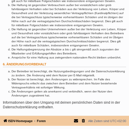
gilt auch für mittelbare Folgeschäden wie insbesondere entgangenen Gewinn.
Die Haftung ist gegenüber Verbrauchern außer bei vorsätzlichem oder grob
fahrlässigem Verhalten oder bei Schäden aus der Verletzung von Leben, Körper und
Gesundheit und der Verletzung wesentlicher Vertragspflichten (Kardinalpflichten) auf
die bei Vertragsschluss typischerweise vorhersehbaren Schäden und im übrigen der
Höhe nach auf die vertragstypischen Durchschnittsschäden begrenzt. Dies gilt auch
für mittelbare Folgeschäden wie insbesondere entgangenen Gewinn.
Die Haftung ist gegenüber Unternehmern außer bei der Verletzung von Leben, Körper
und Gesundheit oder vorsätzlichem oder grob fahrlässigem Verhalten des Betreibers
auf die bei Vertragsschluss typischerweise vorhersehbaren Schäden und im Übrigen
der Höhe nach auf die vertragstypischen Durchschnittsschäden begrenzt. Dies gilt
auch für mittelbare Schäden, insbesondere entgangenen Gewinn.
Die Haftungsbegrenzung der Absätze a bis c gilt sinngemäß auch zugunsten der
Mitarbeiter und Erfüllungsgehilfen des Betreibers.
Ansprüche für eine Haftung aus zwingendem nationalem Recht bleiben unberührt.
6. ÄNDERUNGSVORBEHALT
Der Betreiber ist berechtigt, die Nutzungsbedingungen und die Datenschutzerklärung
zu ändern. Die Änderung wird dem Nutzer per E-Mail mitgeteilt.
Der Nutzer ist berechtigt, den Änderungen zu widersprechen. Im Falle des
Widerspruchs erlischt das zwischen dem Betreiber und dem Nutzer bestehende
Vertragsverhältnis mit sofortiger Wirkung.
Die Änderungen gelten als anerkannt und verbindlich, wenn der Nutzer den
Änderungen zugestimmt hat.
Informationen über den Umgang mit deinen persönlichen Daten sind in der
Datenschutzerklärung enthalten.
ISDV-Homepage
Foren
Alle Zeiten sind
UTC+02:00