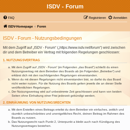
ISDV - Forum
FAQ
Registrieren
Anmelden
ISDV-Homepage
Foren
ISDV - Forum - Nutzungsbedingungen
Mit dem Zugriff auf „ISDV - Forum“ („https://www.isdv.net/forum“) wird zwischen
dir und dem Betreiber ein Vertrag mit folgenden Regelungen geschlossen:
1. NUTZUNGSVERTRAG
Mit dem Zugriff auf „ISDV - Forum“ (im Folgenden „das Board“) schließt du einen
Nutzungsvertrag mit dem Betreiber des Boards ab (im Folgenden „Betreiber“) und
erklärst dich mit den nachfolgenden Regelungen einverstanden.
Wenn du mit diesen Regelungen nicht einverstanden bist, so darfst du das Board
nicht weiter nutzen. Für die Nutzung des Boards gelten jeweils die an dieser Stelle
veröffentlichten Regelungen.
Der Nutzungsvertrag wird auf unbestimmte Zeit geschlossen und kann von beiden
Seiten ohne Einhaltung einer Frist jederzeit gekündigt werden.
2. EINRÄUMUNG VON NUTZUNGSRECHTEN
Mit dem Erstellen eines Beitrags erteilst du dem Betreiber ein einfaches, zeitlich und
räumlich unbeschränktes und unentgeltliches Recht, deinen Beitrag im Rahmen des
Boards zu nutzen.
Das Nutzungsrecht nach Punkt 2, Unterpunkt a bleibt auch nach Kündigung des
Nutzungsvertrages bestehen.