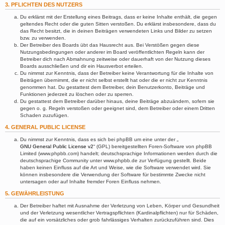
3. PFLICHTEN DES NUTZERS
Du erklärst mit der Erstellung eines Beitrags, dass er keine Inhalte enthält, die gegen
geltendes Recht oder die guten Sitten verstoßen. Du erklärst insbesondere, dass du
das Recht besitzt, die in deinen Beiträgen verwendeten Links und Bilder zu setzen
bzw. zu verwenden.
Der Betreiber des Boards übt das Hausrecht aus. Bei Verstößen gegen diese
Nutzungsbedingungen oder anderer im Board veröffentlichten Regeln kann der
Betreiber dich nach Abmahnung zeitweise oder dauerhaft von der Nutzung dieses
Boards ausschließen und dir ein Hausverbot erteilen.
Du nimmst zur Kenntnis, dass der Betreiber keine Verantwortung für die Inhalte von
Beiträgen übernimmt, die er nicht selbst erstellt hat oder die er nicht zur Kenntnis
genommen hat. Du gestattest dem Betreiber, dein Benutzerkonto, Beiträge und
Funktionen jederzeit zu löschen oder zu sperren.
Du gestattest dem Betreiber darüber hinaus, deine Beiträge abzuändern, sofern sie
gegen o. g. Regeln verstoßen oder geeignet sind, dem Betreiber oder einem Dritten
Schaden zuzufügen.
4. GENERAL PUBLIC LICENSE
Du nimmst zur Kenntnis, dass es sich bei phpBB um eine unter der „
GNU General Public License v2
“ (GPL) bereitgestellten Foren-Software von phpBB
Limited (www.phpbb.com) handelt; deutschsprachige Informationen werden durch die
deutschsprachige Community unter www.phpbb.de zur Verfügung gestellt. Beide
haben keinen Einfluss auf die Art und Weise, wie die Software verwendet wird. Sie
können insbesondere die Verwendung der Software für bestimmte Zwecke nicht
untersagen oder auf Inhalte fremder Foren Einfluss nehmen.
5. GEWÄHRLEISTUNG
Der Betreiber haftet mit Ausnahme der Verletzung von Leben, Körper und Gesundheit
und der Verletzung wesentlicher Vertragspflichten (Kardinalpflichten) nur für Schäden,
die auf ein vorsätzliches oder grob fahrlässiges Verhalten zurückzuführen sind. Dies