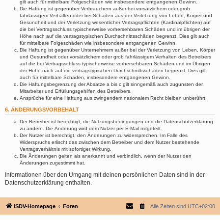
gilt auch für mittelbare Folgeschäden wie insbesondere entgangenen Gewinn.
Die Haftung ist gegenüber Verbrauchern außer bei vorsätzlichem oder grob
fahrlässigem Verhalten oder bei Schäden aus der Verletzung von Leben, Körper und
Gesundheit und der Verletzung wesentlicher Vertragspflichten (Kardinalpflichten) auf
die bei Vertragsschluss typischerweise vorhersehbaren Schäden und im übrigen der
Höhe nach auf die vertragstypischen Durchschnittsschäden begrenzt. Dies gilt auch
für mittelbare Folgeschäden wie insbesondere entgangenen Gewinn.
Die Haftung ist gegenüber Unternehmern außer bei der Verletzung von Leben, Körper
und Gesundheit oder vorsätzlichem oder grob fahrlässigem Verhalten des Betreibers
auf die bei Vertragsschluss typischerweise vorhersehbaren Schäden und im Übrigen
der Höhe nach auf die vertragstypischen Durchschnittsschäden begrenzt. Dies gilt
auch für mittelbare Schäden, insbesondere entgangenen Gewinn.
Die Haftungsbegrenzung der Absätze a bis c gilt sinngemäß auch zugunsten der
Mitarbeiter und Erfüllungsgehilfen des Betreibers.
Ansprüche für eine Haftung aus zwingendem nationalem Recht bleiben unberührt.
6. ÄNDERUNGSVORBEHALT
Der Betreiber ist berechtigt, die Nutzungsbedingungen und die Datenschutzerklärung
zu ändern. Die Änderung wird dem Nutzer per E-Mail mitgeteilt.
Der Nutzer ist berechtigt, den Änderungen zu widersprechen. Im Falle des
Widerspruchs erlischt das zwischen dem Betreiber und dem Nutzer bestehende
Vertragsverhältnis mit sofortiger Wirkung.
Die Änderungen gelten als anerkannt und verbindlich, wenn der Nutzer den
Änderungen zugestimmt hat.
Informationen über den Umgang mit deinen persönlichen Daten sind in der
Datenschutzerklärung enthalten.
ISDV-Homepage
Foren
Alle Zeiten sind
UTC+02:00