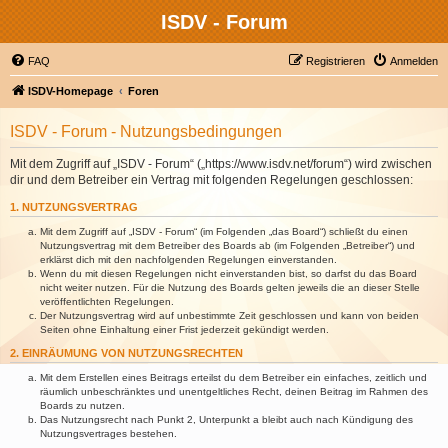
ISDV - Forum
FAQ
Registrieren
Anmelden
ISDV-Homepage
Foren
ISDV - Forum - Nutzungsbedingungen
Mit dem Zugriff auf „ISDV - Forum“ („https://www.isdv.net/forum“) wird zwischen
dir und dem Betreiber ein Vertrag mit folgenden Regelungen geschlossen:
1. NUTZUNGSVERTRAG
Mit dem Zugriff auf „ISDV - Forum“ (im Folgenden „das Board“) schließt du einen
Nutzungsvertrag mit dem Betreiber des Boards ab (im Folgenden „Betreiber“) und
erklärst dich mit den nachfolgenden Regelungen einverstanden.
Wenn du mit diesen Regelungen nicht einverstanden bist, so darfst du das Board
nicht weiter nutzen. Für die Nutzung des Boards gelten jeweils die an dieser Stelle
veröffentlichten Regelungen.
Der Nutzungsvertrag wird auf unbestimmte Zeit geschlossen und kann von beiden
Seiten ohne Einhaltung einer Frist jederzeit gekündigt werden.
2. EINRÄUMUNG VON NUTZUNGSRECHTEN
Mit dem Erstellen eines Beitrags erteilst du dem Betreiber ein einfaches, zeitlich und
räumlich unbeschränktes und unentgeltliches Recht, deinen Beitrag im Rahmen des
Boards zu nutzen.
Das Nutzungsrecht nach Punkt 2, Unterpunkt a bleibt auch nach Kündigung des
Nutzungsvertrages bestehen.