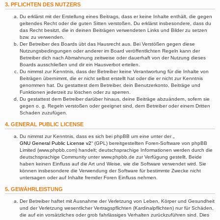
3. PFLICHTEN DES NUTZERS
Du erklärst mit der Erstellung eines Beitrags, dass er keine Inhalte enthält, die gegen
geltendes Recht oder die guten Sitten verstoßen. Du erklärst insbesondere, dass du
das Recht besitzt, die in deinen Beiträgen verwendeten Links und Bilder zu setzen
bzw. zu verwenden.
Der Betreiber des Boards übt das Hausrecht aus. Bei Verstößen gegen diese
Nutzungsbedingungen oder anderer im Board veröffentlichten Regeln kann der
Betreiber dich nach Abmahnung zeitweise oder dauerhaft von der Nutzung dieses
Boards ausschließen und dir ein Hausverbot erteilen.
Du nimmst zur Kenntnis, dass der Betreiber keine Verantwortung für die Inhalte von
Beiträgen übernimmt, die er nicht selbst erstellt hat oder die er nicht zur Kenntnis
genommen hat. Du gestattest dem Betreiber, dein Benutzerkonto, Beiträge und
Funktionen jederzeit zu löschen oder zu sperren.
Du gestattest dem Betreiber darüber hinaus, deine Beiträge abzuändern, sofern sie
gegen o. g. Regeln verstoßen oder geeignet sind, dem Betreiber oder einem Dritten
Schaden zuzufügen.
4. GENERAL PUBLIC LICENSE
Du nimmst zur Kenntnis, dass es sich bei phpBB um eine unter der „
GNU General Public License v2
“ (GPL) bereitgestellten Foren-Software von phpBB
Limited (www.phpbb.com) handelt; deutschsprachige Informationen werden durch die
deutschsprachige Community unter www.phpbb.de zur Verfügung gestellt. Beide
haben keinen Einfluss auf die Art und Weise, wie die Software verwendet wird. Sie
können insbesondere die Verwendung der Software für bestimmte Zwecke nicht
untersagen oder auf Inhalte fremder Foren Einfluss nehmen.
5. GEWÄHRLEISTUNG
Der Betreiber haftet mit Ausnahme der Verletzung von Leben, Körper und Gesundheit
und der Verletzung wesentlicher Vertragspflichten (Kardinalpflichten) nur für Schäden,
die auf ein vorsätzliches oder grob fahrlässiges Verhalten zurückzuführen sind. Dies