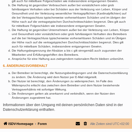
gilt auch für mittelbare Folgeschäden wie insbesondere entgangenen Gewinn.
Die Haftung ist gegenüber Verbrauchern außer bei vorsätzlichem oder grob
fahrlässigem Verhalten oder bei Schäden aus der Verletzung von Leben, Körper und
Gesundheit und der Verletzung wesentlicher Vertragspflichten (Kardinalpflichten) auf
die bei Vertragsschluss typischerweise vorhersehbaren Schäden und im übrigen der
Höhe nach auf die vertragstypischen Durchschnittsschäden begrenzt. Dies gilt auch
für mittelbare Folgeschäden wie insbesondere entgangenen Gewinn.
Die Haftung ist gegenüber Unternehmern außer bei der Verletzung von Leben, Körper
und Gesundheit oder vorsätzlichem oder grob fahrlässigem Verhalten des Betreibers
auf die bei Vertragsschluss typischerweise vorhersehbaren Schäden und im Übrigen
der Höhe nach auf die vertragstypischen Durchschnittsschäden begrenzt. Dies gilt
auch für mittelbare Schäden, insbesondere entgangenen Gewinn.
Die Haftungsbegrenzung der Absätze a bis c gilt sinngemäß auch zugunsten der
Mitarbeiter und Erfüllungsgehilfen des Betreibers.
Ansprüche für eine Haftung aus zwingendem nationalem Recht bleiben unberührt.
6. ÄNDERUNGSVORBEHALT
Der Betreiber ist berechtigt, die Nutzungsbedingungen und die Datenschutzerklärung
zu ändern. Die Änderung wird dem Nutzer per E-Mail mitgeteilt.
Der Nutzer ist berechtigt, den Änderungen zu widersprechen. Im Falle des
Widerspruchs erlischt das zwischen dem Betreiber und dem Nutzer bestehende
Vertragsverhältnis mit sofortiger Wirkung.
Die Änderungen gelten als anerkannt und verbindlich, wenn der Nutzer den
Änderungen zugestimmt hat.
Informationen über den Umgang mit deinen persönlichen Daten sind in der
Datenschutzerklärung enthalten.
ISDV-Homepage
Foren
Alle Zeiten sind
UTC+02:00