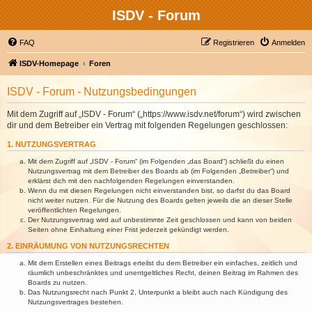
ISDV - Forum
FAQ
Registrieren
Anmelden
ISDV-Homepage
Foren
ISDV - Forum - Nutzungsbedingungen
Mit dem Zugriff auf „ISDV - Forum“ („https://www.isdv.net/forum“) wird zwischen
dir und dem Betreiber ein Vertrag mit folgenden Regelungen geschlossen:
1. NUTZUNGSVERTRAG
Mit dem Zugriff auf „ISDV - Forum“ (im Folgenden „das Board“) schließt du einen
Nutzungsvertrag mit dem Betreiber des Boards ab (im Folgenden „Betreiber“) und
erklärst dich mit den nachfolgenden Regelungen einverstanden.
Wenn du mit diesen Regelungen nicht einverstanden bist, so darfst du das Board
nicht weiter nutzen. Für die Nutzung des Boards gelten jeweils die an dieser Stelle
veröffentlichten Regelungen.
Der Nutzungsvertrag wird auf unbestimmte Zeit geschlossen und kann von beiden
Seiten ohne Einhaltung einer Frist jederzeit gekündigt werden.
2. EINRÄUMUNG VON NUTZUNGSRECHTEN
Mit dem Erstellen eines Beitrags erteilst du dem Betreiber ein einfaches, zeitlich und
räumlich unbeschränktes und unentgeltliches Recht, deinen Beitrag im Rahmen des
Boards zu nutzen.
Das Nutzungsrecht nach Punkt 2, Unterpunkt a bleibt auch nach Kündigung des
Nutzungsvertrages bestehen.