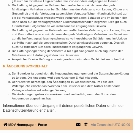
gilt auch für mittelbare Folgeschäden wie insbesondere entgangenen Gewinn.
Die Haftung ist gegenüber Verbrauchern außer bei vorsätzlichem oder grob
fahrlässigem Verhalten oder bei Schäden aus der Verletzung von Leben, Körper und
Gesundheit und der Verletzung wesentlicher Vertragspflichten (Kardinalpflichten) auf
die bei Vertragsschluss typischerweise vorhersehbaren Schäden und im übrigen der
Höhe nach auf die vertragstypischen Durchschnittsschäden begrenzt. Dies gilt auch
für mittelbare Folgeschäden wie insbesondere entgangenen Gewinn.
Die Haftung ist gegenüber Unternehmern außer bei der Verletzung von Leben, Körper
und Gesundheit oder vorsätzlichem oder grob fahrlässigem Verhalten des Betreibers
auf die bei Vertragsschluss typischerweise vorhersehbaren Schäden und im Übrigen
der Höhe nach auf die vertragstypischen Durchschnittsschäden begrenzt. Dies gilt
auch für mittelbare Schäden, insbesondere entgangenen Gewinn.
Die Haftungsbegrenzung der Absätze a bis c gilt sinngemäß auch zugunsten der
Mitarbeiter und Erfüllungsgehilfen des Betreibers.
Ansprüche für eine Haftung aus zwingendem nationalem Recht bleiben unberührt.
6. ÄNDERUNGSVORBEHALT
Der Betreiber ist berechtigt, die Nutzungsbedingungen und die Datenschutzerklärung
zu ändern. Die Änderung wird dem Nutzer per E-Mail mitgeteilt.
Der Nutzer ist berechtigt, den Änderungen zu widersprechen. Im Falle des
Widerspruchs erlischt das zwischen dem Betreiber und dem Nutzer bestehende
Vertragsverhältnis mit sofortiger Wirkung.
Die Änderungen gelten als anerkannt und verbindlich, wenn der Nutzer den
Änderungen zugestimmt hat.
Informationen über den Umgang mit deinen persönlichen Daten sind in der
Datenschutzerklärung enthalten.
ISDV-Homepage
Foren
Alle Zeiten sind
UTC+02:00