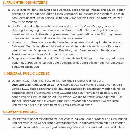
3. PFLICHTEN DES NUTZERS
Du erklärst mit der Erstellung eines Beitrags, dass er keine Inhalte enthält, die gegen
geltendes Recht oder die guten Sitten verstoßen. Du erklärst insbesondere, dass du
das Recht besitzt, die in deinen Beiträgen verwendeten Links und Bilder zu setzen
bzw. zu verwenden.
Der Betreiber des Boards übt das Hausrecht aus. Bei Verstößen gegen diese
Nutzungsbedingungen oder anderer im Board veröffentlichten Regeln kann der
Betreiber dich nach Abmahnung zeitweise oder dauerhaft von der Nutzung dieses
Boards ausschließen und dir ein Hausverbot erteilen.
Du nimmst zur Kenntnis, dass der Betreiber keine Verantwortung für die Inhalte von
Beiträgen übernimmt, die er nicht selbst erstellt hat oder die er nicht zur Kenntnis
genommen hat. Du gestattest dem Betreiber, dein Benutzerkonto, Beiträge und
Funktionen jederzeit zu löschen oder zu sperren.
Du gestattest dem Betreiber darüber hinaus, deine Beiträge abzuändern, sofern sie
gegen o. g. Regeln verstoßen oder geeignet sind, dem Betreiber oder einem Dritten
Schaden zuzufügen.
4. GENERAL PUBLIC LICENSE
Du nimmst zur Kenntnis, dass es sich bei phpBB um eine unter der „
GNU General Public License v2
“ (GPL) bereitgestellten Foren-Software von phpBB
Limited (www.phpbb.com) handelt; deutschsprachige Informationen werden durch die
deutschsprachige Community unter www.phpbb.de zur Verfügung gestellt. Beide
haben keinen Einfluss auf die Art und Weise, wie die Software verwendet wird. Sie
können insbesondere die Verwendung der Software für bestimmte Zwecke nicht
untersagen oder auf Inhalte fremder Foren Einfluss nehmen.
5. GEWÄHRLEISTUNG
Der Betreiber haftet mit Ausnahme der Verletzung von Leben, Körper und Gesundheit
und der Verletzung wesentlicher Vertragspflichten (Kardinalpflichten) nur für Schäden,
die auf ein vorsätzliches oder grob fahrlässiges Verhalten zurückzuführen sind. Dies