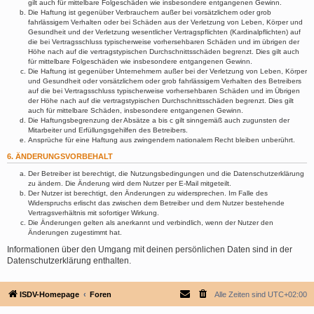
gilt auch für mittelbare Folgeschäden wie insbesondere entgangenen Gewinn.
Die Haftung ist gegenüber Verbrauchern außer bei vorsätzlichem oder grob
fahrlässigem Verhalten oder bei Schäden aus der Verletzung von Leben, Körper und
Gesundheit und der Verletzung wesentlicher Vertragspflichten (Kardinalpflichten) auf
die bei Vertragsschluss typischerweise vorhersehbaren Schäden und im übrigen der
Höhe nach auf die vertragstypischen Durchschnittsschäden begrenzt. Dies gilt auch
für mittelbare Folgeschäden wie insbesondere entgangenen Gewinn.
Die Haftung ist gegenüber Unternehmern außer bei der Verletzung von Leben, Körper
und Gesundheit oder vorsätzlichem oder grob fahrlässigem Verhalten des Betreibers
auf die bei Vertragsschluss typischerweise vorhersehbaren Schäden und im Übrigen
der Höhe nach auf die vertragstypischen Durchschnittsschäden begrenzt. Dies gilt
auch für mittelbare Schäden, insbesondere entgangenen Gewinn.
Die Haftungsbegrenzung der Absätze a bis c gilt sinngemäß auch zugunsten der
Mitarbeiter und Erfüllungsgehilfen des Betreibers.
Ansprüche für eine Haftung aus zwingendem nationalem Recht bleiben unberührt.
6. ÄNDERUNGSVORBEHALT
Der Betreiber ist berechtigt, die Nutzungsbedingungen und die Datenschutzerklärung
zu ändern. Die Änderung wird dem Nutzer per E-Mail mitgeteilt.
Der Nutzer ist berechtigt, den Änderungen zu widersprechen. Im Falle des
Widerspruchs erlischt das zwischen dem Betreiber und dem Nutzer bestehende
Vertragsverhältnis mit sofortiger Wirkung.
Die Änderungen gelten als anerkannt und verbindlich, wenn der Nutzer den
Änderungen zugestimmt hat.
Informationen über den Umgang mit deinen persönlichen Daten sind in der
Datenschutzerklärung enthalten.
ISDV-Homepage
Foren
Alle Zeiten sind
UTC+02:00