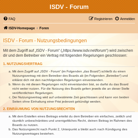
ISDV - Forum
FAQ
Registrieren
Anmelden
ISDV-Homepage
Foren
ISDV - Forum - Nutzungsbedingungen
Mit dem Zugriff auf „ISDV - Forum“ („https://www.isdv.net/forum“) wird zwischen
dir und dem Betreiber ein Vertrag mit folgenden Regelungen geschlossen:
1. NUTZUNGSVERTRAG
Mit dem Zugriff auf „ISDV - Forum“ (im Folgenden „das Board“) schließt du einen
Nutzungsvertrag mit dem Betreiber des Boards ab (im Folgenden „Betreiber“) und
erklärst dich mit den nachfolgenden Regelungen einverstanden.
Wenn du mit diesen Regelungen nicht einverstanden bist, so darfst du das Board
nicht weiter nutzen. Für die Nutzung des Boards gelten jeweils die an dieser Stelle
veröffentlichten Regelungen.
Der Nutzungsvertrag wird auf unbestimmte Zeit geschlossen und kann von beiden
Seiten ohne Einhaltung einer Frist jederzeit gekündigt werden.
2. EINRÄUMUNG VON NUTZUNGSRECHTEN
Mit dem Erstellen eines Beitrags erteilst du dem Betreiber ein einfaches, zeitlich und
räumlich unbeschränktes und unentgeltliches Recht, deinen Beitrag im Rahmen des
Boards zu nutzen.
Das Nutzungsrecht nach Punkt 2, Unterpunkt a bleibt auch nach Kündigung des
Nutzungsvertrages bestehen.