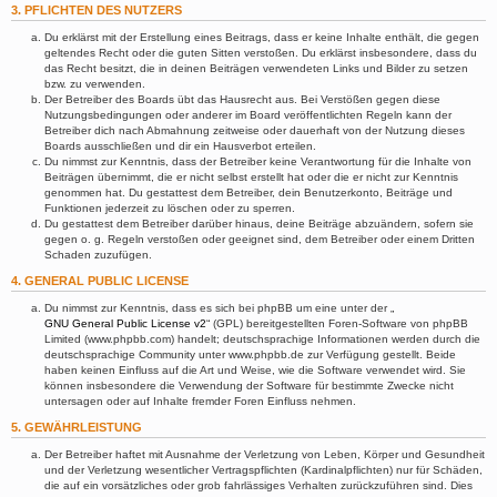
3. PFLICHTEN DES NUTZERS
Du erklärst mit der Erstellung eines Beitrags, dass er keine Inhalte enthält, die gegen
geltendes Recht oder die guten Sitten verstoßen. Du erklärst insbesondere, dass du
das Recht besitzt, die in deinen Beiträgen verwendeten Links und Bilder zu setzen
bzw. zu verwenden.
Der Betreiber des Boards übt das Hausrecht aus. Bei Verstößen gegen diese
Nutzungsbedingungen oder anderer im Board veröffentlichten Regeln kann der
Betreiber dich nach Abmahnung zeitweise oder dauerhaft von der Nutzung dieses
Boards ausschließen und dir ein Hausverbot erteilen.
Du nimmst zur Kenntnis, dass der Betreiber keine Verantwortung für die Inhalte von
Beiträgen übernimmt, die er nicht selbst erstellt hat oder die er nicht zur Kenntnis
genommen hat. Du gestattest dem Betreiber, dein Benutzerkonto, Beiträge und
Funktionen jederzeit zu löschen oder zu sperren.
Du gestattest dem Betreiber darüber hinaus, deine Beiträge abzuändern, sofern sie
gegen o. g. Regeln verstoßen oder geeignet sind, dem Betreiber oder einem Dritten
Schaden zuzufügen.
4. GENERAL PUBLIC LICENSE
Du nimmst zur Kenntnis, dass es sich bei phpBB um eine unter der „
GNU General Public License v2
“ (GPL) bereitgestellten Foren-Software von phpBB
Limited (www.phpbb.com) handelt; deutschsprachige Informationen werden durch die
deutschsprachige Community unter www.phpbb.de zur Verfügung gestellt. Beide
haben keinen Einfluss auf die Art und Weise, wie die Software verwendet wird. Sie
können insbesondere die Verwendung der Software für bestimmte Zwecke nicht
untersagen oder auf Inhalte fremder Foren Einfluss nehmen.
5. GEWÄHRLEISTUNG
Der Betreiber haftet mit Ausnahme der Verletzung von Leben, Körper und Gesundheit
und der Verletzung wesentlicher Vertragspflichten (Kardinalpflichten) nur für Schäden,
die auf ein vorsätzliches oder grob fahrlässiges Verhalten zurückzuführen sind. Dies