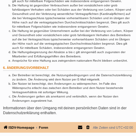
gilt auch für mittelbare Folgeschäden wie insbesondere entgangenen Gewinn.
Die Haftung ist gegenüber Verbrauchern außer bei vorsätzlichem oder grob
fahrlässigem Verhalten oder bei Schäden aus der Verletzung von Leben, Körper und
Gesundheit und der Verletzung wesentlicher Vertragspflichten (Kardinalpflichten) auf
die bei Vertragsschluss typischerweise vorhersehbaren Schäden und im übrigen der
Höhe nach auf die vertragstypischen Durchschnittsschäden begrenzt. Dies gilt auch
für mittelbare Folgeschäden wie insbesondere entgangenen Gewinn.
Die Haftung ist gegenüber Unternehmern außer bei der Verletzung von Leben, Körper
und Gesundheit oder vorsätzlichem oder grob fahrlässigem Verhalten des Betreibers
auf die bei Vertragsschluss typischerweise vorhersehbaren Schäden und im Übrigen
der Höhe nach auf die vertragstypischen Durchschnittsschäden begrenzt. Dies gilt
auch für mittelbare Schäden, insbesondere entgangenen Gewinn.
Die Haftungsbegrenzung der Absätze a bis c gilt sinngemäß auch zugunsten der
Mitarbeiter und Erfüllungsgehilfen des Betreibers.
Ansprüche für eine Haftung aus zwingendem nationalem Recht bleiben unberührt.
6. ÄNDERUNGSVORBEHALT
Der Betreiber ist berechtigt, die Nutzungsbedingungen und die Datenschutzerklärung
zu ändern. Die Änderung wird dem Nutzer per E-Mail mitgeteilt.
Der Nutzer ist berechtigt, den Änderungen zu widersprechen. Im Falle des
Widerspruchs erlischt das zwischen dem Betreiber und dem Nutzer bestehende
Vertragsverhältnis mit sofortiger Wirkung.
Die Änderungen gelten als anerkannt und verbindlich, wenn der Nutzer den
Änderungen zugestimmt hat.
Informationen über den Umgang mit deinen persönlichen Daten sind in der
Datenschutzerklärung enthalten.
ISDV-Homepage
Foren
Alle Zeiten sind
UTC+02:00