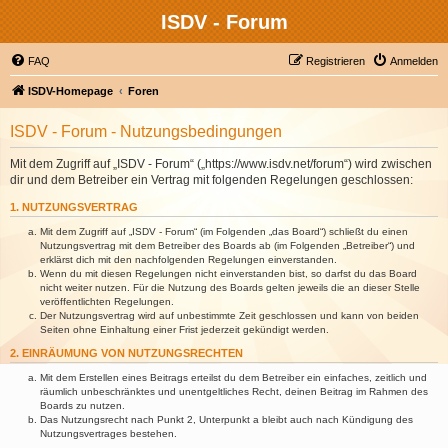
ISDV - Forum
FAQ
Registrieren
Anmelden
ISDV-Homepage
Foren
ISDV - Forum - Nutzungsbedingungen
Mit dem Zugriff auf „ISDV - Forum“ („https://www.isdv.net/forum“) wird zwischen
dir und dem Betreiber ein Vertrag mit folgenden Regelungen geschlossen:
1. NUTZUNGSVERTRAG
Mit dem Zugriff auf „ISDV - Forum“ (im Folgenden „das Board“) schließt du einen
Nutzungsvertrag mit dem Betreiber des Boards ab (im Folgenden „Betreiber“) und
erklärst dich mit den nachfolgenden Regelungen einverstanden.
Wenn du mit diesen Regelungen nicht einverstanden bist, so darfst du das Board
nicht weiter nutzen. Für die Nutzung des Boards gelten jeweils die an dieser Stelle
veröffentlichten Regelungen.
Der Nutzungsvertrag wird auf unbestimmte Zeit geschlossen und kann von beiden
Seiten ohne Einhaltung einer Frist jederzeit gekündigt werden.
2. EINRÄUMUNG VON NUTZUNGSRECHTEN
Mit dem Erstellen eines Beitrags erteilst du dem Betreiber ein einfaches, zeitlich und
räumlich unbeschränktes und unentgeltliches Recht, deinen Beitrag im Rahmen des
Boards zu nutzen.
Das Nutzungsrecht nach Punkt 2, Unterpunkt a bleibt auch nach Kündigung des
Nutzungsvertrages bestehen.