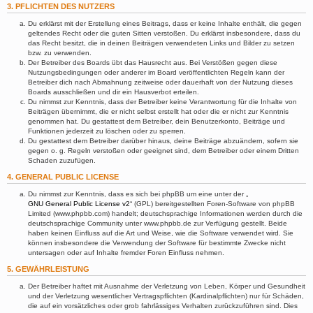
3. PFLICHTEN DES NUTZERS
Du erklärst mit der Erstellung eines Beitrags, dass er keine Inhalte enthält, die gegen
geltendes Recht oder die guten Sitten verstoßen. Du erklärst insbesondere, dass du
das Recht besitzt, die in deinen Beiträgen verwendeten Links und Bilder zu setzen
bzw. zu verwenden.
Der Betreiber des Boards übt das Hausrecht aus. Bei Verstößen gegen diese
Nutzungsbedingungen oder anderer im Board veröffentlichten Regeln kann der
Betreiber dich nach Abmahnung zeitweise oder dauerhaft von der Nutzung dieses
Boards ausschließen und dir ein Hausverbot erteilen.
Du nimmst zur Kenntnis, dass der Betreiber keine Verantwortung für die Inhalte von
Beiträgen übernimmt, die er nicht selbst erstellt hat oder die er nicht zur Kenntnis
genommen hat. Du gestattest dem Betreiber, dein Benutzerkonto, Beiträge und
Funktionen jederzeit zu löschen oder zu sperren.
Du gestattest dem Betreiber darüber hinaus, deine Beiträge abzuändern, sofern sie
gegen o. g. Regeln verstoßen oder geeignet sind, dem Betreiber oder einem Dritten
Schaden zuzufügen.
4. GENERAL PUBLIC LICENSE
Du nimmst zur Kenntnis, dass es sich bei phpBB um eine unter der „
GNU General Public License v2
“ (GPL) bereitgestellten Foren-Software von phpBB
Limited (www.phpbb.com) handelt; deutschsprachige Informationen werden durch die
deutschsprachige Community unter www.phpbb.de zur Verfügung gestellt. Beide
haben keinen Einfluss auf die Art und Weise, wie die Software verwendet wird. Sie
können insbesondere die Verwendung der Software für bestimmte Zwecke nicht
untersagen oder auf Inhalte fremder Foren Einfluss nehmen.
5. GEWÄHRLEISTUNG
Der Betreiber haftet mit Ausnahme der Verletzung von Leben, Körper und Gesundheit
und der Verletzung wesentlicher Vertragspflichten (Kardinalpflichten) nur für Schäden,
die auf ein vorsätzliches oder grob fahrlässiges Verhalten zurückzuführen sind. Dies