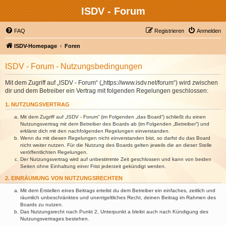
ISDV - Forum
FAQ
Registrieren
Anmelden
ISDV-Homepage
Foren
ISDV - Forum - Nutzungsbedingungen
Mit dem Zugriff auf „ISDV - Forum“ („https://www.isdv.net/forum“) wird zwischen
dir und dem Betreiber ein Vertrag mit folgenden Regelungen geschlossen:
1. NUTZUNGSVERTRAG
Mit dem Zugriff auf „ISDV - Forum“ (im Folgenden „das Board“) schließt du einen
Nutzungsvertrag mit dem Betreiber des Boards ab (im Folgenden „Betreiber“) und
erklärst dich mit den nachfolgenden Regelungen einverstanden.
Wenn du mit diesen Regelungen nicht einverstanden bist, so darfst du das Board
nicht weiter nutzen. Für die Nutzung des Boards gelten jeweils die an dieser Stelle
veröffentlichten Regelungen.
Der Nutzungsvertrag wird auf unbestimmte Zeit geschlossen und kann von beiden
Seiten ohne Einhaltung einer Frist jederzeit gekündigt werden.
2. EINRÄUMUNG VON NUTZUNGSRECHTEN
Mit dem Erstellen eines Beitrags erteilst du dem Betreiber ein einfaches, zeitlich und
räumlich unbeschränktes und unentgeltliches Recht, deinen Beitrag im Rahmen des
Boards zu nutzen.
Das Nutzungsrecht nach Punkt 2, Unterpunkt a bleibt auch nach Kündigung des
Nutzungsvertrages bestehen.