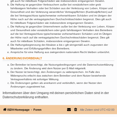
gilt auch für mittelbare Folgeschäden wie insbesondere entgangenen Gewinn.
Die Haftung ist gegenüber Verbrauchern außer bei vorsätzlichem oder grob
fahrlässigem Verhalten oder bei Schäden aus der Verletzung von Leben, Körper und
Gesundheit und der Verletzung wesentlicher Vertragspflichten (Kardinalpflichten) auf
die bei Vertragsschluss typischerweise vorhersehbaren Schäden und im übrigen der
Höhe nach auf die vertragstypischen Durchschnittsschäden begrenzt. Dies gilt auch
für mittelbare Folgeschäden wie insbesondere entgangenen Gewinn.
Die Haftung ist gegenüber Unternehmern außer bei der Verletzung von Leben, Körper
und Gesundheit oder vorsätzlichem oder grob fahrlässigem Verhalten des Betreibers
auf die bei Vertragsschluss typischerweise vorhersehbaren Schäden und im Übrigen
der Höhe nach auf die vertragstypischen Durchschnittsschäden begrenzt. Dies gilt
auch für mittelbare Schäden, insbesondere entgangenen Gewinn.
Die Haftungsbegrenzung der Absätze a bis c gilt sinngemäß auch zugunsten der
Mitarbeiter und Erfüllungsgehilfen des Betreibers.
Ansprüche für eine Haftung aus zwingendem nationalem Recht bleiben unberührt.
6. ÄNDERUNGSVORBEHALT
Der Betreiber ist berechtigt, die Nutzungsbedingungen und die Datenschutzerklärung
zu ändern. Die Änderung wird dem Nutzer per E-Mail mitgeteilt.
Der Nutzer ist berechtigt, den Änderungen zu widersprechen. Im Falle des
Widerspruchs erlischt das zwischen dem Betreiber und dem Nutzer bestehende
Vertragsverhältnis mit sofortiger Wirkung.
Die Änderungen gelten als anerkannt und verbindlich, wenn der Nutzer den
Änderungen zugestimmt hat.
Informationen über den Umgang mit deinen persönlichen Daten sind in der
Datenschutzerklärung enthalten.
ISDV-Homepage
Foren
Alle Zeiten sind
UTC+02:00