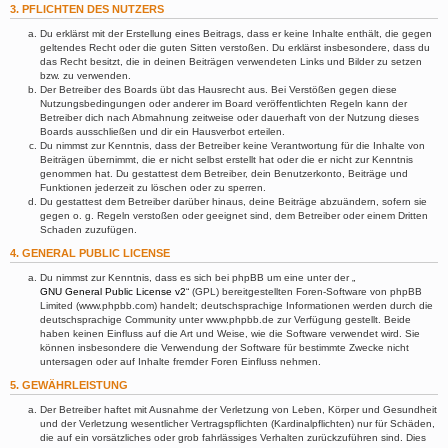
3. PFLICHTEN DES NUTZERS
Du erklärst mit der Erstellung eines Beitrags, dass er keine Inhalte enthält, die gegen
geltendes Recht oder die guten Sitten verstoßen. Du erklärst insbesondere, dass du
das Recht besitzt, die in deinen Beiträgen verwendeten Links und Bilder zu setzen
bzw. zu verwenden.
Der Betreiber des Boards übt das Hausrecht aus. Bei Verstößen gegen diese
Nutzungsbedingungen oder anderer im Board veröffentlichten Regeln kann der
Betreiber dich nach Abmahnung zeitweise oder dauerhaft von der Nutzung dieses
Boards ausschließen und dir ein Hausverbot erteilen.
Du nimmst zur Kenntnis, dass der Betreiber keine Verantwortung für die Inhalte von
Beiträgen übernimmt, die er nicht selbst erstellt hat oder die er nicht zur Kenntnis
genommen hat. Du gestattest dem Betreiber, dein Benutzerkonto, Beiträge und
Funktionen jederzeit zu löschen oder zu sperren.
Du gestattest dem Betreiber darüber hinaus, deine Beiträge abzuändern, sofern sie
gegen o. g. Regeln verstoßen oder geeignet sind, dem Betreiber oder einem Dritten
Schaden zuzufügen.
4. GENERAL PUBLIC LICENSE
Du nimmst zur Kenntnis, dass es sich bei phpBB um eine unter der „
GNU General Public License v2
“ (GPL) bereitgestellten Foren-Software von phpBB
Limited (www.phpbb.com) handelt; deutschsprachige Informationen werden durch die
deutschsprachige Community unter www.phpbb.de zur Verfügung gestellt. Beide
haben keinen Einfluss auf die Art und Weise, wie die Software verwendet wird. Sie
können insbesondere die Verwendung der Software für bestimmte Zwecke nicht
untersagen oder auf Inhalte fremder Foren Einfluss nehmen.
5. GEWÄHRLEISTUNG
Der Betreiber haftet mit Ausnahme der Verletzung von Leben, Körper und Gesundheit
und der Verletzung wesentlicher Vertragspflichten (Kardinalpflichten) nur für Schäden,
die auf ein vorsätzliches oder grob fahrlässiges Verhalten zurückzuführen sind. Dies