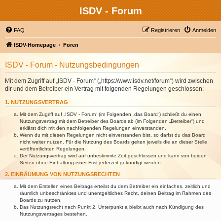
ISDV - Forum
FAQ
Registrieren
Anmelden
ISDV-Homepage
Foren
ISDV - Forum - Nutzungsbedingungen
Mit dem Zugriff auf „ISDV - Forum“ („https://www.isdv.net/forum“) wird zwischen
dir und dem Betreiber ein Vertrag mit folgenden Regelungen geschlossen:
1. NUTZUNGSVERTRAG
Mit dem Zugriff auf „ISDV - Forum“ (im Folgenden „das Board“) schließt du einen
Nutzungsvertrag mit dem Betreiber des Boards ab (im Folgenden „Betreiber“) und
erklärst dich mit den nachfolgenden Regelungen einverstanden.
Wenn du mit diesen Regelungen nicht einverstanden bist, so darfst du das Board
nicht weiter nutzen. Für die Nutzung des Boards gelten jeweils die an dieser Stelle
veröffentlichten Regelungen.
Der Nutzungsvertrag wird auf unbestimmte Zeit geschlossen und kann von beiden
Seiten ohne Einhaltung einer Frist jederzeit gekündigt werden.
2. EINRÄUMUNG VON NUTZUNGSRECHTEN
Mit dem Erstellen eines Beitrags erteilst du dem Betreiber ein einfaches, zeitlich und
räumlich unbeschränktes und unentgeltliches Recht, deinen Beitrag im Rahmen des
Boards zu nutzen.
Das Nutzungsrecht nach Punkt 2, Unterpunkt a bleibt auch nach Kündigung des
Nutzungsvertrages bestehen.