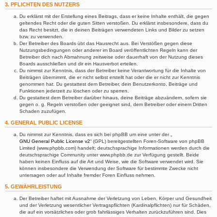
3. PFLICHTEN DES NUTZERS
Du erklärst mit der Erstellung eines Beitrags, dass er keine Inhalte enthält, die gegen
geltendes Recht oder die guten Sitten verstoßen. Du erklärst insbesondere, dass du
das Recht besitzt, die in deinen Beiträgen verwendeten Links und Bilder zu setzen
bzw. zu verwenden.
Der Betreiber des Boards übt das Hausrecht aus. Bei Verstößen gegen diese
Nutzungsbedingungen oder anderer im Board veröffentlichten Regeln kann der
Betreiber dich nach Abmahnung zeitweise oder dauerhaft von der Nutzung dieses
Boards ausschließen und dir ein Hausverbot erteilen.
Du nimmst zur Kenntnis, dass der Betreiber keine Verantwortung für die Inhalte von
Beiträgen übernimmt, die er nicht selbst erstellt hat oder die er nicht zur Kenntnis
genommen hat. Du gestattest dem Betreiber, dein Benutzerkonto, Beiträge und
Funktionen jederzeit zu löschen oder zu sperren.
Du gestattest dem Betreiber darüber hinaus, deine Beiträge abzuändern, sofern sie
gegen o. g. Regeln verstoßen oder geeignet sind, dem Betreiber oder einem Dritten
Schaden zuzufügen.
4. GENERAL PUBLIC LICENSE
Du nimmst zur Kenntnis, dass es sich bei phpBB um eine unter der „
GNU General Public License v2
“ (GPL) bereitgestellten Foren-Software von phpBB
Limited (www.phpbb.com) handelt; deutschsprachige Informationen werden durch die
deutschsprachige Community unter www.phpbb.de zur Verfügung gestellt. Beide
haben keinen Einfluss auf die Art und Weise, wie die Software verwendet wird. Sie
können insbesondere die Verwendung der Software für bestimmte Zwecke nicht
untersagen oder auf Inhalte fremder Foren Einfluss nehmen.
5. GEWÄHRLEISTUNG
Der Betreiber haftet mit Ausnahme der Verletzung von Leben, Körper und Gesundheit
und der Verletzung wesentlicher Vertragspflichten (Kardinalpflichten) nur für Schäden,
die auf ein vorsätzliches oder grob fahrlässiges Verhalten zurückzuführen sind. Dies