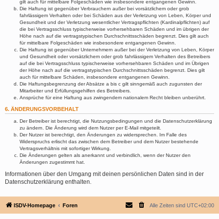
gilt auch für mittelbare Folgeschäden wie insbesondere entgangenen Gewinn.
Die Haftung ist gegenüber Verbrauchern außer bei vorsätzlichem oder grob
fahrlässigem Verhalten oder bei Schäden aus der Verletzung von Leben, Körper und
Gesundheit und der Verletzung wesentlicher Vertragspflichten (Kardinalpflichten) auf
die bei Vertragsschluss typischerweise vorhersehbaren Schäden und im übrigen der
Höhe nach auf die vertragstypischen Durchschnittsschäden begrenzt. Dies gilt auch
für mittelbare Folgeschäden wie insbesondere entgangenen Gewinn.
Die Haftung ist gegenüber Unternehmern außer bei der Verletzung von Leben, Körper
und Gesundheit oder vorsätzlichem oder grob fahrlässigem Verhalten des Betreibers
auf die bei Vertragsschluss typischerweise vorhersehbaren Schäden und im Übrigen
der Höhe nach auf die vertragstypischen Durchschnittsschäden begrenzt. Dies gilt
auch für mittelbare Schäden, insbesondere entgangenen Gewinn.
Die Haftungsbegrenzung der Absätze a bis c gilt sinngemäß auch zugunsten der
Mitarbeiter und Erfüllungsgehilfen des Betreibers.
Ansprüche für eine Haftung aus zwingendem nationalem Recht bleiben unberührt.
6. ÄNDERUNGSVORBEHALT
Der Betreiber ist berechtigt, die Nutzungsbedingungen und die Datenschutzerklärung
zu ändern. Die Änderung wird dem Nutzer per E-Mail mitgeteilt.
Der Nutzer ist berechtigt, den Änderungen zu widersprechen. Im Falle des
Widerspruchs erlischt das zwischen dem Betreiber und dem Nutzer bestehende
Vertragsverhältnis mit sofortiger Wirkung.
Die Änderungen gelten als anerkannt und verbindlich, wenn der Nutzer den
Änderungen zugestimmt hat.
Informationen über den Umgang mit deinen persönlichen Daten sind in der
Datenschutzerklärung enthalten.
ISDV-Homepage
Foren
Alle Zeiten sind
UTC+02:00