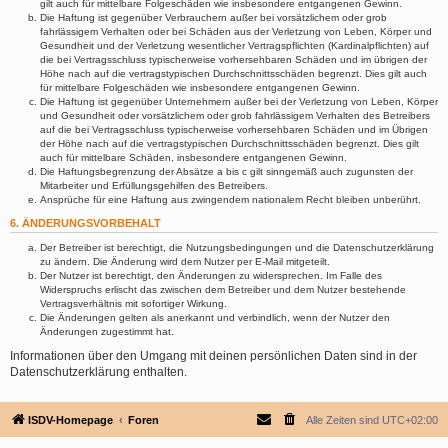
gilt auch für mittelbare Folgeschäden wie insbesondere entgangenen Gewinn.
Die Haftung ist gegenüber Verbrauchern außer bei vorsätzlichem oder grob
fahrlässigem Verhalten oder bei Schäden aus der Verletzung von Leben, Körper und
Gesundheit und der Verletzung wesentlicher Vertragspflichten (Kardinalpflichten) auf
die bei Vertragsschluss typischerweise vorhersehbaren Schäden und im übrigen der
Höhe nach auf die vertragstypischen Durchschnittsschäden begrenzt. Dies gilt auch
für mittelbare Folgeschäden wie insbesondere entgangenen Gewinn.
Die Haftung ist gegenüber Unternehmern außer bei der Verletzung von Leben, Körper
und Gesundheit oder vorsätzlichem oder grob fahrlässigem Verhalten des Betreibers
auf die bei Vertragsschluss typischerweise vorhersehbaren Schäden und im Übrigen
der Höhe nach auf die vertragstypischen Durchschnittsschäden begrenzt. Dies gilt
auch für mittelbare Schäden, insbesondere entgangenen Gewinn.
Die Haftungsbegrenzung der Absätze a bis c gilt sinngemäß auch zugunsten der
Mitarbeiter und Erfüllungsgehilfen des Betreibers.
Ansprüche für eine Haftung aus zwingendem nationalem Recht bleiben unberührt.
6. ÄNDERUNGSVORBEHALT
Der Betreiber ist berechtigt, die Nutzungsbedingungen und die Datenschutzerklärung
zu ändern. Die Änderung wird dem Nutzer per E-Mail mitgeteilt.
Der Nutzer ist berechtigt, den Änderungen zu widersprechen. Im Falle des
Widerspruchs erlischt das zwischen dem Betreiber und dem Nutzer bestehende
Vertragsverhältnis mit sofortiger Wirkung.
Die Änderungen gelten als anerkannt und verbindlich, wenn der Nutzer den
Änderungen zugestimmt hat.
Informationen über den Umgang mit deinen persönlichen Daten sind in der
Datenschutzerklärung enthalten.
ISDV-Homepage
Foren
Alle Zeiten sind
UTC+02:00