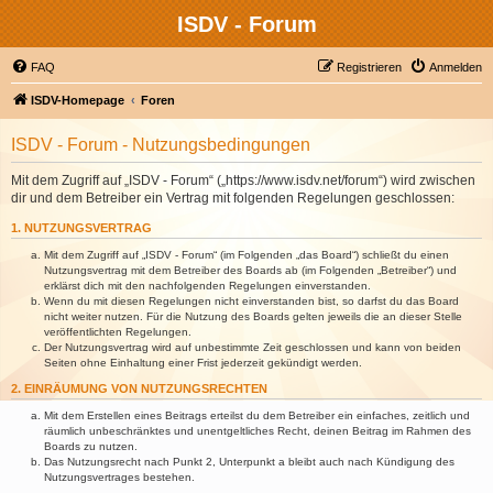
ISDV - Forum
FAQ
Registrieren
Anmelden
ISDV-Homepage
Foren
ISDV - Forum - Nutzungsbedingungen
Mit dem Zugriff auf „ISDV - Forum“ („https://www.isdv.net/forum“) wird zwischen
dir und dem Betreiber ein Vertrag mit folgenden Regelungen geschlossen:
1. NUTZUNGSVERTRAG
Mit dem Zugriff auf „ISDV - Forum“ (im Folgenden „das Board“) schließt du einen
Nutzungsvertrag mit dem Betreiber des Boards ab (im Folgenden „Betreiber“) und
erklärst dich mit den nachfolgenden Regelungen einverstanden.
Wenn du mit diesen Regelungen nicht einverstanden bist, so darfst du das Board
nicht weiter nutzen. Für die Nutzung des Boards gelten jeweils die an dieser Stelle
veröffentlichten Regelungen.
Der Nutzungsvertrag wird auf unbestimmte Zeit geschlossen und kann von beiden
Seiten ohne Einhaltung einer Frist jederzeit gekündigt werden.
2. EINRÄUMUNG VON NUTZUNGSRECHTEN
Mit dem Erstellen eines Beitrags erteilst du dem Betreiber ein einfaches, zeitlich und
räumlich unbeschränktes und unentgeltliches Recht, deinen Beitrag im Rahmen des
Boards zu nutzen.
Das Nutzungsrecht nach Punkt 2, Unterpunkt a bleibt auch nach Kündigung des
Nutzungsvertrages bestehen.