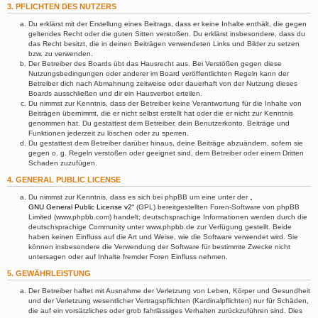
3. PFLICHTEN DES NUTZERS
Du erklärst mit der Erstellung eines Beitrags, dass er keine Inhalte enthält, die gegen
geltendes Recht oder die guten Sitten verstoßen. Du erklärst insbesondere, dass du
das Recht besitzt, die in deinen Beiträgen verwendeten Links und Bilder zu setzen
bzw. zu verwenden.
Der Betreiber des Boards übt das Hausrecht aus. Bei Verstößen gegen diese
Nutzungsbedingungen oder anderer im Board veröffentlichten Regeln kann der
Betreiber dich nach Abmahnung zeitweise oder dauerhaft von der Nutzung dieses
Boards ausschließen und dir ein Hausverbot erteilen.
Du nimmst zur Kenntnis, dass der Betreiber keine Verantwortung für die Inhalte von
Beiträgen übernimmt, die er nicht selbst erstellt hat oder die er nicht zur Kenntnis
genommen hat. Du gestattest dem Betreiber, dein Benutzerkonto, Beiträge und
Funktionen jederzeit zu löschen oder zu sperren.
Du gestattest dem Betreiber darüber hinaus, deine Beiträge abzuändern, sofern sie
gegen o. g. Regeln verstoßen oder geeignet sind, dem Betreiber oder einem Dritten
Schaden zuzufügen.
4. GENERAL PUBLIC LICENSE
Du nimmst zur Kenntnis, dass es sich bei phpBB um eine unter der „
GNU General Public License v2
“ (GPL) bereitgestellten Foren-Software von phpBB
Limited (www.phpbb.com) handelt; deutschsprachige Informationen werden durch die
deutschsprachige Community unter www.phpbb.de zur Verfügung gestellt. Beide
haben keinen Einfluss auf die Art und Weise, wie die Software verwendet wird. Sie
können insbesondere die Verwendung der Software für bestimmte Zwecke nicht
untersagen oder auf Inhalte fremder Foren Einfluss nehmen.
5. GEWÄHRLEISTUNG
Der Betreiber haftet mit Ausnahme der Verletzung von Leben, Körper und Gesundheit
und der Verletzung wesentlicher Vertragspflichten (Kardinalpflichten) nur für Schäden,
die auf ein vorsätzliches oder grob fahrlässiges Verhalten zurückzuführen sind. Dies