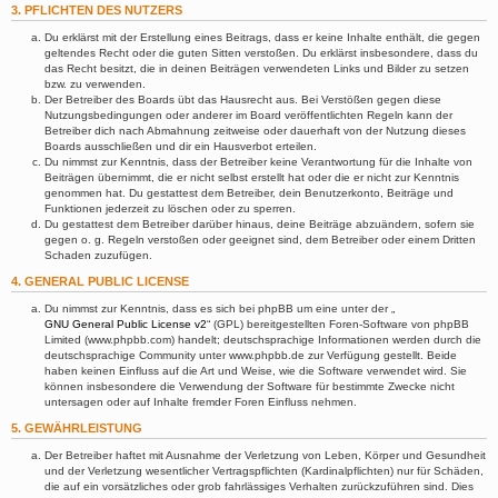
3. PFLICHTEN DES NUTZERS
Du erklärst mit der Erstellung eines Beitrags, dass er keine Inhalte enthält, die gegen
geltendes Recht oder die guten Sitten verstoßen. Du erklärst insbesondere, dass du
das Recht besitzt, die in deinen Beiträgen verwendeten Links und Bilder zu setzen
bzw. zu verwenden.
Der Betreiber des Boards übt das Hausrecht aus. Bei Verstößen gegen diese
Nutzungsbedingungen oder anderer im Board veröffentlichten Regeln kann der
Betreiber dich nach Abmahnung zeitweise oder dauerhaft von der Nutzung dieses
Boards ausschließen und dir ein Hausverbot erteilen.
Du nimmst zur Kenntnis, dass der Betreiber keine Verantwortung für die Inhalte von
Beiträgen übernimmt, die er nicht selbst erstellt hat oder die er nicht zur Kenntnis
genommen hat. Du gestattest dem Betreiber, dein Benutzerkonto, Beiträge und
Funktionen jederzeit zu löschen oder zu sperren.
Du gestattest dem Betreiber darüber hinaus, deine Beiträge abzuändern, sofern sie
gegen o. g. Regeln verstoßen oder geeignet sind, dem Betreiber oder einem Dritten
Schaden zuzufügen.
4. GENERAL PUBLIC LICENSE
Du nimmst zur Kenntnis, dass es sich bei phpBB um eine unter der „
GNU General Public License v2
“ (GPL) bereitgestellten Foren-Software von phpBB
Limited (www.phpbb.com) handelt; deutschsprachige Informationen werden durch die
deutschsprachige Community unter www.phpbb.de zur Verfügung gestellt. Beide
haben keinen Einfluss auf die Art und Weise, wie die Software verwendet wird. Sie
können insbesondere die Verwendung der Software für bestimmte Zwecke nicht
untersagen oder auf Inhalte fremder Foren Einfluss nehmen.
5. GEWÄHRLEISTUNG
Der Betreiber haftet mit Ausnahme der Verletzung von Leben, Körper und Gesundheit
und der Verletzung wesentlicher Vertragspflichten (Kardinalpflichten) nur für Schäden,
die auf ein vorsätzliches oder grob fahrlässiges Verhalten zurückzuführen sind. Dies