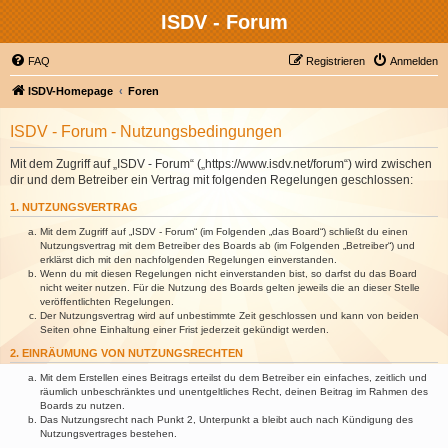
ISDV - Forum
FAQ
Registrieren
Anmelden
ISDV-Homepage
Foren
ISDV - Forum - Nutzungsbedingungen
Mit dem Zugriff auf „ISDV - Forum“ („https://www.isdv.net/forum“) wird zwischen
dir und dem Betreiber ein Vertrag mit folgenden Regelungen geschlossen:
1. NUTZUNGSVERTRAG
Mit dem Zugriff auf „ISDV - Forum“ (im Folgenden „das Board“) schließt du einen
Nutzungsvertrag mit dem Betreiber des Boards ab (im Folgenden „Betreiber“) und
erklärst dich mit den nachfolgenden Regelungen einverstanden.
Wenn du mit diesen Regelungen nicht einverstanden bist, so darfst du das Board
nicht weiter nutzen. Für die Nutzung des Boards gelten jeweils die an dieser Stelle
veröffentlichten Regelungen.
Der Nutzungsvertrag wird auf unbestimmte Zeit geschlossen und kann von beiden
Seiten ohne Einhaltung einer Frist jederzeit gekündigt werden.
2. EINRÄUMUNG VON NUTZUNGSRECHTEN
Mit dem Erstellen eines Beitrags erteilst du dem Betreiber ein einfaches, zeitlich und
räumlich unbeschränktes und unentgeltliches Recht, deinen Beitrag im Rahmen des
Boards zu nutzen.
Das Nutzungsrecht nach Punkt 2, Unterpunkt a bleibt auch nach Kündigung des
Nutzungsvertrages bestehen.