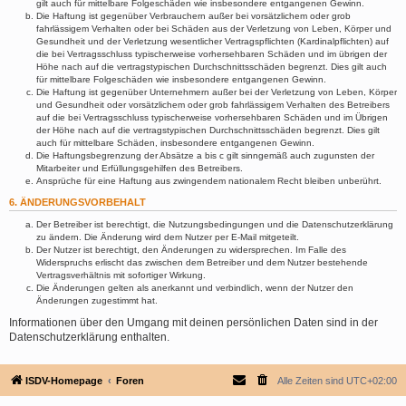
gilt auch für mittelbare Folgeschäden wie insbesondere entgangenen Gewinn.
Die Haftung ist gegenüber Verbrauchern außer bei vorsätzlichem oder grob
fahrlässigem Verhalten oder bei Schäden aus der Verletzung von Leben, Körper und
Gesundheit und der Verletzung wesentlicher Vertragspflichten (Kardinalpflichten) auf
die bei Vertragsschluss typischerweise vorhersehbaren Schäden und im übrigen der
Höhe nach auf die vertragstypischen Durchschnittsschäden begrenzt. Dies gilt auch
für mittelbare Folgeschäden wie insbesondere entgangenen Gewinn.
Die Haftung ist gegenüber Unternehmern außer bei der Verletzung von Leben, Körper
und Gesundheit oder vorsätzlichem oder grob fahrlässigem Verhalten des Betreibers
auf die bei Vertragsschluss typischerweise vorhersehbaren Schäden und im Übrigen
der Höhe nach auf die vertragstypischen Durchschnittsschäden begrenzt. Dies gilt
auch für mittelbare Schäden, insbesondere entgangenen Gewinn.
Die Haftungsbegrenzung der Absätze a bis c gilt sinngemäß auch zugunsten der
Mitarbeiter und Erfüllungsgehilfen des Betreibers.
Ansprüche für eine Haftung aus zwingendem nationalem Recht bleiben unberührt.
6. ÄNDERUNGSVORBEHALT
Der Betreiber ist berechtigt, die Nutzungsbedingungen und die Datenschutzerklärung
zu ändern. Die Änderung wird dem Nutzer per E-Mail mitgeteilt.
Der Nutzer ist berechtigt, den Änderungen zu widersprechen. Im Falle des
Widerspruchs erlischt das zwischen dem Betreiber und dem Nutzer bestehende
Vertragsverhältnis mit sofortiger Wirkung.
Die Änderungen gelten als anerkannt und verbindlich, wenn der Nutzer den
Änderungen zugestimmt hat.
Informationen über den Umgang mit deinen persönlichen Daten sind in der
Datenschutzerklärung enthalten.
ISDV-Homepage
Foren
Alle Zeiten sind
UTC+02:00