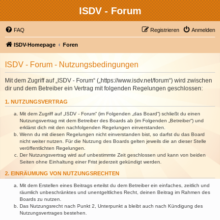
ISDV - Forum
FAQ
Registrieren
Anmelden
ISDV-Homepage
Foren
ISDV - Forum - Nutzungsbedingungen
Mit dem Zugriff auf „ISDV - Forum“ („https://www.isdv.net/forum“) wird zwischen
dir und dem Betreiber ein Vertrag mit folgenden Regelungen geschlossen:
1. NUTZUNGSVERTRAG
Mit dem Zugriff auf „ISDV - Forum“ (im Folgenden „das Board“) schließt du einen
Nutzungsvertrag mit dem Betreiber des Boards ab (im Folgenden „Betreiber“) und
erklärst dich mit den nachfolgenden Regelungen einverstanden.
Wenn du mit diesen Regelungen nicht einverstanden bist, so darfst du das Board
nicht weiter nutzen. Für die Nutzung des Boards gelten jeweils die an dieser Stelle
veröffentlichten Regelungen.
Der Nutzungsvertrag wird auf unbestimmte Zeit geschlossen und kann von beiden
Seiten ohne Einhaltung einer Frist jederzeit gekündigt werden.
2. EINRÄUMUNG VON NUTZUNGSRECHTEN
Mit dem Erstellen eines Beitrags erteilst du dem Betreiber ein einfaches, zeitlich und
räumlich unbeschränktes und unentgeltliches Recht, deinen Beitrag im Rahmen des
Boards zu nutzen.
Das Nutzungsrecht nach Punkt 2, Unterpunkt a bleibt auch nach Kündigung des
Nutzungsvertrages bestehen.