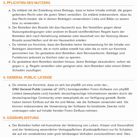
3. PFLICHTEN DES NUTZERS
Du erklärst mit der Erstellung eines Beitrags, dass er keine Inhalte enthält, die gegen
geltendes Recht oder die guten Sitten verstoßen. Du erklärst insbesondere, dass du
das Recht besitzt, die in deinen Beiträgen verwendeten Links und Bilder zu setzen
bzw. zu verwenden.
Der Betreiber des Boards übt das Hausrecht aus. Bei Verstößen gegen diese
Nutzungsbedingungen oder anderer im Board veröffentlichten Regeln kann der
Betreiber dich nach Abmahnung zeitweise oder dauerhaft von der Nutzung dieses
Boards ausschließen und dir ein Hausverbot erteilen.
Du nimmst zur Kenntnis, dass der Betreiber keine Verantwortung für die Inhalte von
Beiträgen übernimmt, die er nicht selbst erstellt hat oder die er nicht zur Kenntnis
genommen hat. Du gestattest dem Betreiber, dein Benutzerkonto, Beiträge und
Funktionen jederzeit zu löschen oder zu sperren.
Du gestattest dem Betreiber darüber hinaus, deine Beiträge abzuändern, sofern sie
gegen o. g. Regeln verstoßen oder geeignet sind, dem Betreiber oder einem Dritten
Schaden zuzufügen.
4. GENERAL PUBLIC LICENSE
Du nimmst zur Kenntnis, dass es sich bei phpBB um eine unter der „
GNU General Public License v2
“ (GPL) bereitgestellten Foren-Software von phpBB
Limited (www.phpbb.com) handelt; deutschsprachige Informationen werden durch die
deutschsprachige Community unter www.phpbb.de zur Verfügung gestellt. Beide
haben keinen Einfluss auf die Art und Weise, wie die Software verwendet wird. Sie
können insbesondere die Verwendung der Software für bestimmte Zwecke nicht
untersagen oder auf Inhalte fremder Foren Einfluss nehmen.
5. GEWÄHRLEISTUNG
Der Betreiber haftet mit Ausnahme der Verletzung von Leben, Körper und Gesundheit
und der Verletzung wesentlicher Vertragspflichten (Kardinalpflichten) nur für Schäden,
die auf ein vorsätzliches oder grob fahrlässiges Verhalten zurückzuführen sind. Dies