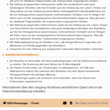
gilt auch für mittelbare Folgeschäden wie insbesondere entgangenen Gewinn.
Die Haftung ist gegenüber Verbrauchern außer bei vorsätzlichem oder grob
fahrlässigem Verhalten oder bei Schäden aus der Verletzung von Leben, Körper und
Gesundheit und der Verletzung wesentlicher Vertragspflichten (Kardinalpflichten) auf
die bei Vertragsschluss typischerweise vorhersehbaren Schäden und im übrigen der
Höhe nach auf die vertragstypischen Durchschnittsschäden begrenzt. Dies gilt auch
für mittelbare Folgeschäden wie insbesondere entgangenen Gewinn.
Die Haftung ist gegenüber Unternehmern außer bei der Verletzung von Leben, Körper
und Gesundheit oder vorsätzlichem oder grob fahrlässigem Verhalten des Betreibers
auf die bei Vertragsschluss typischerweise vorhersehbaren Schäden und im Übrigen
der Höhe nach auf die vertragstypischen Durchschnittsschäden begrenzt. Dies gilt
auch für mittelbare Schäden, insbesondere entgangenen Gewinn.
Die Haftungsbegrenzung der Absätze a bis c gilt sinngemäß auch zugunsten der
Mitarbeiter und Erfüllungsgehilfen des Betreibers.
Ansprüche für eine Haftung aus zwingendem nationalem Recht bleiben unberührt.
6. ÄNDERUNGSVORBEHALT
Der Betreiber ist berechtigt, die Nutzungsbedingungen und die Datenschutzerklärung
zu ändern. Die Änderung wird dem Nutzer per E-Mail mitgeteilt.
Der Nutzer ist berechtigt, den Änderungen zu widersprechen. Im Falle des
Widerspruchs erlischt das zwischen dem Betreiber und dem Nutzer bestehende
Vertragsverhältnis mit sofortiger Wirkung.
Die Änderungen gelten als anerkannt und verbindlich, wenn der Nutzer den
Änderungen zugestimmt hat.
Informationen über den Umgang mit deinen persönlichen Daten sind in der
Datenschutzerklärung enthalten.
ISDV-Homepage
Foren
Alle Zeiten sind
UTC+02:00