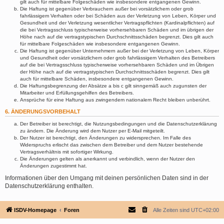
gilt auch für mittelbare Folgeschäden wie insbesondere entgangenen Gewinn.
Die Haftung ist gegenüber Verbrauchern außer bei vorsätzlichem oder grob
fahrlässigem Verhalten oder bei Schäden aus der Verletzung von Leben, Körper und
Gesundheit und der Verletzung wesentlicher Vertragspflichten (Kardinalpflichten) auf
die bei Vertragsschluss typischerweise vorhersehbaren Schäden und im übrigen der
Höhe nach auf die vertragstypischen Durchschnittsschäden begrenzt. Dies gilt auch
für mittelbare Folgeschäden wie insbesondere entgangenen Gewinn.
Die Haftung ist gegenüber Unternehmern außer bei der Verletzung von Leben, Körper
und Gesundheit oder vorsätzlichem oder grob fahrlässigem Verhalten des Betreibers
auf die bei Vertragsschluss typischerweise vorhersehbaren Schäden und im Übrigen
der Höhe nach auf die vertragstypischen Durchschnittsschäden begrenzt. Dies gilt
auch für mittelbare Schäden, insbesondere entgangenen Gewinn.
Die Haftungsbegrenzung der Absätze a bis c gilt sinngemäß auch zugunsten der
Mitarbeiter und Erfüllungsgehilfen des Betreibers.
Ansprüche für eine Haftung aus zwingendem nationalem Recht bleiben unberührt.
6. ÄNDERUNGSVORBEHALT
Der Betreiber ist berechtigt, die Nutzungsbedingungen und die Datenschutzerklärung
zu ändern. Die Änderung wird dem Nutzer per E-Mail mitgeteilt.
Der Nutzer ist berechtigt, den Änderungen zu widersprechen. Im Falle des
Widerspruchs erlischt das zwischen dem Betreiber und dem Nutzer bestehende
Vertragsverhältnis mit sofortiger Wirkung.
Die Änderungen gelten als anerkannt und verbindlich, wenn der Nutzer den
Änderungen zugestimmt hat.
Informationen über den Umgang mit deinen persönlichen Daten sind in der
Datenschutzerklärung enthalten.
ISDV-Homepage
Foren
Alle Zeiten sind
UTC+02:00