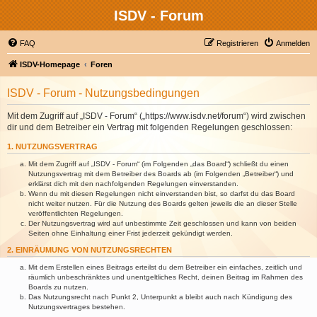
ISDV - Forum
FAQ
Registrieren
Anmelden
ISDV-Homepage
Foren
ISDV - Forum - Nutzungsbedingungen
Mit dem Zugriff auf „ISDV - Forum“ („https://www.isdv.net/forum“) wird zwischen
dir und dem Betreiber ein Vertrag mit folgenden Regelungen geschlossen:
1. NUTZUNGSVERTRAG
Mit dem Zugriff auf „ISDV - Forum“ (im Folgenden „das Board“) schließt du einen
Nutzungsvertrag mit dem Betreiber des Boards ab (im Folgenden „Betreiber“) und
erklärst dich mit den nachfolgenden Regelungen einverstanden.
Wenn du mit diesen Regelungen nicht einverstanden bist, so darfst du das Board
nicht weiter nutzen. Für die Nutzung des Boards gelten jeweils die an dieser Stelle
veröffentlichten Regelungen.
Der Nutzungsvertrag wird auf unbestimmte Zeit geschlossen und kann von beiden
Seiten ohne Einhaltung einer Frist jederzeit gekündigt werden.
2. EINRÄUMUNG VON NUTZUNGSRECHTEN
Mit dem Erstellen eines Beitrags erteilst du dem Betreiber ein einfaches, zeitlich und
räumlich unbeschränktes und unentgeltliches Recht, deinen Beitrag im Rahmen des
Boards zu nutzen.
Das Nutzungsrecht nach Punkt 2, Unterpunkt a bleibt auch nach Kündigung des
Nutzungsvertrages bestehen.