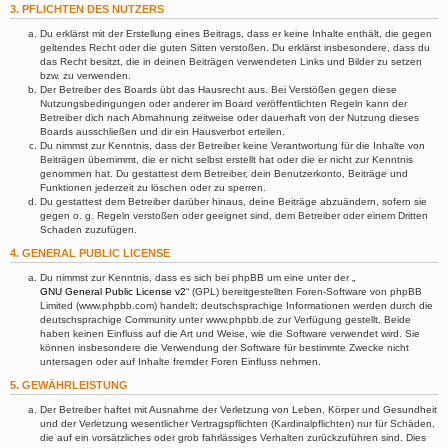
3. PFLICHTEN DES NUTZERS
Du erklärst mit der Erstellung eines Beitrags, dass er keine Inhalte enthält, die gegen
geltendes Recht oder die guten Sitten verstoßen. Du erklärst insbesondere, dass du
das Recht besitzt, die in deinen Beiträgen verwendeten Links und Bilder zu setzen
bzw. zu verwenden.
Der Betreiber des Boards übt das Hausrecht aus. Bei Verstößen gegen diese
Nutzungsbedingungen oder anderer im Board veröffentlichten Regeln kann der
Betreiber dich nach Abmahnung zeitweise oder dauerhaft von der Nutzung dieses
Boards ausschließen und dir ein Hausverbot erteilen.
Du nimmst zur Kenntnis, dass der Betreiber keine Verantwortung für die Inhalte von
Beiträgen übernimmt, die er nicht selbst erstellt hat oder die er nicht zur Kenntnis
genommen hat. Du gestattest dem Betreiber, dein Benutzerkonto, Beiträge und
Funktionen jederzeit zu löschen oder zu sperren.
Du gestattest dem Betreiber darüber hinaus, deine Beiträge abzuändern, sofern sie
gegen o. g. Regeln verstoßen oder geeignet sind, dem Betreiber oder einem Dritten
Schaden zuzufügen.
4. GENERAL PUBLIC LICENSE
Du nimmst zur Kenntnis, dass es sich bei phpBB um eine unter der „
GNU General Public License v2
“ (GPL) bereitgestellten Foren-Software von phpBB
Limited (www.phpbb.com) handelt; deutschsprachige Informationen werden durch die
deutschsprachige Community unter www.phpbb.de zur Verfügung gestellt. Beide
haben keinen Einfluss auf die Art und Weise, wie die Software verwendet wird. Sie
können insbesondere die Verwendung der Software für bestimmte Zwecke nicht
untersagen oder auf Inhalte fremder Foren Einfluss nehmen.
5. GEWÄHRLEISTUNG
Der Betreiber haftet mit Ausnahme der Verletzung von Leben, Körper und Gesundheit
und der Verletzung wesentlicher Vertragspflichten (Kardinalpflichten) nur für Schäden,
die auf ein vorsätzliches oder grob fahrlässiges Verhalten zurückzuführen sind. Dies