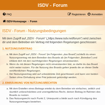
ISDV - Forum
FAQ
Registrieren
Anmelden
ISDV-Homepage
Foren
ISDV - Forum - Nutzungsbedingungen
Mit dem Zugriff auf „ISDV - Forum“ („https://www.isdv.net/forum“) wird zwischen
dir und dem Betreiber ein Vertrag mit folgenden Regelungen geschlossen:
1. NUTZUNGSVERTRAG
Mit dem Zugriff auf „ISDV - Forum“ (im Folgenden „das Board“) schließt du einen
Nutzungsvertrag mit dem Betreiber des Boards ab (im Folgenden „Betreiber“) und
erklärst dich mit den nachfolgenden Regelungen einverstanden.
Wenn du mit diesen Regelungen nicht einverstanden bist, so darfst du das Board
nicht weiter nutzen. Für die Nutzung des Boards gelten jeweils die an dieser Stelle
veröffentlichten Regelungen.
Der Nutzungsvertrag wird auf unbestimmte Zeit geschlossen und kann von beiden
Seiten ohne Einhaltung einer Frist jederzeit gekündigt werden.
2. EINRÄUMUNG VON NUTZUNGSRECHTEN
Mit dem Erstellen eines Beitrags erteilst du dem Betreiber ein einfaches, zeitlich und
räumlich unbeschränktes und unentgeltliches Recht, deinen Beitrag im Rahmen des
Boards zu nutzen.
Das Nutzungsrecht nach Punkt 2, Unterpunkt a bleibt auch nach Kündigung des
Nutzungsvertrages bestehen.