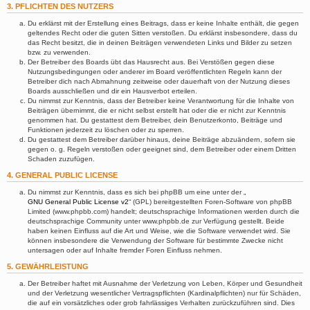
3. PFLICHTEN DES NUTZERS
Du erklärst mit der Erstellung eines Beitrags, dass er keine Inhalte enthält, die gegen
geltendes Recht oder die guten Sitten verstoßen. Du erklärst insbesondere, dass du
das Recht besitzt, die in deinen Beiträgen verwendeten Links und Bilder zu setzen
bzw. zu verwenden.
Der Betreiber des Boards übt das Hausrecht aus. Bei Verstößen gegen diese
Nutzungsbedingungen oder anderer im Board veröffentlichten Regeln kann der
Betreiber dich nach Abmahnung zeitweise oder dauerhaft von der Nutzung dieses
Boards ausschließen und dir ein Hausverbot erteilen.
Du nimmst zur Kenntnis, dass der Betreiber keine Verantwortung für die Inhalte von
Beiträgen übernimmt, die er nicht selbst erstellt hat oder die er nicht zur Kenntnis
genommen hat. Du gestattest dem Betreiber, dein Benutzerkonto, Beiträge und
Funktionen jederzeit zu löschen oder zu sperren.
Du gestattest dem Betreiber darüber hinaus, deine Beiträge abzuändern, sofern sie
gegen o. g. Regeln verstoßen oder geeignet sind, dem Betreiber oder einem Dritten
Schaden zuzufügen.
4. GENERAL PUBLIC LICENSE
Du nimmst zur Kenntnis, dass es sich bei phpBB um eine unter der „
GNU General Public License v2
“ (GPL) bereitgestellten Foren-Software von phpBB
Limited (www.phpbb.com) handelt; deutschsprachige Informationen werden durch die
deutschsprachige Community unter www.phpbb.de zur Verfügung gestellt. Beide
haben keinen Einfluss auf die Art und Weise, wie die Software verwendet wird. Sie
können insbesondere die Verwendung der Software für bestimmte Zwecke nicht
untersagen oder auf Inhalte fremder Foren Einfluss nehmen.
5. GEWÄHRLEISTUNG
Der Betreiber haftet mit Ausnahme der Verletzung von Leben, Körper und Gesundheit
und der Verletzung wesentlicher Vertragspflichten (Kardinalpflichten) nur für Schäden,
die auf ein vorsätzliches oder grob fahrlässiges Verhalten zurückzuführen sind. Dies