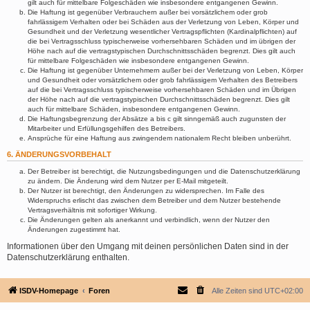
gilt auch für mittelbare Folgeschäden wie insbesondere entgangenen Gewinn.
Die Haftung ist gegenüber Verbrauchern außer bei vorsätzlichem oder grob
fahrlässigem Verhalten oder bei Schäden aus der Verletzung von Leben, Körper und
Gesundheit und der Verletzung wesentlicher Vertragspflichten (Kardinalpflichten) auf
die bei Vertragsschluss typischerweise vorhersehbaren Schäden und im übrigen der
Höhe nach auf die vertragstypischen Durchschnittsschäden begrenzt. Dies gilt auch
für mittelbare Folgeschäden wie insbesondere entgangenen Gewinn.
Die Haftung ist gegenüber Unternehmern außer bei der Verletzung von Leben, Körper
und Gesundheit oder vorsätzlichem oder grob fahrlässigem Verhalten des Betreibers
auf die bei Vertragsschluss typischerweise vorhersehbaren Schäden und im Übrigen
der Höhe nach auf die vertragstypischen Durchschnittsschäden begrenzt. Dies gilt
auch für mittelbare Schäden, insbesondere entgangenen Gewinn.
Die Haftungsbegrenzung der Absätze a bis c gilt sinngemäß auch zugunsten der
Mitarbeiter und Erfüllungsgehilfen des Betreibers.
Ansprüche für eine Haftung aus zwingendem nationalem Recht bleiben unberührt.
6. ÄNDERUNGSVORBEHALT
Der Betreiber ist berechtigt, die Nutzungsbedingungen und die Datenschutzerklärung
zu ändern. Die Änderung wird dem Nutzer per E-Mail mitgeteilt.
Der Nutzer ist berechtigt, den Änderungen zu widersprechen. Im Falle des
Widerspruchs erlischt das zwischen dem Betreiber und dem Nutzer bestehende
Vertragsverhältnis mit sofortiger Wirkung.
Die Änderungen gelten als anerkannt und verbindlich, wenn der Nutzer den
Änderungen zugestimmt hat.
Informationen über den Umgang mit deinen persönlichen Daten sind in der
Datenschutzerklärung enthalten.
ISDV-Homepage
Foren
Alle Zeiten sind
UTC+02:00