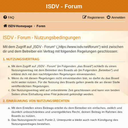
ISDV - Forum
FAQ
Registrieren
Anmelden
ISDV-Homepage
Foren
ISDV - Forum - Nutzungsbedingungen
Mit dem Zugriff auf „ISDV - Forum“ („https://www.isdv.net/forum“) wird zwischen
dir und dem Betreiber ein Vertrag mit folgenden Regelungen geschlossen:
1. NUTZUNGSVERTRAG
Mit dem Zugriff auf „ISDV - Forum“ (im Folgenden „das Board“) schließt du einen
Nutzungsvertrag mit dem Betreiber des Boards ab (im Folgenden „Betreiber“) und
erklärst dich mit den nachfolgenden Regelungen einverstanden.
Wenn du mit diesen Regelungen nicht einverstanden bist, so darfst du das Board
nicht weiter nutzen. Für die Nutzung des Boards gelten jeweils die an dieser Stelle
veröffentlichten Regelungen.
Der Nutzungsvertrag wird auf unbestimmte Zeit geschlossen und kann von beiden
Seiten ohne Einhaltung einer Frist jederzeit gekündigt werden.
2. EINRÄUMUNG VON NUTZUNGSRECHTEN
Mit dem Erstellen eines Beitrags erteilst du dem Betreiber ein einfaches, zeitlich und
räumlich unbeschränktes und unentgeltliches Recht, deinen Beitrag im Rahmen des
Boards zu nutzen.
Das Nutzungsrecht nach Punkt 2, Unterpunkt a bleibt auch nach Kündigung des
Nutzungsvertrages bestehen.