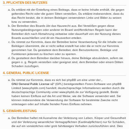
3. PFLICHTEN DES NUTZERS
Du erklärst mit der Erstellung eines Beitrags, dass er keine Inhalte enthält, die gegen
geltendes Recht oder die guten Sitten verstoßen. Du erklärst insbesondere, dass du
das Recht besitzt, die in deinen Beiträgen verwendeten Links und Bilder zu setzen
bzw. zu verwenden.
Der Betreiber des Boards übt das Hausrecht aus. Bei Verstößen gegen diese
Nutzungsbedingungen oder anderer im Board veröffentlichten Regeln kann der
Betreiber dich nach Abmahnung zeitweise oder dauerhaft von der Nutzung dieses
Boards ausschließen und dir ein Hausverbot erteilen.
Du nimmst zur Kenntnis, dass der Betreiber keine Verantwortung für die Inhalte von
Beiträgen übernimmt, die er nicht selbst erstellt hat oder die er nicht zur Kenntnis
genommen hat. Du gestattest dem Betreiber, dein Benutzerkonto, Beiträge und
Funktionen jederzeit zu löschen oder zu sperren.
Du gestattest dem Betreiber darüber hinaus, deine Beiträge abzuändern, sofern sie
gegen o. g. Regeln verstoßen oder geeignet sind, dem Betreiber oder einem Dritten
Schaden zuzufügen.
4. GENERAL PUBLIC LICENSE
Du nimmst zur Kenntnis, dass es sich bei phpBB um eine unter der „
GNU General Public License v2
“ (GPL) bereitgestellten Foren-Software von phpBB
Limited (www.phpbb.com) handelt; deutschsprachige Informationen werden durch die
deutschsprachige Community unter www.phpbb.de zur Verfügung gestellt. Beide
haben keinen Einfluss auf die Art und Weise, wie die Software verwendet wird. Sie
können insbesondere die Verwendung der Software für bestimmte Zwecke nicht
untersagen oder auf Inhalte fremder Foren Einfluss nehmen.
5. GEWÄHRLEISTUNG
Der Betreiber haftet mit Ausnahme der Verletzung von Leben, Körper und Gesundheit
und der Verletzung wesentlicher Vertragspflichten (Kardinalpflichten) nur für Schäden,
die auf ein vorsätzliches oder grob fahrlässiges Verhalten zurückzuführen sind. Dies