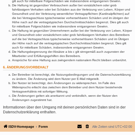
gilt auch für mittelbare Folgeschäden wie insbesondere entgangenen Gewinn.
Die Haftung ist gegenüber Verbrauchern außer bei vorsätzlichem oder grob
fahrlässigem Verhalten oder bei Schäden aus der Verletzung von Leben, Körper und
Gesundheit und der Verletzung wesentlicher Vertragspflichten (Kardinalpflichten) auf
die bei Vertragsschluss typischerweise vorhersehbaren Schäden und im übrigen der
Höhe nach auf die vertragstypischen Durchschnittsschäden begrenzt. Dies gilt auch
für mittelbare Folgeschäden wie insbesondere entgangenen Gewinn.
Die Haftung ist gegenüber Unternehmern außer bei der Verletzung von Leben, Körper
und Gesundheit oder vorsätzlichem oder grob fahrlässigem Verhalten des Betreibers
auf die bei Vertragsschluss typischerweise vorhersehbaren Schäden und im Übrigen
der Höhe nach auf die vertragstypischen Durchschnittsschäden begrenzt. Dies gilt
auch für mittelbare Schäden, insbesondere entgangenen Gewinn.
Die Haftungsbegrenzung der Absätze a bis c gilt sinngemäß auch zugunsten der
Mitarbeiter und Erfüllungsgehilfen des Betreibers.
Ansprüche für eine Haftung aus zwingendem nationalem Recht bleiben unberührt.
6. ÄNDERUNGSVORBEHALT
Der Betreiber ist berechtigt, die Nutzungsbedingungen und die Datenschutzerklärung
zu ändern. Die Änderung wird dem Nutzer per E-Mail mitgeteilt.
Der Nutzer ist berechtigt, den Änderungen zu widersprechen. Im Falle des
Widerspruchs erlischt das zwischen dem Betreiber und dem Nutzer bestehende
Vertragsverhältnis mit sofortiger Wirkung.
Die Änderungen gelten als anerkannt und verbindlich, wenn der Nutzer den
Änderungen zugestimmt hat.
Informationen über den Umgang mit deinen persönlichen Daten sind in der
Datenschutzerklärung enthalten.
ISDV-Homepage
Foren
Alle Zeiten sind
UTC+02:00