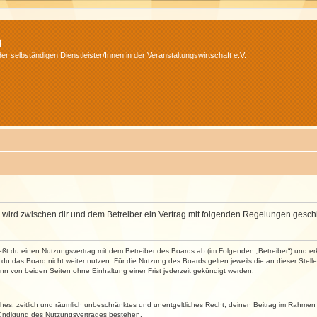
m
r selbständigen Dienstleister/Innen in der Veranstaltungswirtschaft e.V.
m“) wird zwischen dir und dem Betreiber ein Vertrag mit folgenden Regelungen gesch
ließt du einen Nutzungsvertrag mit dem Betreiber des Boards ab (im Folgenden „Betreiber“) und 
du das Board nicht weiter nutzen. Für die Nutzung des Boards gelten jeweils die an dieser Stell
n von beiden Seiten ohne Einhaltung einer Frist jederzeit gekündigt werden.
faches, zeitlich und räumlich unbeschränktes und unentgeltliches Recht, deinen Beitrag im Rahme
Kündigung des Nutzungsvertrages bestehen.