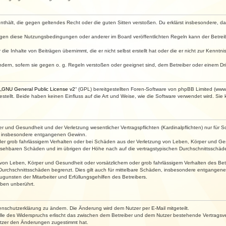
e enthält, die gegen geltendes Recht oder die guten Sitten verstoßen. Du erklärst insbesondere, 
egen diese Nutzungsbedingungen oder anderer im Board veröffentlichten Regeln kann der Betre
die Inhalte von Beiträgen übernimmt, die er nicht selbst erstellt hat oder die er nicht zur Kenn
ndern, sofern sie gegen o. g. Regeln verstoßen oder geeignet sind, dem Betreiber oder einem D
„
GNU General Public License v2
“ (GPL) bereitgestellten Foren-Software von phpBB Limited (ww
ellt. Beide haben keinen Einfluss auf die Art und Weise, wie die Software verwendet wird. Si
 und Gesundheit und der Verletzung wesentlicher Vertragspflichten (Kardinalpflichten) nur für Sc
wie insbesondere entgangenen Gewinn.
der grob fahrlässigem Verhalten oder bei Schäden aus der Verletzung von Leben, Körper und Ges
rhersehbaren Schäden und im übrigen der Höhe nach auf die vertragstypischen Durchschnittsschäde
von Leben, Körper und Gesundheit oder vorsätzlichem oder grob fahrlässigem Verhalten des Betr
Durchschnittsschäden begrenzt. Dies gilt auch für mittelbare Schäden, insbesondere entgangen
gunsten der Mitarbeiter und Erfüllungsgehilfen des Betreibers.
ben unberührt.
enschutzerklärung zu ändern. Die Änderung wird dem Nutzer per E-Mail mitgeteilt.
lle des Widerspruchs erlischt das zwischen dem Betreiber und dem Nutzer bestehende Vertragsverh
utzer den Änderungen zugestimmt hat.