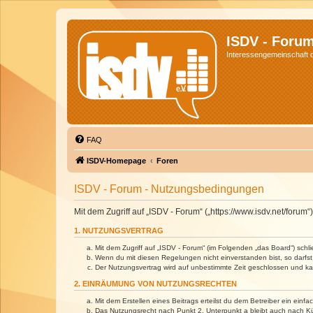
ISDV - Foru
Interessengemeinschaft de
FAQ
ISDV-Homepage
Foren
ISDV - Forum - Nutzungsbedingungen
Mit dem Zugriff auf „ISDV - Forum“ („https://www.isdv.net/foru
1. NUTZUNGSVERTRAG
Mit dem Zugriff auf „ISDV - Forum“ (im Folgenden „das Board“) sch
Wenn du mit diesen Regelungen nicht einverstanden bist, so darfst 
Der Nutzungsvertrag wird auf unbestimmte Zeit geschlossen und kan
2. EINRÄUMUNG VON NUTZUNGSRECHTEN
Mit dem Erstellen eines Beitrags erteilst du dem Betreiber ein ein
Das Nutzungsrecht nach Punkt 2, Unterpunkt a bleibt auch nach 