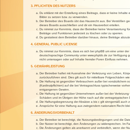
3. PFLICHTEN DES NUTZERS
Du erklärst mit der Erstellung eines Beitrags, dass er keine Inhalt
Bilder zu setzen bzw. zu verwenden.
Der Betreiber des Boards übt das Hausrecht aus. Bei Verstößen g
dieses Boards ausschließen und dir ein Hausverbot erteilen.
Du nimmst zur Kenntnis, dass der Betreiber keine Verantwortung für 
Beiträge und Funktionen jederzeit zu löschen oder zu sperren.
Du gestattest dem Betreiber darüber hinaus, deine Beiträge abzuä
4. GENERAL PUBLIC LICENSE
Du nimmst zur Kenntnis, dass es sich bei phpBB um eine unter der 
deutschsprachige Community unter www.phpbb.de zur Verfügung gest
nicht untersagen oder auf Inhalte fremder Foren Einfluss nehmen.
5. GEWÄHRLEISTUNG
Der Betreiber haftet mit Ausnahme der Verletzung von Leben, Körper
zurückzuführen sind. Dies gilt auch für mittelbare Folgeschäden 
Die Haftung ist gegenüber Verbrauchern außer bei vorsätzlichem o
(Kardinalpflichten) auf die bei Vertragsschluss typischerweise vo
entgangenen Gewinn.
Die Haftung ist gegenüber Unternehmern außer bei der Verletzung 
Schäden und im Übrigen der Höhe nach auf die vertragstypischen 
Die Haftungsbegrenzung der Absätze a bis c gilt sinngemäß auch zu
Ansprüche für eine Haftung aus zwingendem nationalem Recht blei
6. ÄNDERUNGSVORBEHALT
Der Betreiber ist berechtigt, die Nutzungsbedingungen und die Dat
Der Nutzer ist berechtigt, den Änderungen zu widersprechen. Im Fa
Die Änderungen gelten als anerkannt und verbindlich, wenn der N