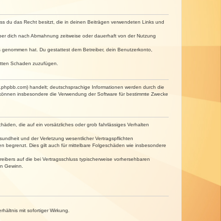
dass du das Recht besitzt, die in deinen Beiträgen verwendeten Links und
iber dich nach Abmahnung zeitweise oder dauerhaft von der Nutzung
tnis genommen hat. Du gestattest dem Betreiber, dein Benutzerkonto,
ritten Schaden zuzufügen.
w.phpbb.com) handelt; deutschsprachige Informationen werden durch die
e können insbesondere die Verwendung der Software für bestimmte Zwecke
häden, die auf ein vorsätzliches oder grob fahrlässiges Verhalten
undheit und der Verletzung wesentlicher Vertragspflichten
n begrenzt. Dies gilt auch für mittelbare Folgeschäden wie insbesondere
eibers auf die bei Vertragsschluss typischerweise vorhersehbaren
en Gewinn.
ältnis mit sofortiger Wirkung.