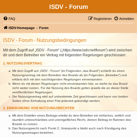
ISDV - Forum
FAQ
Registrieren
Anmelden
ISDV-Homepage
Foren
ISDV - Forum - Nutzungsbedingungen
Mit dem Zugriff auf „ISDV - Forum“ („https://www.isdv.net/forum“) wird zwischen
dir und dem Betreiber ein Vertrag mit folgenden Regelungen geschlossen:
1. NUTZUNGSVERTRAG
Mit dem Zugriff auf „ISDV - Forum“ (im Folgenden „das Board“) schließt du einen
Nutzungsvertrag mit dem Betreiber des Boards ab (im Folgenden „Betreiber“) und
erklärst dich mit den nachfolgenden Regelungen einverstanden.
Wenn du mit diesen Regelungen nicht einverstanden bist, so darfst du das Board
nicht weiter nutzen. Für die Nutzung des Boards gelten jeweils die an dieser Stelle
veröffentlichten Regelungen.
Der Nutzungsvertrag wird auf unbestimmte Zeit geschlossen und kann von beiden
Seiten ohne Einhaltung einer Frist jederzeit gekündigt werden.
2. EINRÄUMUNG VON NUTZUNGSRECHTEN
Mit dem Erstellen eines Beitrags erteilst du dem Betreiber ein einfaches, zeitlich und
räumlich unbeschränktes und unentgeltliches Recht, deinen Beitrag im Rahmen des
Boards zu nutzen.
Das Nutzungsrecht nach Punkt 2, Unterpunkt a bleibt auch nach Kündigung des
Nutzungsvertrages bestehen.