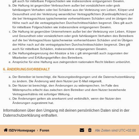
gilt auch für mittelbare Folgeschäden wie insbesondere entgangenen Gewinn.
Die Haftung ist gegenüber Verbrauchern außer bei vorsätzlichem oder grob
fahrlässigem Verhalten oder bei Schäden aus der Verletzung von Leben, Körper und
Gesundheit und der Verletzung wesentlicher Vertragspflichten (Kardinalpflichten) auf
die bei Vertragsschluss typischerweise vorhersehbaren Schäden und im übrigen der
Höhe nach auf die vertragstypischen Durchschnittsschäden begrenzt. Dies gilt auch
für mittelbare Folgeschäden wie insbesondere entgangenen Gewinn.
Die Haftung ist gegenüber Unternehmern außer bei der Verletzung von Leben, Körper
und Gesundheit oder vorsätzlichem oder grob fahrlässigem Verhalten des Betreibers
auf die bei Vertragsschluss typischerweise vorhersehbaren Schäden und im Übrigen
der Höhe nach auf die vertragstypischen Durchschnittsschäden begrenzt. Dies gilt
auch für mittelbare Schäden, insbesondere entgangenen Gewinn.
Die Haftungsbegrenzung der Absätze a bis c gilt sinngemäß auch zugunsten der
Mitarbeiter und Erfüllungsgehilfen des Betreibers.
Ansprüche für eine Haftung aus zwingendem nationalem Recht bleiben unberührt.
6. ÄNDERUNGSVORBEHALT
Der Betreiber ist berechtigt, die Nutzungsbedingungen und die Datenschutzerklärung
zu ändern. Die Änderung wird dem Nutzer per E-Mail mitgeteilt.
Der Nutzer ist berechtigt, den Änderungen zu widersprechen. Im Falle des
Widerspruchs erlischt das zwischen dem Betreiber und dem Nutzer bestehende
Vertragsverhältnis mit sofortiger Wirkung.
Die Änderungen gelten als anerkannt und verbindlich, wenn der Nutzer den
Änderungen zugestimmt hat.
Informationen über den Umgang mit deinen persönlichen Daten sind in der
Datenschutzerklärung enthalten.
ISDV-Homepage
Foren
Alle Zeiten sind
UTC+02:00