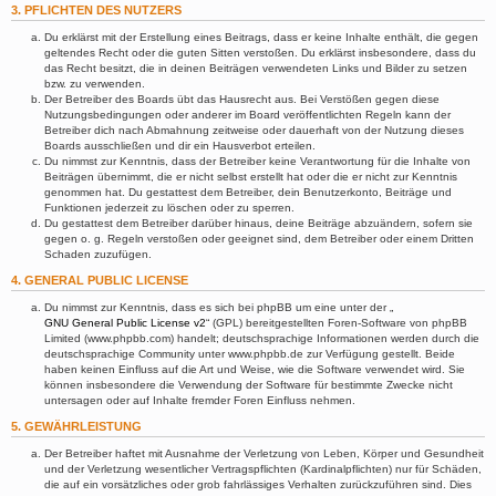
3. PFLICHTEN DES NUTZERS
Du erklärst mit der Erstellung eines Beitrags, dass er keine Inhalte enthält, die gegen
geltendes Recht oder die guten Sitten verstoßen. Du erklärst insbesondere, dass du
das Recht besitzt, die in deinen Beiträgen verwendeten Links und Bilder zu setzen
bzw. zu verwenden.
Der Betreiber des Boards übt das Hausrecht aus. Bei Verstößen gegen diese
Nutzungsbedingungen oder anderer im Board veröffentlichten Regeln kann der
Betreiber dich nach Abmahnung zeitweise oder dauerhaft von der Nutzung dieses
Boards ausschließen und dir ein Hausverbot erteilen.
Du nimmst zur Kenntnis, dass der Betreiber keine Verantwortung für die Inhalte von
Beiträgen übernimmt, die er nicht selbst erstellt hat oder die er nicht zur Kenntnis
genommen hat. Du gestattest dem Betreiber, dein Benutzerkonto, Beiträge und
Funktionen jederzeit zu löschen oder zu sperren.
Du gestattest dem Betreiber darüber hinaus, deine Beiträge abzuändern, sofern sie
gegen o. g. Regeln verstoßen oder geeignet sind, dem Betreiber oder einem Dritten
Schaden zuzufügen.
4. GENERAL PUBLIC LICENSE
Du nimmst zur Kenntnis, dass es sich bei phpBB um eine unter der „
GNU General Public License v2
“ (GPL) bereitgestellten Foren-Software von phpBB
Limited (www.phpbb.com) handelt; deutschsprachige Informationen werden durch die
deutschsprachige Community unter www.phpbb.de zur Verfügung gestellt. Beide
haben keinen Einfluss auf die Art und Weise, wie die Software verwendet wird. Sie
können insbesondere die Verwendung der Software für bestimmte Zwecke nicht
untersagen oder auf Inhalte fremder Foren Einfluss nehmen.
5. GEWÄHRLEISTUNG
Der Betreiber haftet mit Ausnahme der Verletzung von Leben, Körper und Gesundheit
und der Verletzung wesentlicher Vertragspflichten (Kardinalpflichten) nur für Schäden,
die auf ein vorsätzliches oder grob fahrlässiges Verhalten zurückzuführen sind. Dies