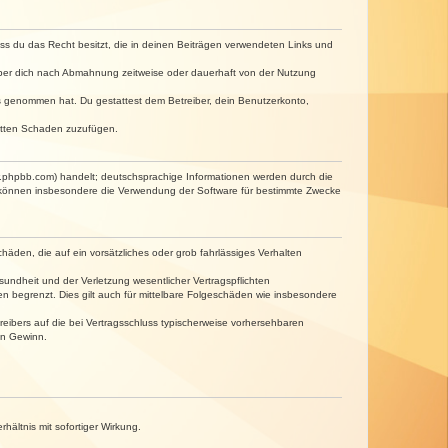
dass du das Recht besitzt, die in deinen Beiträgen verwendeten Links und
iber dich nach Abmahnung zeitweise oder dauerhaft von der Nutzung
tnis genommen hat. Du gestattest dem Betreiber, dein Benutzerkonto,
ritten Schaden zuzufügen.
w.phpbb.com) handelt; deutschsprachige Informationen werden durch die
e können insbesondere die Verwendung der Software für bestimmte Zwecke
häden, die auf ein vorsätzliches oder grob fahrlässiges Verhalten
undheit und der Verletzung wesentlicher Vertragspflichten
n begrenzt. Dies gilt auch für mittelbare Folgeschäden wie insbesondere
eibers auf die bei Vertragsschluss typischerweise vorhersehbaren
en Gewinn.
ältnis mit sofortiger Wirkung.