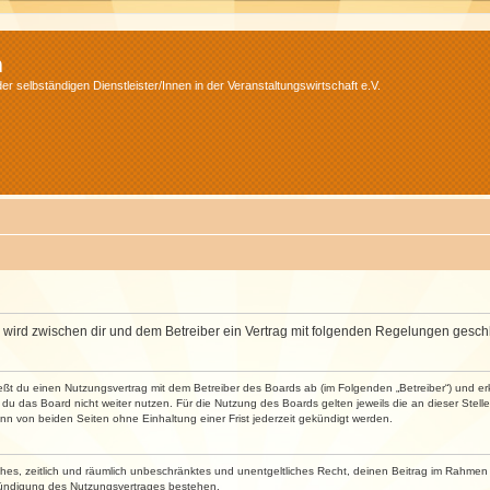
m
r selbständigen Dienstleister/Innen in der Veranstaltungswirtschaft e.V.
m“) wird zwischen dir und dem Betreiber ein Vertrag mit folgenden Regelungen gesch
ließt du einen Nutzungsvertrag mit dem Betreiber des Boards ab (im Folgenden „Betreiber“) und 
du das Board nicht weiter nutzen. Für die Nutzung des Boards gelten jeweils die an dieser Stell
n von beiden Seiten ohne Einhaltung einer Frist jederzeit gekündigt werden.
faches, zeitlich und räumlich unbeschränktes und unentgeltliches Recht, deinen Beitrag im Rahme
Kündigung des Nutzungsvertrages bestehen.