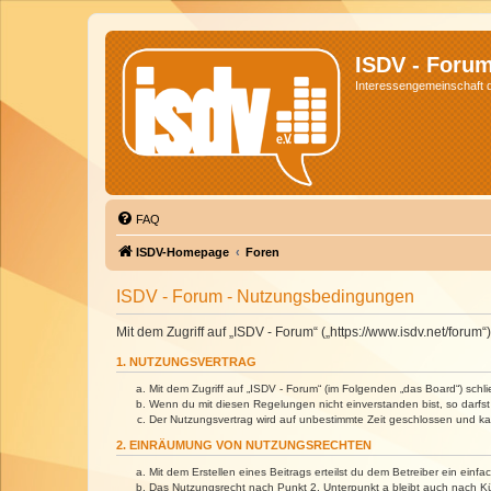
ISDV - Foru
Interessengemeinschaft de
FAQ
ISDV-Homepage
Foren
ISDV - Forum - Nutzungsbedingungen
Mit dem Zugriff auf „ISDV - Forum“ („https://www.isdv.net/foru
1. NUTZUNGSVERTRAG
Mit dem Zugriff auf „ISDV - Forum“ (im Folgenden „das Board“) sch
Wenn du mit diesen Regelungen nicht einverstanden bist, so darfst 
Der Nutzungsvertrag wird auf unbestimmte Zeit geschlossen und kan
2. EINRÄUMUNG VON NUTZUNGSRECHTEN
Mit dem Erstellen eines Beitrags erteilst du dem Betreiber ein ein
Das Nutzungsrecht nach Punkt 2, Unterpunkt a bleibt auch nach 