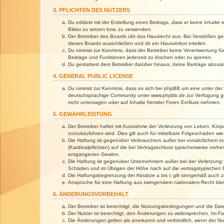
3. PFLICHTEN DES NUTZERS
Du erklärst mit der Erstellung eines Beitrags, dass er keine Inhalt
Bilder zu setzen bzw. zu verwenden.
Der Betreiber des Boards übt das Hausrecht aus. Bei Verstößen g
dieses Boards ausschließen und dir ein Hausverbot erteilen.
Du nimmst zur Kenntnis, dass der Betreiber keine Verantwortung für 
Beiträge und Funktionen jederzeit zu löschen oder zu sperren.
Du gestattest dem Betreiber darüber hinaus, deine Beiträge abzuä
4. GENERAL PUBLIC LICENSE
Du nimmst zur Kenntnis, dass es sich bei phpBB um eine unter der 
deutschsprachige Community unter www.phpbb.de zur Verfügung gest
nicht untersagen oder auf Inhalte fremder Foren Einfluss nehmen.
5. GEWÄHRLEISTUNG
Der Betreiber haftet mit Ausnahme der Verletzung von Leben, Körper
zurückzuführen sind. Dies gilt auch für mittelbare Folgeschäden 
Die Haftung ist gegenüber Verbrauchern außer bei vorsätzlichem o
(Kardinalpflichten) auf die bei Vertragsschluss typischerweise vo
entgangenen Gewinn.
Die Haftung ist gegenüber Unternehmern außer bei der Verletzung 
Schäden und im Übrigen der Höhe nach auf die vertragstypischen 
Die Haftungsbegrenzung der Absätze a bis c gilt sinngemäß auch zu
Ansprüche für eine Haftung aus zwingendem nationalem Recht blei
6. ÄNDERUNGSVORBEHALT
Der Betreiber ist berechtigt, die Nutzungsbedingungen und die Dat
Der Nutzer ist berechtigt, den Änderungen zu widersprechen. Im Fa
Die Änderungen gelten als anerkannt und verbindlich, wenn der N