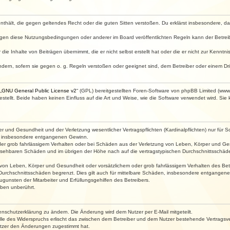
e enthält, die gegen geltendes Recht oder die guten Sitten verstoßen. Du erklärst insbesondere, 
egen diese Nutzungsbedingungen oder anderer im Board veröffentlichten Regeln kann der Betre
die Inhalte von Beiträgen übernimmt, die er nicht selbst erstellt hat oder die er nicht zur Kenn
ndern, sofern sie gegen o. g. Regeln verstoßen oder geeignet sind, dem Betreiber oder einem D
„
GNU General Public License v2
“ (GPL) bereitgestellten Foren-Software von phpBB Limited (ww
ellt. Beide haben keinen Einfluss auf die Art und Weise, wie die Software verwendet wird. Si
 und Gesundheit und der Verletzung wesentlicher Vertragspflichten (Kardinalpflichten) nur für Sc
wie insbesondere entgangenen Gewinn.
der grob fahrlässigem Verhalten oder bei Schäden aus der Verletzung von Leben, Körper und Ges
rhersehbaren Schäden und im übrigen der Höhe nach auf die vertragstypischen Durchschnittsschäde
von Leben, Körper und Gesundheit oder vorsätzlichem oder grob fahrlässigem Verhalten des Betr
Durchschnittsschäden begrenzt. Dies gilt auch für mittelbare Schäden, insbesondere entgangen
gunsten der Mitarbeiter und Erfüllungsgehilfen des Betreibers.
ben unberührt.
enschutzerklärung zu ändern. Die Änderung wird dem Nutzer per E-Mail mitgeteilt.
lle des Widerspruchs erlischt das zwischen dem Betreiber und dem Nutzer bestehende Vertragsverh
utzer den Änderungen zugestimmt hat.