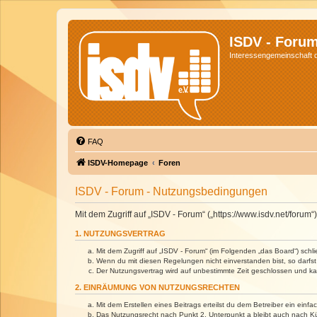
ISDV - Foru
Interessengemeinschaft de
FAQ
ISDV-Homepage
Foren
ISDV - Forum - Nutzungsbedingungen
Mit dem Zugriff auf „ISDV - Forum“ („https://www.isdv.net/foru
1. NUTZUNGSVERTRAG
Mit dem Zugriff auf „ISDV - Forum“ (im Folgenden „das Board“) sch
Wenn du mit diesen Regelungen nicht einverstanden bist, so darfst 
Der Nutzungsvertrag wird auf unbestimmte Zeit geschlossen und kan
2. EINRÄUMUNG VON NUTZUNGSRECHTEN
Mit dem Erstellen eines Beitrags erteilst du dem Betreiber ein ein
Das Nutzungsrecht nach Punkt 2, Unterpunkt a bleibt auch nach 