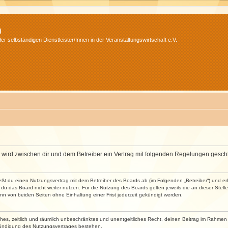
m
r selbständigen Dienstleister/Innen in der Veranstaltungswirtschaft e.V.
m“) wird zwischen dir und dem Betreiber ein Vertrag mit folgenden Regelungen gesch
ließt du einen Nutzungsvertrag mit dem Betreiber des Boards ab (im Folgenden „Betreiber“) und 
du das Board nicht weiter nutzen. Für die Nutzung des Boards gelten jeweils die an dieser Stell
n von beiden Seiten ohne Einhaltung einer Frist jederzeit gekündigt werden.
faches, zeitlich und räumlich unbeschränktes und unentgeltliches Recht, deinen Beitrag im Rahme
Kündigung des Nutzungsvertrages bestehen.