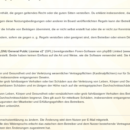
e enthält, die gegen geltendes Recht oder die guten Sitten verstoßen. Du erklärst insbesondere, 
egen diese Nutzungsbedingungen oder anderer im Board veröffentlichten Regeln kann der Betre
die Inhalte von Beiträgen übernimmt, die er nicht selbst erstellt hat oder die er nicht zur Kenn
ndern, sofern sie gegen o. g. Regeln verstoßen oder geeignet sind, dem Betreiber oder einem D
„
GNU General Public License v2
“ (GPL) bereitgestellten Foren-Software von phpBB Limited (ww
ellt. Beide haben keinen Einfluss auf die Art und Weise, wie die Software verwendet wird. Si
 und Gesundheit und der Verletzung wesentlicher Vertragspflichten (Kardinalpflichten) nur für Sc
wie insbesondere entgangenen Gewinn.
der grob fahrlässigem Verhalten oder bei Schäden aus der Verletzung von Leben, Körper und Ges
rhersehbaren Schäden und im übrigen der Höhe nach auf die vertragstypischen Durchschnittsschäde
von Leben, Körper und Gesundheit oder vorsätzlichem oder grob fahrlässigem Verhalten des Betr
Durchschnittsschäden begrenzt. Dies gilt auch für mittelbare Schäden, insbesondere entgangen
gunsten der Mitarbeiter und Erfüllungsgehilfen des Betreibers.
ben unberührt.
enschutzerklärung zu ändern. Die Änderung wird dem Nutzer per E-Mail mitgeteilt.
lle des Widerspruchs erlischt das zwischen dem Betreiber und dem Nutzer bestehende Vertragsverh
utzer den Änderungen zugestimmt hat.