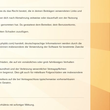
dass du das Recht besitzt, die in deinen Beiträgen verwendeten Links und
iber dich nach Abmahnung zeitweise oder dauerhaft von der Nutzung
tnis genommen hat. Du gestattest dem Betreiber, dein Benutzerkonto,
ritten Schaden zuzufügen.
w.phpbb.com) handelt; deutschsprachige Informationen werden durch die
e können insbesondere die Verwendung der Software für bestimmte Zwecke
häden, die auf ein vorsätzliches oder grob fahrlässiges Verhalten
undheit und der Verletzung wesentlicher Vertragspflichten
n begrenzt. Dies gilt auch für mittelbare Folgeschäden wie insbesondere
eibers auf die bei Vertragsschluss typischerweise vorhersehbaren
en Gewinn.
ältnis mit sofortiger Wirkung.