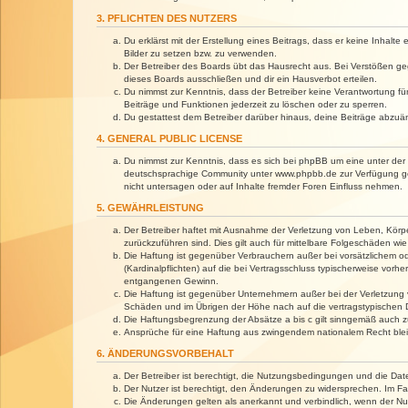
3. PFLICHTEN DES NUTZERS
Du erklärst mit der Erstellung eines Beitrags, dass er keine Inhalt
Bilder zu setzen bzw. zu verwenden.
Der Betreiber des Boards übt das Hausrecht aus. Bei Verstößen g
dieses Boards ausschließen und dir ein Hausverbot erteilen.
Du nimmst zur Kenntnis, dass der Betreiber keine Verantwortung für 
Beiträge und Funktionen jederzeit zu löschen oder zu sperren.
Du gestattest dem Betreiber darüber hinaus, deine Beiträge abzuä
4. GENERAL PUBLIC LICENSE
Du nimmst zur Kenntnis, dass es sich bei phpBB um eine unter der 
deutschsprachige Community unter www.phpbb.de zur Verfügung gest
nicht untersagen oder auf Inhalte fremder Foren Einfluss nehmen.
5. GEWÄHRLEISTUNG
Der Betreiber haftet mit Ausnahme der Verletzung von Leben, Körper
zurückzuführen sind. Dies gilt auch für mittelbare Folgeschäden 
Die Haftung ist gegenüber Verbrauchern außer bei vorsätzlichem o
(Kardinalpflichten) auf die bei Vertragsschluss typischerweise vo
entgangenen Gewinn.
Die Haftung ist gegenüber Unternehmern außer bei der Verletzung 
Schäden und im Übrigen der Höhe nach auf die vertragstypischen 
Die Haftungsbegrenzung der Absätze a bis c gilt sinngemäß auch zu
Ansprüche für eine Haftung aus zwingendem nationalem Recht blei
6. ÄNDERUNGSVORBEHALT
Der Betreiber ist berechtigt, die Nutzungsbedingungen und die Dat
Der Nutzer ist berechtigt, den Änderungen zu widersprechen. Im Fa
Die Änderungen gelten als anerkannt und verbindlich, wenn der N