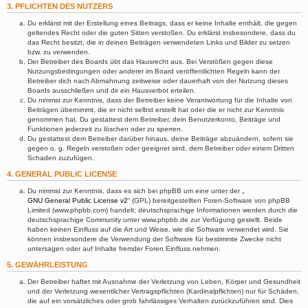
3. PFLICHTEN DES NUTZERS
Du erklärst mit der Erstellung eines Beitrags, dass er keine Inhalte enthält, die gegen
geltendes Recht oder die guten Sitten verstoßen. Du erklärst insbesondere, dass du
das Recht besitzt, die in deinen Beiträgen verwendeten Links und Bilder zu setzen
bzw. zu verwenden.
Der Betreiber des Boards übt das Hausrecht aus. Bei Verstößen gegen diese
Nutzungsbedingungen oder anderer im Board veröffentlichten Regeln kann der
Betreiber dich nach Abmahnung zeitweise oder dauerhaft von der Nutzung dieses
Boards ausschließen und dir ein Hausverbot erteilen.
Du nimmst zur Kenntnis, dass der Betreiber keine Verantwortung für die Inhalte von
Beiträgen übernimmt, die er nicht selbst erstellt hat oder die er nicht zur Kenntnis
genommen hat. Du gestattest dem Betreiber, dein Benutzerkonto, Beiträge und
Funktionen jederzeit zu löschen oder zu sperren.
Du gestattest dem Betreiber darüber hinaus, deine Beiträge abzuändern, sofern sie
gegen o. g. Regeln verstoßen oder geeignet sind, dem Betreiber oder einem Dritten
Schaden zuzufügen.
4. GENERAL PUBLIC LICENSE
Du nimmst zur Kenntnis, dass es sich bei phpBB um eine unter der „
GNU General Public License v2
“ (GPL) bereitgestellten Foren-Software von phpBB
Limited (www.phpbb.com) handelt; deutschsprachige Informationen werden durch die
deutschsprachige Community unter www.phpbb.de zur Verfügung gestellt. Beide
haben keinen Einfluss auf die Art und Weise, wie die Software verwendet wird. Sie
können insbesondere die Verwendung der Software für bestimmte Zwecke nicht
untersagen oder auf Inhalte fremder Foren Einfluss nehmen.
5. GEWÄHRLEISTUNG
Der Betreiber haftet mit Ausnahme der Verletzung von Leben, Körper und Gesundheit
und der Verletzung wesentlicher Vertragspflichten (Kardinalpflichten) nur für Schäden,
die auf ein vorsätzliches oder grob fahrlässiges Verhalten zurückzuführen sind. Dies