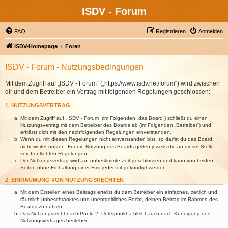
ISDV - Forum
FAQ
Registrieren
Anmelden
ISDV-Homepage
Foren
ISDV - Forum - Nutzungsbedingungen
Mit dem Zugriff auf „ISDV - Forum“ („https://www.isdv.net/forum“) wird zwischen
dir und dem Betreiber ein Vertrag mit folgenden Regelungen geschlossen:
1. NUTZUNGSVERTRAG
Mit dem Zugriff auf „ISDV - Forum“ (im Folgenden „das Board“) schließt du einen
Nutzungsvertrag mit dem Betreiber des Boards ab (im Folgenden „Betreiber“) und
erklärst dich mit den nachfolgenden Regelungen einverstanden.
Wenn du mit diesen Regelungen nicht einverstanden bist, so darfst du das Board
nicht weiter nutzen. Für die Nutzung des Boards gelten jeweils die an dieser Stelle
veröffentlichten Regelungen.
Der Nutzungsvertrag wird auf unbestimmte Zeit geschlossen und kann von beiden
Seiten ohne Einhaltung einer Frist jederzeit gekündigt werden.
2. EINRÄUMUNG VON NUTZUNGSRECHTEN
Mit dem Erstellen eines Beitrags erteilst du dem Betreiber ein einfaches, zeitlich und
räumlich unbeschränktes und unentgeltliches Recht, deinen Beitrag im Rahmen des
Boards zu nutzen.
Das Nutzungsrecht nach Punkt 2, Unterpunkt a bleibt auch nach Kündigung des
Nutzungsvertrages bestehen.