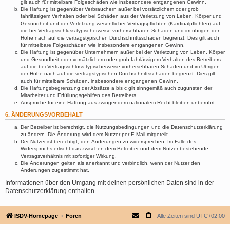
gilt auch für mittelbare Folgeschäden wie insbesondere entgangenen Gewinn.
Die Haftung ist gegenüber Verbrauchern außer bei vorsätzlichem oder grob
fahrlässigem Verhalten oder bei Schäden aus der Verletzung von Leben, Körper und
Gesundheit und der Verletzung wesentlicher Vertragspflichten (Kardinalpflichten) auf
die bei Vertragsschluss typischerweise vorhersehbaren Schäden und im übrigen der
Höhe nach auf die vertragstypischen Durchschnittsschäden begrenzt. Dies gilt auch
für mittelbare Folgeschäden wie insbesondere entgangenen Gewinn.
Die Haftung ist gegenüber Unternehmern außer bei der Verletzung von Leben, Körper
und Gesundheit oder vorsätzlichem oder grob fahrlässigem Verhalten des Betreibers
auf die bei Vertragsschluss typischerweise vorhersehbaren Schäden und im Übrigen
der Höhe nach auf die vertragstypischen Durchschnittsschäden begrenzt. Dies gilt
auch für mittelbare Schäden, insbesondere entgangenen Gewinn.
Die Haftungsbegrenzung der Absätze a bis c gilt sinngemäß auch zugunsten der
Mitarbeiter und Erfüllungsgehilfen des Betreibers.
Ansprüche für eine Haftung aus zwingendem nationalem Recht bleiben unberührt.
6. ÄNDERUNGSVORBEHALT
Der Betreiber ist berechtigt, die Nutzungsbedingungen und die Datenschutzerklärung
zu ändern. Die Änderung wird dem Nutzer per E-Mail mitgeteilt.
Der Nutzer ist berechtigt, den Änderungen zu widersprechen. Im Falle des
Widerspruchs erlischt das zwischen dem Betreiber und dem Nutzer bestehende
Vertragsverhältnis mit sofortiger Wirkung.
Die Änderungen gelten als anerkannt und verbindlich, wenn der Nutzer den
Änderungen zugestimmt hat.
Informationen über den Umgang mit deinen persönlichen Daten sind in der
Datenschutzerklärung enthalten.
ISDV-Homepage
Foren
Alle Zeiten sind
UTC+02:00