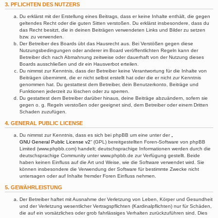
3. PFLICHTEN DES NUTZERS
Du erklärst mit der Erstellung eines Beitrags, dass er keine Inhalte enthält, die gegen
geltendes Recht oder die guten Sitten verstoßen. Du erklärst insbesondere, dass du
das Recht besitzt, die in deinen Beiträgen verwendeten Links und Bilder zu setzen
bzw. zu verwenden.
Der Betreiber des Boards übt das Hausrecht aus. Bei Verstößen gegen diese
Nutzungsbedingungen oder anderer im Board veröffentlichten Regeln kann der
Betreiber dich nach Abmahnung zeitweise oder dauerhaft von der Nutzung dieses
Boards ausschließen und dir ein Hausverbot erteilen.
Du nimmst zur Kenntnis, dass der Betreiber keine Verantwortung für die Inhalte von
Beiträgen übernimmt, die er nicht selbst erstellt hat oder die er nicht zur Kenntnis
genommen hat. Du gestattest dem Betreiber, dein Benutzerkonto, Beiträge und
Funktionen jederzeit zu löschen oder zu sperren.
Du gestattest dem Betreiber darüber hinaus, deine Beiträge abzuändern, sofern sie
gegen o. g. Regeln verstoßen oder geeignet sind, dem Betreiber oder einem Dritten
Schaden zuzufügen.
4. GENERAL PUBLIC LICENSE
Du nimmst zur Kenntnis, dass es sich bei phpBB um eine unter der „
GNU General Public License v2
“ (GPL) bereitgestellten Foren-Software von phpBB
Limited (www.phpbb.com) handelt; deutschsprachige Informationen werden durch die
deutschsprachige Community unter www.phpbb.de zur Verfügung gestellt. Beide
haben keinen Einfluss auf die Art und Weise, wie die Software verwendet wird. Sie
können insbesondere die Verwendung der Software für bestimmte Zwecke nicht
untersagen oder auf Inhalte fremder Foren Einfluss nehmen.
5. GEWÄHRLEISTUNG
Der Betreiber haftet mit Ausnahme der Verletzung von Leben, Körper und Gesundheit
und der Verletzung wesentlicher Vertragspflichten (Kardinalpflichten) nur für Schäden,
die auf ein vorsätzliches oder grob fahrlässiges Verhalten zurückzuführen sind. Dies