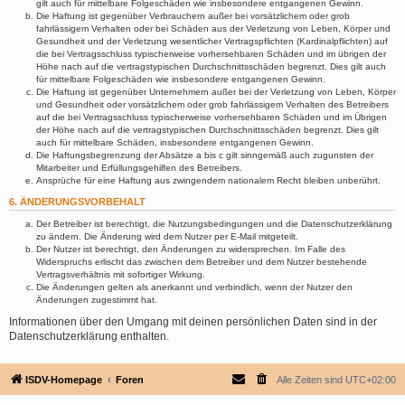
gilt auch für mittelbare Folgeschäden wie insbesondere entgangenen Gewinn.
Die Haftung ist gegenüber Verbrauchern außer bei vorsätzlichem oder grob
fahrlässigem Verhalten oder bei Schäden aus der Verletzung von Leben, Körper und
Gesundheit und der Verletzung wesentlicher Vertragspflichten (Kardinalpflichten) auf
die bei Vertragsschluss typischerweise vorhersehbaren Schäden und im übrigen der
Höhe nach auf die vertragstypischen Durchschnittsschäden begrenzt. Dies gilt auch
für mittelbare Folgeschäden wie insbesondere entgangenen Gewinn.
Die Haftung ist gegenüber Unternehmern außer bei der Verletzung von Leben, Körper
und Gesundheit oder vorsätzlichem oder grob fahrlässigem Verhalten des Betreibers
auf die bei Vertragsschluss typischerweise vorhersehbaren Schäden und im Übrigen
der Höhe nach auf die vertragstypischen Durchschnittsschäden begrenzt. Dies gilt
auch für mittelbare Schäden, insbesondere entgangenen Gewinn.
Die Haftungsbegrenzung der Absätze a bis c gilt sinngemäß auch zugunsten der
Mitarbeiter und Erfüllungsgehilfen des Betreibers.
Ansprüche für eine Haftung aus zwingendem nationalem Recht bleiben unberührt.
6. ÄNDERUNGSVORBEHALT
Der Betreiber ist berechtigt, die Nutzungsbedingungen und die Datenschutzerklärung
zu ändern. Die Änderung wird dem Nutzer per E-Mail mitgeteilt.
Der Nutzer ist berechtigt, den Änderungen zu widersprechen. Im Falle des
Widerspruchs erlischt das zwischen dem Betreiber und dem Nutzer bestehende
Vertragsverhältnis mit sofortiger Wirkung.
Die Änderungen gelten als anerkannt und verbindlich, wenn der Nutzer den
Änderungen zugestimmt hat.
Informationen über den Umgang mit deinen persönlichen Daten sind in der
Datenschutzerklärung enthalten.
ISDV-Homepage
Foren
Alle Zeiten sind
UTC+02:00