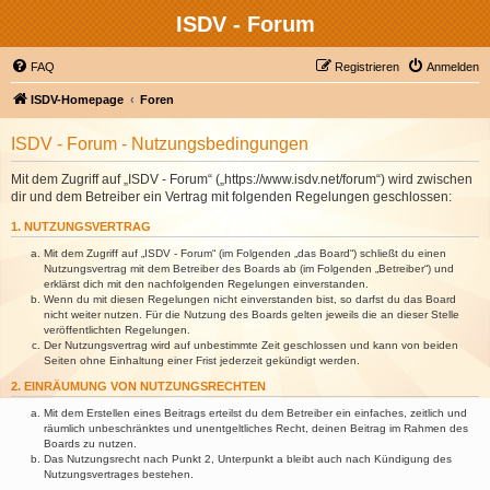
ISDV - Forum
FAQ
Registrieren
Anmelden
ISDV-Homepage
Foren
ISDV - Forum - Nutzungsbedingungen
Mit dem Zugriff auf „ISDV - Forum“ („https://www.isdv.net/forum“) wird zwischen
dir und dem Betreiber ein Vertrag mit folgenden Regelungen geschlossen:
1. NUTZUNGSVERTRAG
Mit dem Zugriff auf „ISDV - Forum“ (im Folgenden „das Board“) schließt du einen
Nutzungsvertrag mit dem Betreiber des Boards ab (im Folgenden „Betreiber“) und
erklärst dich mit den nachfolgenden Regelungen einverstanden.
Wenn du mit diesen Regelungen nicht einverstanden bist, so darfst du das Board
nicht weiter nutzen. Für die Nutzung des Boards gelten jeweils die an dieser Stelle
veröffentlichten Regelungen.
Der Nutzungsvertrag wird auf unbestimmte Zeit geschlossen und kann von beiden
Seiten ohne Einhaltung einer Frist jederzeit gekündigt werden.
2. EINRÄUMUNG VON NUTZUNGSRECHTEN
Mit dem Erstellen eines Beitrags erteilst du dem Betreiber ein einfaches, zeitlich und
räumlich unbeschränktes und unentgeltliches Recht, deinen Beitrag im Rahmen des
Boards zu nutzen.
Das Nutzungsrecht nach Punkt 2, Unterpunkt a bleibt auch nach Kündigung des
Nutzungsvertrages bestehen.