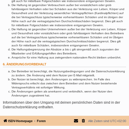
gilt auch für mittelbare Folgeschäden wie insbesondere entgangenen Gewinn.
Die Haftung ist gegenüber Verbrauchern außer bei vorsätzlichem oder grob
fahrlässigem Verhalten oder bei Schäden aus der Verletzung von Leben, Körper und
Gesundheit und der Verletzung wesentlicher Vertragspflichten (Kardinalpflichten) auf
die bei Vertragsschluss typischerweise vorhersehbaren Schäden und im übrigen der
Höhe nach auf die vertragstypischen Durchschnittsschäden begrenzt. Dies gilt auch
für mittelbare Folgeschäden wie insbesondere entgangenen Gewinn.
Die Haftung ist gegenüber Unternehmern außer bei der Verletzung von Leben, Körper
und Gesundheit oder vorsätzlichem oder grob fahrlässigem Verhalten des Betreibers
auf die bei Vertragsschluss typischerweise vorhersehbaren Schäden und im Übrigen
der Höhe nach auf die vertragstypischen Durchschnittsschäden begrenzt. Dies gilt
auch für mittelbare Schäden, insbesondere entgangenen Gewinn.
Die Haftungsbegrenzung der Absätze a bis c gilt sinngemäß auch zugunsten der
Mitarbeiter und Erfüllungsgehilfen des Betreibers.
Ansprüche für eine Haftung aus zwingendem nationalem Recht bleiben unberührt.
6. ÄNDERUNGSVORBEHALT
Der Betreiber ist berechtigt, die Nutzungsbedingungen und die Datenschutzerklärung
zu ändern. Die Änderung wird dem Nutzer per E-Mail mitgeteilt.
Der Nutzer ist berechtigt, den Änderungen zu widersprechen. Im Falle des
Widerspruchs erlischt das zwischen dem Betreiber und dem Nutzer bestehende
Vertragsverhältnis mit sofortiger Wirkung.
Die Änderungen gelten als anerkannt und verbindlich, wenn der Nutzer den
Änderungen zugestimmt hat.
Informationen über den Umgang mit deinen persönlichen Daten sind in der
Datenschutzerklärung enthalten.
ISDV-Homepage
Foren
Alle Zeiten sind
UTC+02:00