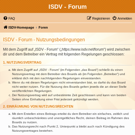
ISDV - Forum
FAQ
Registrieren
Anmelden
ISDV-Homepage
Foren
ISDV - Forum - Nutzungsbedingungen
Mit dem Zugriff auf „ISDV - Forum“ („https://www.isdv.net/forum“) wird zwischen
dir und dem Betreiber ein Vertrag mit folgenden Regelungen geschlossen:
1. NUTZUNGSVERTRAG
Mit dem Zugriff auf „ISDV - Forum“ (im Folgenden „das Board“) schließt du einen
Nutzungsvertrag mit dem Betreiber des Boards ab (im Folgenden „Betreiber“) und
erklärst dich mit den nachfolgenden Regelungen einverstanden.
Wenn du mit diesen Regelungen nicht einverstanden bist, so darfst du das Board
nicht weiter nutzen. Für die Nutzung des Boards gelten jeweils die an dieser Stelle
veröffentlichten Regelungen.
Der Nutzungsvertrag wird auf unbestimmte Zeit geschlossen und kann von beiden
Seiten ohne Einhaltung einer Frist jederzeit gekündigt werden.
2. EINRÄUMUNG VON NUTZUNGSRECHTEN
Mit dem Erstellen eines Beitrags erteilst du dem Betreiber ein einfaches, zeitlich und
räumlich unbeschränktes und unentgeltliches Recht, deinen Beitrag im Rahmen des
Boards zu nutzen.
Das Nutzungsrecht nach Punkt 2, Unterpunkt a bleibt auch nach Kündigung des
Nutzungsvertrages bestehen.