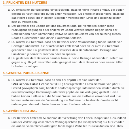
3. PFLICHTEN DES NUTZERS
Du erklärst mit der Erstellung eines Beitrags, dass er keine Inhalte enthält, die gegen
geltendes Recht oder die guten Sitten verstoßen. Du erklärst insbesondere, dass du
das Recht besitzt, die in deinen Beiträgen verwendeten Links und Bilder zu setzen
bzw. zu verwenden.
Der Betreiber des Boards übt das Hausrecht aus. Bei Verstößen gegen diese
Nutzungsbedingungen oder anderer im Board veröffentlichten Regeln kann der
Betreiber dich nach Abmahnung zeitweise oder dauerhaft von der Nutzung dieses
Boards ausschließen und dir ein Hausverbot erteilen.
Du nimmst zur Kenntnis, dass der Betreiber keine Verantwortung für die Inhalte von
Beiträgen übernimmt, die er nicht selbst erstellt hat oder die er nicht zur Kenntnis
genommen hat. Du gestattest dem Betreiber, dein Benutzerkonto, Beiträge und
Funktionen jederzeit zu löschen oder zu sperren.
Du gestattest dem Betreiber darüber hinaus, deine Beiträge abzuändern, sofern sie
gegen o. g. Regeln verstoßen oder geeignet sind, dem Betreiber oder einem Dritten
Schaden zuzufügen.
4. GENERAL PUBLIC LICENSE
Du nimmst zur Kenntnis, dass es sich bei phpBB um eine unter der „
GNU General Public License v2
“ (GPL) bereitgestellten Foren-Software von phpBB
Limited (www.phpbb.com) handelt; deutschsprachige Informationen werden durch die
deutschsprachige Community unter www.phpbb.de zur Verfügung gestellt. Beide
haben keinen Einfluss auf die Art und Weise, wie die Software verwendet wird. Sie
können insbesondere die Verwendung der Software für bestimmte Zwecke nicht
untersagen oder auf Inhalte fremder Foren Einfluss nehmen.
5. GEWÄHRLEISTUNG
Der Betreiber haftet mit Ausnahme der Verletzung von Leben, Körper und Gesundheit
und der Verletzung wesentlicher Vertragspflichten (Kardinalpflichten) nur für Schäden,
die auf ein vorsätzliches oder grob fahrlässiges Verhalten zurückzuführen sind. Dies