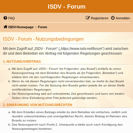
ISDV - Forum
FAQ
Registrieren
Anmelden
ISDV-Homepage
Foren
ISDV - Forum - Nutzungsbedingungen
Mit dem Zugriff auf „ISDV - Forum“ („https://www.isdv.net/forum“) wird zwischen
dir und dem Betreiber ein Vertrag mit folgenden Regelungen geschlossen:
1. NUTZUNGSVERTRAG
Mit dem Zugriff auf „ISDV - Forum“ (im Folgenden „das Board“) schließt du einen
Nutzungsvertrag mit dem Betreiber des Boards ab (im Folgenden „Betreiber“) und
erklärst dich mit den nachfolgenden Regelungen einverstanden.
Wenn du mit diesen Regelungen nicht einverstanden bist, so darfst du das Board
nicht weiter nutzen. Für die Nutzung des Boards gelten jeweils die an dieser Stelle
veröffentlichten Regelungen.
Der Nutzungsvertrag wird auf unbestimmte Zeit geschlossen und kann von beiden
Seiten ohne Einhaltung einer Frist jederzeit gekündigt werden.
2. EINRÄUMUNG VON NUTZUNGSRECHTEN
Mit dem Erstellen eines Beitrags erteilst du dem Betreiber ein einfaches, zeitlich und
räumlich unbeschränktes und unentgeltliches Recht, deinen Beitrag im Rahmen des
Boards zu nutzen.
Das Nutzungsrecht nach Punkt 2, Unterpunkt a bleibt auch nach Kündigung des
Nutzungsvertrages bestehen.