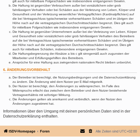
gilt auch für mittelbare Folgeschäden wie insbesondere entgangenen Gewinn.
Die Haftung ist gegenüber Verbrauchern außer bei vorsätzlichem oder grob
fahrlässigem Verhalten oder bei Schäden aus der Verletzung von Leben, Körper und
Gesundheit und der Verletzung wesentlicher Vertragspflichten (Kardinalpflichten) auf
die bei Vertragsschluss typischerweise vorhersehbaren Schäden und im übrigen der
Höhe nach auf die vertragstypischen Durchschnittsschäden begrenzt. Dies gilt auch
für mittelbare Folgeschäden wie insbesondere entgangenen Gewinn.
Die Haftung ist gegenüber Unternehmern außer bei der Verletzung von Leben, Körper
und Gesundheit oder vorsätzlichem oder grob fahrlässigem Verhalten des Betreibers
auf die bei Vertragsschluss typischerweise vorhersehbaren Schäden und im Übrigen
der Höhe nach auf die vertragstypischen Durchschnittsschäden begrenzt. Dies gilt
auch für mittelbare Schäden, insbesondere entgangenen Gewinn.
Die Haftungsbegrenzung der Absätze a bis c gilt sinngemäß auch zugunsten der
Mitarbeiter und Erfüllungsgehilfen des Betreibers.
Ansprüche für eine Haftung aus zwingendem nationalem Recht bleiben unberührt.
6. ÄNDERUNGSVORBEHALT
Der Betreiber ist berechtigt, die Nutzungsbedingungen und die Datenschutzerklärung
zu ändern. Die Änderung wird dem Nutzer per E-Mail mitgeteilt.
Der Nutzer ist berechtigt, den Änderungen zu widersprechen. Im Falle des
Widerspruchs erlischt das zwischen dem Betreiber und dem Nutzer bestehende
Vertragsverhältnis mit sofortiger Wirkung.
Die Änderungen gelten als anerkannt und verbindlich, wenn der Nutzer den
Änderungen zugestimmt hat.
Informationen über den Umgang mit deinen persönlichen Daten sind in der
Datenschutzerklärung enthalten.
ISDV-Homepage
Foren
Alle Zeiten sind
UTC+02:00