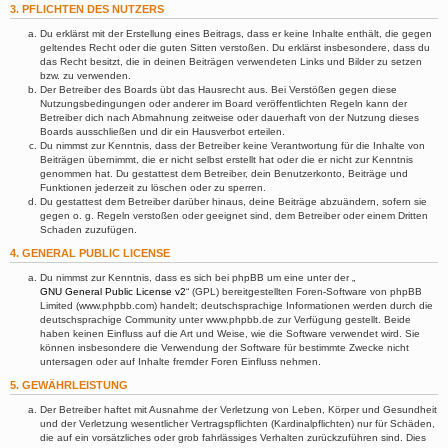
3. PFLICHTEN DES NUTZERS
Du erklärst mit der Erstellung eines Beitrags, dass er keine Inhalte enthält, die gegen
geltendes Recht oder die guten Sitten verstoßen. Du erklärst insbesondere, dass du
das Recht besitzt, die in deinen Beiträgen verwendeten Links und Bilder zu setzen
bzw. zu verwenden.
Der Betreiber des Boards übt das Hausrecht aus. Bei Verstößen gegen diese
Nutzungsbedingungen oder anderer im Board veröffentlichten Regeln kann der
Betreiber dich nach Abmahnung zeitweise oder dauerhaft von der Nutzung dieses
Boards ausschließen und dir ein Hausverbot erteilen.
Du nimmst zur Kenntnis, dass der Betreiber keine Verantwortung für die Inhalte von
Beiträgen übernimmt, die er nicht selbst erstellt hat oder die er nicht zur Kenntnis
genommen hat. Du gestattest dem Betreiber, dein Benutzerkonto, Beiträge und
Funktionen jederzeit zu löschen oder zu sperren.
Du gestattest dem Betreiber darüber hinaus, deine Beiträge abzuändern, sofern sie
gegen o. g. Regeln verstoßen oder geeignet sind, dem Betreiber oder einem Dritten
Schaden zuzufügen.
4. GENERAL PUBLIC LICENSE
Du nimmst zur Kenntnis, dass es sich bei phpBB um eine unter der „
GNU General Public License v2
“ (GPL) bereitgestellten Foren-Software von phpBB
Limited (www.phpbb.com) handelt; deutschsprachige Informationen werden durch die
deutschsprachige Community unter www.phpbb.de zur Verfügung gestellt. Beide
haben keinen Einfluss auf die Art und Weise, wie die Software verwendet wird. Sie
können insbesondere die Verwendung der Software für bestimmte Zwecke nicht
untersagen oder auf Inhalte fremder Foren Einfluss nehmen.
5. GEWÄHRLEISTUNG
Der Betreiber haftet mit Ausnahme der Verletzung von Leben, Körper und Gesundheit
und der Verletzung wesentlicher Vertragspflichten (Kardinalpflichten) nur für Schäden,
die auf ein vorsätzliches oder grob fahrlässiges Verhalten zurückzuführen sind. Dies