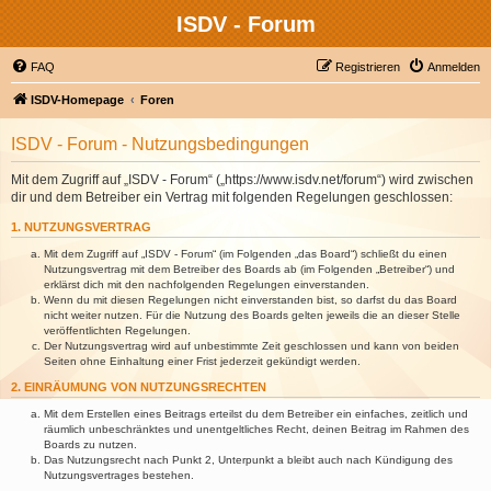
ISDV - Forum
FAQ
Registrieren
Anmelden
ISDV-Homepage
Foren
ISDV - Forum - Nutzungsbedingungen
Mit dem Zugriff auf „ISDV - Forum“ („https://www.isdv.net/forum“) wird zwischen
dir und dem Betreiber ein Vertrag mit folgenden Regelungen geschlossen:
1. NUTZUNGSVERTRAG
Mit dem Zugriff auf „ISDV - Forum“ (im Folgenden „das Board“) schließt du einen
Nutzungsvertrag mit dem Betreiber des Boards ab (im Folgenden „Betreiber“) und
erklärst dich mit den nachfolgenden Regelungen einverstanden.
Wenn du mit diesen Regelungen nicht einverstanden bist, so darfst du das Board
nicht weiter nutzen. Für die Nutzung des Boards gelten jeweils die an dieser Stelle
veröffentlichten Regelungen.
Der Nutzungsvertrag wird auf unbestimmte Zeit geschlossen und kann von beiden
Seiten ohne Einhaltung einer Frist jederzeit gekündigt werden.
2. EINRÄUMUNG VON NUTZUNGSRECHTEN
Mit dem Erstellen eines Beitrags erteilst du dem Betreiber ein einfaches, zeitlich und
räumlich unbeschränktes und unentgeltliches Recht, deinen Beitrag im Rahmen des
Boards zu nutzen.
Das Nutzungsrecht nach Punkt 2, Unterpunkt a bleibt auch nach Kündigung des
Nutzungsvertrages bestehen.