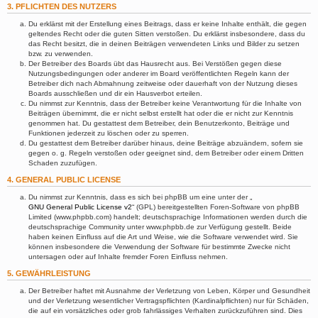
3. PFLICHTEN DES NUTZERS
Du erklärst mit der Erstellung eines Beitrags, dass er keine Inhalte enthält, die gegen
geltendes Recht oder die guten Sitten verstoßen. Du erklärst insbesondere, dass du
das Recht besitzt, die in deinen Beiträgen verwendeten Links und Bilder zu setzen
bzw. zu verwenden.
Der Betreiber des Boards übt das Hausrecht aus. Bei Verstößen gegen diese
Nutzungsbedingungen oder anderer im Board veröffentlichten Regeln kann der
Betreiber dich nach Abmahnung zeitweise oder dauerhaft von der Nutzung dieses
Boards ausschließen und dir ein Hausverbot erteilen.
Du nimmst zur Kenntnis, dass der Betreiber keine Verantwortung für die Inhalte von
Beiträgen übernimmt, die er nicht selbst erstellt hat oder die er nicht zur Kenntnis
genommen hat. Du gestattest dem Betreiber, dein Benutzerkonto, Beiträge und
Funktionen jederzeit zu löschen oder zu sperren.
Du gestattest dem Betreiber darüber hinaus, deine Beiträge abzuändern, sofern sie
gegen o. g. Regeln verstoßen oder geeignet sind, dem Betreiber oder einem Dritten
Schaden zuzufügen.
4. GENERAL PUBLIC LICENSE
Du nimmst zur Kenntnis, dass es sich bei phpBB um eine unter der „
GNU General Public License v2
“ (GPL) bereitgestellten Foren-Software von phpBB
Limited (www.phpbb.com) handelt; deutschsprachige Informationen werden durch die
deutschsprachige Community unter www.phpbb.de zur Verfügung gestellt. Beide
haben keinen Einfluss auf die Art und Weise, wie die Software verwendet wird. Sie
können insbesondere die Verwendung der Software für bestimmte Zwecke nicht
untersagen oder auf Inhalte fremder Foren Einfluss nehmen.
5. GEWÄHRLEISTUNG
Der Betreiber haftet mit Ausnahme der Verletzung von Leben, Körper und Gesundheit
und der Verletzung wesentlicher Vertragspflichten (Kardinalpflichten) nur für Schäden,
die auf ein vorsätzliches oder grob fahrlässiges Verhalten zurückzuführen sind. Dies