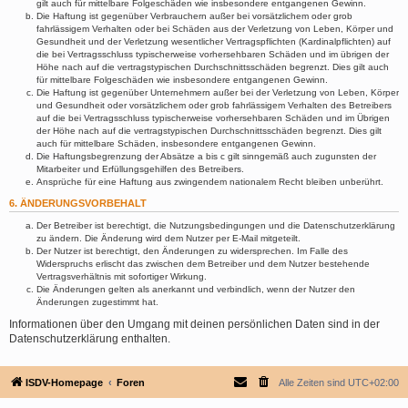
gilt auch für mittelbare Folgeschäden wie insbesondere entgangenen Gewinn.
Die Haftung ist gegenüber Verbrauchern außer bei vorsätzlichem oder grob
fahrlässigem Verhalten oder bei Schäden aus der Verletzung von Leben, Körper und
Gesundheit und der Verletzung wesentlicher Vertragspflichten (Kardinalpflichten) auf
die bei Vertragsschluss typischerweise vorhersehbaren Schäden und im übrigen der
Höhe nach auf die vertragstypischen Durchschnittsschäden begrenzt. Dies gilt auch
für mittelbare Folgeschäden wie insbesondere entgangenen Gewinn.
Die Haftung ist gegenüber Unternehmern außer bei der Verletzung von Leben, Körper
und Gesundheit oder vorsätzlichem oder grob fahrlässigem Verhalten des Betreibers
auf die bei Vertragsschluss typischerweise vorhersehbaren Schäden und im Übrigen
der Höhe nach auf die vertragstypischen Durchschnittsschäden begrenzt. Dies gilt
auch für mittelbare Schäden, insbesondere entgangenen Gewinn.
Die Haftungsbegrenzung der Absätze a bis c gilt sinngemäß auch zugunsten der
Mitarbeiter und Erfüllungsgehilfen des Betreibers.
Ansprüche für eine Haftung aus zwingendem nationalem Recht bleiben unberührt.
6. ÄNDERUNGSVORBEHALT
Der Betreiber ist berechtigt, die Nutzungsbedingungen und die Datenschutzerklärung
zu ändern. Die Änderung wird dem Nutzer per E-Mail mitgeteilt.
Der Nutzer ist berechtigt, den Änderungen zu widersprechen. Im Falle des
Widerspruchs erlischt das zwischen dem Betreiber und dem Nutzer bestehende
Vertragsverhältnis mit sofortiger Wirkung.
Die Änderungen gelten als anerkannt und verbindlich, wenn der Nutzer den
Änderungen zugestimmt hat.
Informationen über den Umgang mit deinen persönlichen Daten sind in der
Datenschutzerklärung enthalten.
ISDV-Homepage
Foren
Alle Zeiten sind
UTC+02:00