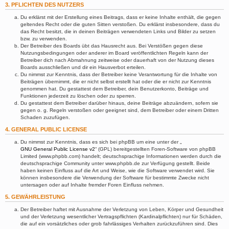
3. PFLICHTEN DES NUTZERS
Du erklärst mit der Erstellung eines Beitrags, dass er keine Inhalte enthält, die gegen
geltendes Recht oder die guten Sitten verstoßen. Du erklärst insbesondere, dass du
das Recht besitzt, die in deinen Beiträgen verwendeten Links und Bilder zu setzen
bzw. zu verwenden.
Der Betreiber des Boards übt das Hausrecht aus. Bei Verstößen gegen diese
Nutzungsbedingungen oder anderer im Board veröffentlichten Regeln kann der
Betreiber dich nach Abmahnung zeitweise oder dauerhaft von der Nutzung dieses
Boards ausschließen und dir ein Hausverbot erteilen.
Du nimmst zur Kenntnis, dass der Betreiber keine Verantwortung für die Inhalte von
Beiträgen übernimmt, die er nicht selbst erstellt hat oder die er nicht zur Kenntnis
genommen hat. Du gestattest dem Betreiber, dein Benutzerkonto, Beiträge und
Funktionen jederzeit zu löschen oder zu sperren.
Du gestattest dem Betreiber darüber hinaus, deine Beiträge abzuändern, sofern sie
gegen o. g. Regeln verstoßen oder geeignet sind, dem Betreiber oder einem Dritten
Schaden zuzufügen.
4. GENERAL PUBLIC LICENSE
Du nimmst zur Kenntnis, dass es sich bei phpBB um eine unter der „
GNU General Public License v2
“ (GPL) bereitgestellten Foren-Software von phpBB
Limited (www.phpbb.com) handelt; deutschsprachige Informationen werden durch die
deutschsprachige Community unter www.phpbb.de zur Verfügung gestellt. Beide
haben keinen Einfluss auf die Art und Weise, wie die Software verwendet wird. Sie
können insbesondere die Verwendung der Software für bestimmte Zwecke nicht
untersagen oder auf Inhalte fremder Foren Einfluss nehmen.
5. GEWÄHRLEISTUNG
Der Betreiber haftet mit Ausnahme der Verletzung von Leben, Körper und Gesundheit
und der Verletzung wesentlicher Vertragspflichten (Kardinalpflichten) nur für Schäden,
die auf ein vorsätzliches oder grob fahrlässiges Verhalten zurückzuführen sind. Dies