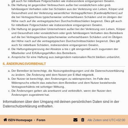
gilt auch für mittelbare Folgeschäden wie insbesondere entgangenen Gewinn.
Die Haftung ist gegenüber Verbrauchern außer bei vorsätzlichem oder grob
fahrlässigem Verhalten oder bei Schäden aus der Verletzung von Leben, Körper und
Gesundheit und der Verletzung wesentlicher Vertragspflichten (Kardinalpflichten) auf
die bei Vertragsschluss typischerweise vorhersehbaren Schäden und im übrigen der
Höhe nach auf die vertragstypischen Durchschnittsschäden begrenzt. Dies gilt auch
für mittelbare Folgeschäden wie insbesondere entgangenen Gewinn.
Die Haftung ist gegenüber Unternehmern außer bei der Verletzung von Leben, Körper
und Gesundheit oder vorsätzlichem oder grob fahrlässigem Verhalten des Betreibers
auf die bei Vertragsschluss typischerweise vorhersehbaren Schäden und im Übrigen
der Höhe nach auf die vertragstypischen Durchschnittsschäden begrenzt. Dies gilt
auch für mittelbare Schäden, insbesondere entgangenen Gewinn.
Die Haftungsbegrenzung der Absätze a bis c gilt sinngemäß auch zugunsten der
Mitarbeiter und Erfüllungsgehilfen des Betreibers.
Ansprüche für eine Haftung aus zwingendem nationalem Recht bleiben unberührt.
6. ÄNDERUNGSVORBEHALT
Der Betreiber ist berechtigt, die Nutzungsbedingungen und die Datenschutzerklärung
zu ändern. Die Änderung wird dem Nutzer per E-Mail mitgeteilt.
Der Nutzer ist berechtigt, den Änderungen zu widersprechen. Im Falle des
Widerspruchs erlischt das zwischen dem Betreiber und dem Nutzer bestehende
Vertragsverhältnis mit sofortiger Wirkung.
Die Änderungen gelten als anerkannt und verbindlich, wenn der Nutzer den
Änderungen zugestimmt hat.
Informationen über den Umgang mit deinen persönlichen Daten sind in der
Datenschutzerklärung enthalten.
ISDV-Homepage
Foren
Alle Zeiten sind
UTC+02:00