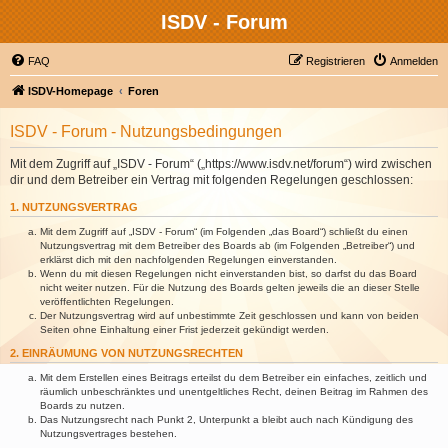
ISDV - Forum
FAQ
Registrieren
Anmelden
ISDV-Homepage
Foren
ISDV - Forum - Nutzungsbedingungen
Mit dem Zugriff auf „ISDV - Forum“ („https://www.isdv.net/forum“) wird zwischen
dir und dem Betreiber ein Vertrag mit folgenden Regelungen geschlossen:
1. NUTZUNGSVERTRAG
Mit dem Zugriff auf „ISDV - Forum“ (im Folgenden „das Board“) schließt du einen
Nutzungsvertrag mit dem Betreiber des Boards ab (im Folgenden „Betreiber“) und
erklärst dich mit den nachfolgenden Regelungen einverstanden.
Wenn du mit diesen Regelungen nicht einverstanden bist, so darfst du das Board
nicht weiter nutzen. Für die Nutzung des Boards gelten jeweils die an dieser Stelle
veröffentlichten Regelungen.
Der Nutzungsvertrag wird auf unbestimmte Zeit geschlossen und kann von beiden
Seiten ohne Einhaltung einer Frist jederzeit gekündigt werden.
2. EINRÄUMUNG VON NUTZUNGSRECHTEN
Mit dem Erstellen eines Beitrags erteilst du dem Betreiber ein einfaches, zeitlich und
räumlich unbeschränktes und unentgeltliches Recht, deinen Beitrag im Rahmen des
Boards zu nutzen.
Das Nutzungsrecht nach Punkt 2, Unterpunkt a bleibt auch nach Kündigung des
Nutzungsvertrages bestehen.