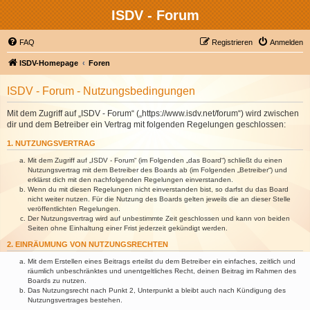
ISDV - Forum
FAQ
Registrieren
Anmelden
ISDV-Homepage
Foren
ISDV - Forum - Nutzungsbedingungen
Mit dem Zugriff auf „ISDV - Forum“ („https://www.isdv.net/forum“) wird zwischen
dir und dem Betreiber ein Vertrag mit folgenden Regelungen geschlossen:
1. NUTZUNGSVERTRAG
Mit dem Zugriff auf „ISDV - Forum“ (im Folgenden „das Board“) schließt du einen
Nutzungsvertrag mit dem Betreiber des Boards ab (im Folgenden „Betreiber“) und
erklärst dich mit den nachfolgenden Regelungen einverstanden.
Wenn du mit diesen Regelungen nicht einverstanden bist, so darfst du das Board
nicht weiter nutzen. Für die Nutzung des Boards gelten jeweils die an dieser Stelle
veröffentlichten Regelungen.
Der Nutzungsvertrag wird auf unbestimmte Zeit geschlossen und kann von beiden
Seiten ohne Einhaltung einer Frist jederzeit gekündigt werden.
2. EINRÄUMUNG VON NUTZUNGSRECHTEN
Mit dem Erstellen eines Beitrags erteilst du dem Betreiber ein einfaches, zeitlich und
räumlich unbeschränktes und unentgeltliches Recht, deinen Beitrag im Rahmen des
Boards zu nutzen.
Das Nutzungsrecht nach Punkt 2, Unterpunkt a bleibt auch nach Kündigung des
Nutzungsvertrages bestehen.