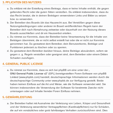
3. PFLICHTEN DES NUTZERS
Du erklärst mit der Erstellung eines Beitrags, dass er keine Inhalte enthält, die gegen
geltendes Recht oder die guten Sitten verstoßen. Du erklärst insbesondere, dass du
das Recht besitzt, die in deinen Beiträgen verwendeten Links und Bilder zu setzen
bzw. zu verwenden.
Der Betreiber des Boards übt das Hausrecht aus. Bei Verstößen gegen diese
Nutzungsbedingungen oder anderer im Board veröffentlichten Regeln kann der
Betreiber dich nach Abmahnung zeitweise oder dauerhaft von der Nutzung dieses
Boards ausschließen und dir ein Hausverbot erteilen.
Du nimmst zur Kenntnis, dass der Betreiber keine Verantwortung für die Inhalte von
Beiträgen übernimmt, die er nicht selbst erstellt hat oder die er nicht zur Kenntnis
genommen hat. Du gestattest dem Betreiber, dein Benutzerkonto, Beiträge und
Funktionen jederzeit zu löschen oder zu sperren.
Du gestattest dem Betreiber darüber hinaus, deine Beiträge abzuändern, sofern sie
gegen o. g. Regeln verstoßen oder geeignet sind, dem Betreiber oder einem Dritten
Schaden zuzufügen.
4. GENERAL PUBLIC LICENSE
Du nimmst zur Kenntnis, dass es sich bei phpBB um eine unter der „
GNU General Public License v2
“ (GPL) bereitgestellten Foren-Software von phpBB
Limited (www.phpbb.com) handelt; deutschsprachige Informationen werden durch die
deutschsprachige Community unter www.phpbb.de zur Verfügung gestellt. Beide
haben keinen Einfluss auf die Art und Weise, wie die Software verwendet wird. Sie
können insbesondere die Verwendung der Software für bestimmte Zwecke nicht
untersagen oder auf Inhalte fremder Foren Einfluss nehmen.
5. GEWÄHRLEISTUNG
Der Betreiber haftet mit Ausnahme der Verletzung von Leben, Körper und Gesundheit
und der Verletzung wesentlicher Vertragspflichten (Kardinalpflichten) nur für Schäden,
die auf ein vorsätzliches oder grob fahrlässiges Verhalten zurückzuführen sind. Dies