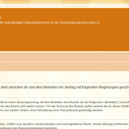
m
r selbständigen Dienstleister/Innen in der Veranstaltungswirtschaft e.V.
m“) wird zwischen dir und dem Betreiber ein Vertrag mit folgenden Regelungen gesch
ließt du einen Nutzungsvertrag mit dem Betreiber des Boards ab (im Folgenden „Betreiber“) und 
du das Board nicht weiter nutzen. Für die Nutzung des Boards gelten jeweils die an dieser Stell
n von beiden Seiten ohne Einhaltung einer Frist jederzeit gekündigt werden.
faches, zeitlich und räumlich unbeschränktes und unentgeltliches Recht, deinen Beitrag im Rahme
Kündigung des Nutzungsvertrages bestehen.