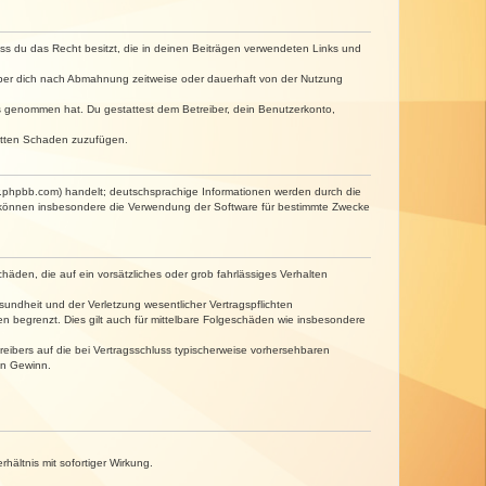
dass du das Recht besitzt, die in deinen Beiträgen verwendeten Links und
iber dich nach Abmahnung zeitweise oder dauerhaft von der Nutzung
tnis genommen hat. Du gestattest dem Betreiber, dein Benutzerkonto,
ritten Schaden zuzufügen.
w.phpbb.com) handelt; deutschsprachige Informationen werden durch die
e können insbesondere die Verwendung der Software für bestimmte Zwecke
häden, die auf ein vorsätzliches oder grob fahrlässiges Verhalten
undheit und der Verletzung wesentlicher Vertragspflichten
n begrenzt. Dies gilt auch für mittelbare Folgeschäden wie insbesondere
eibers auf die bei Vertragsschluss typischerweise vorhersehbaren
en Gewinn.
ältnis mit sofortiger Wirkung.