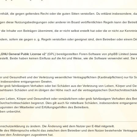
e enthält, die gegen geltendes Recht oder die guten Sitten verstoßen. Du erklärst insbesondere, 
egen diese Nutzungsbedingungen oder anderer im Board veröffentlichten Regeln kann der Betre
die Inhalte von Beiträgen übernimmt, die er nicht selbst erstellt hat oder die er nicht zur Kenn
ndern, sofern sie gegen o. g. Regeln verstoßen oder geeignet sind, dem Betreiber oder einem D
„
GNU General Public License v2
“ (GPL) bereitgestellten Foren-Software von phpBB Limited (ww
ellt. Beide haben keinen Einfluss auf die Art und Weise, wie die Software verwendet wird. Si
 und Gesundheit und der Verletzung wesentlicher Vertragspflichten (Kardinalpflichten) nur für Sc
wie insbesondere entgangenen Gewinn.
der grob fahrlässigem Verhalten oder bei Schäden aus der Verletzung von Leben, Körper und Ges
rhersehbaren Schäden und im übrigen der Höhe nach auf die vertragstypischen Durchschnittsschäde
von Leben, Körper und Gesundheit oder vorsätzlichem oder grob fahrlässigem Verhalten des Betr
Durchschnittsschäden begrenzt. Dies gilt auch für mittelbare Schäden, insbesondere entgangen
gunsten der Mitarbeiter und Erfüllungsgehilfen des Betreibers.
ben unberührt.
enschutzerklärung zu ändern. Die Änderung wird dem Nutzer per E-Mail mitgeteilt.
lle des Widerspruchs erlischt das zwischen dem Betreiber und dem Nutzer bestehende Vertragsverh
utzer den Änderungen zugestimmt hat.