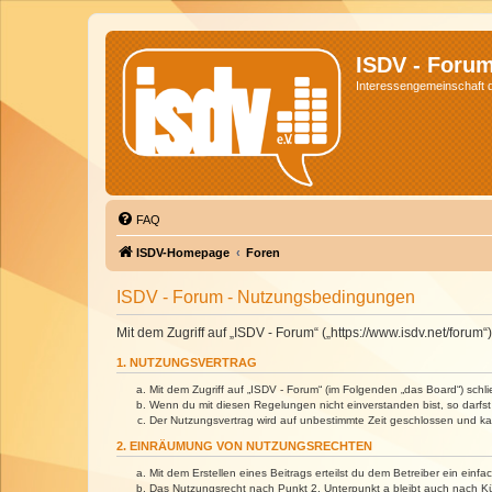
ISDV - Foru
Interessengemeinschaft de
FAQ
ISDV-Homepage
Foren
ISDV - Forum - Nutzungsbedingungen
Mit dem Zugriff auf „ISDV - Forum“ („https://www.isdv.net/foru
1. NUTZUNGSVERTRAG
Mit dem Zugriff auf „ISDV - Forum“ (im Folgenden „das Board“) sch
Wenn du mit diesen Regelungen nicht einverstanden bist, so darfst 
Der Nutzungsvertrag wird auf unbestimmte Zeit geschlossen und kan
2. EINRÄUMUNG VON NUTZUNGSRECHTEN
Mit dem Erstellen eines Beitrags erteilst du dem Betreiber ein ein
Das Nutzungsrecht nach Punkt 2, Unterpunkt a bleibt auch nach 