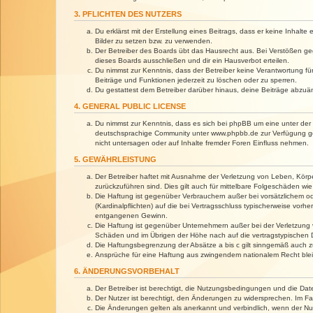
3. PFLICHTEN DES NUTZERS
Du erklärst mit der Erstellung eines Beitrags, dass er keine Inhalt
Bilder zu setzen bzw. zu verwenden.
Der Betreiber des Boards übt das Hausrecht aus. Bei Verstößen g
dieses Boards ausschließen und dir ein Hausverbot erteilen.
Du nimmst zur Kenntnis, dass der Betreiber keine Verantwortung für 
Beiträge und Funktionen jederzeit zu löschen oder zu sperren.
Du gestattest dem Betreiber darüber hinaus, deine Beiträge abzuä
4. GENERAL PUBLIC LICENSE
Du nimmst zur Kenntnis, dass es sich bei phpBB um eine unter der 
deutschsprachige Community unter www.phpbb.de zur Verfügung gest
nicht untersagen oder auf Inhalte fremder Foren Einfluss nehmen.
5. GEWÄHRLEISTUNG
Der Betreiber haftet mit Ausnahme der Verletzung von Leben, Körper
zurückzuführen sind. Dies gilt auch für mittelbare Folgeschäden 
Die Haftung ist gegenüber Verbrauchern außer bei vorsätzlichem o
(Kardinalpflichten) auf die bei Vertragsschluss typischerweise vo
entgangenen Gewinn.
Die Haftung ist gegenüber Unternehmern außer bei der Verletzung 
Schäden und im Übrigen der Höhe nach auf die vertragstypischen 
Die Haftungsbegrenzung der Absätze a bis c gilt sinngemäß auch zu
Ansprüche für eine Haftung aus zwingendem nationalem Recht blei
6. ÄNDERUNGSVORBEHALT
Der Betreiber ist berechtigt, die Nutzungsbedingungen und die Dat
Der Nutzer ist berechtigt, den Änderungen zu widersprechen. Im Fa
Die Änderungen gelten als anerkannt und verbindlich, wenn der N