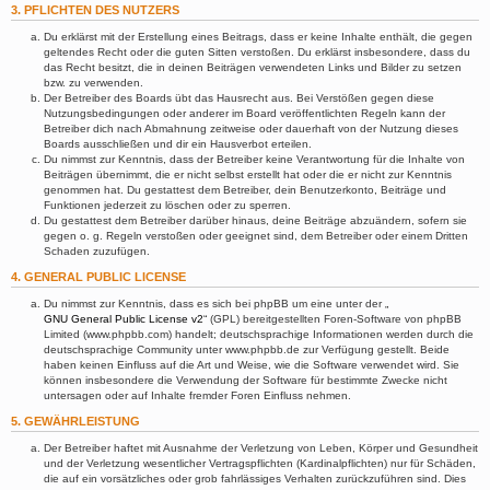
3. PFLICHTEN DES NUTZERS
Du erklärst mit der Erstellung eines Beitrags, dass er keine Inhalte enthält, die gegen
geltendes Recht oder die guten Sitten verstoßen. Du erklärst insbesondere, dass du
das Recht besitzt, die in deinen Beiträgen verwendeten Links und Bilder zu setzen
bzw. zu verwenden.
Der Betreiber des Boards übt das Hausrecht aus. Bei Verstößen gegen diese
Nutzungsbedingungen oder anderer im Board veröffentlichten Regeln kann der
Betreiber dich nach Abmahnung zeitweise oder dauerhaft von der Nutzung dieses
Boards ausschließen und dir ein Hausverbot erteilen.
Du nimmst zur Kenntnis, dass der Betreiber keine Verantwortung für die Inhalte von
Beiträgen übernimmt, die er nicht selbst erstellt hat oder die er nicht zur Kenntnis
genommen hat. Du gestattest dem Betreiber, dein Benutzerkonto, Beiträge und
Funktionen jederzeit zu löschen oder zu sperren.
Du gestattest dem Betreiber darüber hinaus, deine Beiträge abzuändern, sofern sie
gegen o. g. Regeln verstoßen oder geeignet sind, dem Betreiber oder einem Dritten
Schaden zuzufügen.
4. GENERAL PUBLIC LICENSE
Du nimmst zur Kenntnis, dass es sich bei phpBB um eine unter der „
GNU General Public License v2
“ (GPL) bereitgestellten Foren-Software von phpBB
Limited (www.phpbb.com) handelt; deutschsprachige Informationen werden durch die
deutschsprachige Community unter www.phpbb.de zur Verfügung gestellt. Beide
haben keinen Einfluss auf die Art und Weise, wie die Software verwendet wird. Sie
können insbesondere die Verwendung der Software für bestimmte Zwecke nicht
untersagen oder auf Inhalte fremder Foren Einfluss nehmen.
5. GEWÄHRLEISTUNG
Der Betreiber haftet mit Ausnahme der Verletzung von Leben, Körper und Gesundheit
und der Verletzung wesentlicher Vertragspflichten (Kardinalpflichten) nur für Schäden,
die auf ein vorsätzliches oder grob fahrlässiges Verhalten zurückzuführen sind. Dies