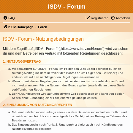
ISDV - Forum
FAQ
Registrieren
Anmelden
ISDV-Homepage
Foren
ISDV - Forum - Nutzungsbedingungen
Mit dem Zugriff auf „ISDV - Forum“ („https://www.isdv.net/forum“) wird zwischen
dir und dem Betreiber ein Vertrag mit folgenden Regelungen geschlossen:
1. NUTZUNGSVERTRAG
Mit dem Zugriff auf „ISDV - Forum“ (im Folgenden „das Board“) schließt du einen
Nutzungsvertrag mit dem Betreiber des Boards ab (im Folgenden „Betreiber“) und
erklärst dich mit den nachfolgenden Regelungen einverstanden.
Wenn du mit diesen Regelungen nicht einverstanden bist, so darfst du das Board
nicht weiter nutzen. Für die Nutzung des Boards gelten jeweils die an dieser Stelle
veröffentlichten Regelungen.
Der Nutzungsvertrag wird auf unbestimmte Zeit geschlossen und kann von beiden
Seiten ohne Einhaltung einer Frist jederzeit gekündigt werden.
2. EINRÄUMUNG VON NUTZUNGSRECHTEN
Mit dem Erstellen eines Beitrags erteilst du dem Betreiber ein einfaches, zeitlich und
räumlich unbeschränktes und unentgeltliches Recht, deinen Beitrag im Rahmen des
Boards zu nutzen.
Das Nutzungsrecht nach Punkt 2, Unterpunkt a bleibt auch nach Kündigung des
Nutzungsvertrages bestehen.