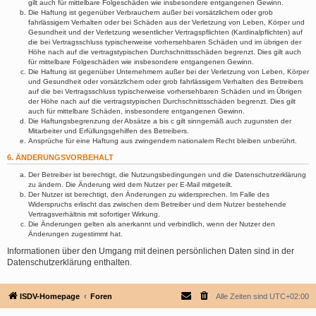
gilt auch für mittelbare Folgeschäden wie insbesondere entgangenen Gewinn.
Die Haftung ist gegenüber Verbrauchern außer bei vorsätzlichem oder grob
fahrlässigem Verhalten oder bei Schäden aus der Verletzung von Leben, Körper und
Gesundheit und der Verletzung wesentlicher Vertragspflichten (Kardinalpflichten) auf
die bei Vertragsschluss typischerweise vorhersehbaren Schäden und im übrigen der
Höhe nach auf die vertragstypischen Durchschnittsschäden begrenzt. Dies gilt auch
für mittelbare Folgeschäden wie insbesondere entgangenen Gewinn.
Die Haftung ist gegenüber Unternehmern außer bei der Verletzung von Leben, Körper
und Gesundheit oder vorsätzlichem oder grob fahrlässigem Verhalten des Betreibers
auf die bei Vertragsschluss typischerweise vorhersehbaren Schäden und im Übrigen
der Höhe nach auf die vertragstypischen Durchschnittsschäden begrenzt. Dies gilt
auch für mittelbare Schäden, insbesondere entgangenen Gewinn.
Die Haftungsbegrenzung der Absätze a bis c gilt sinngemäß auch zugunsten der
Mitarbeiter und Erfüllungsgehilfen des Betreibers.
Ansprüche für eine Haftung aus zwingendem nationalem Recht bleiben unberührt.
6. ÄNDERUNGSVORBEHALT
Der Betreiber ist berechtigt, die Nutzungsbedingungen und die Datenschutzerklärung
zu ändern. Die Änderung wird dem Nutzer per E-Mail mitgeteilt.
Der Nutzer ist berechtigt, den Änderungen zu widersprechen. Im Falle des
Widerspruchs erlischt das zwischen dem Betreiber und dem Nutzer bestehende
Vertragsverhältnis mit sofortiger Wirkung.
Die Änderungen gelten als anerkannt und verbindlich, wenn der Nutzer den
Änderungen zugestimmt hat.
Informationen über den Umgang mit deinen persönlichen Daten sind in der
Datenschutzerklärung enthalten.
ISDV-Homepage
Foren
Alle Zeiten sind
UTC+02:00