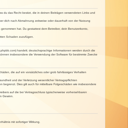
dass du das Recht besitzt, die in deinen Beiträgen verwendeten Links und
iber dich nach Abmahnung zeitweise oder dauerhaft von der Nutzung
tnis genommen hat. Du gestattest dem Betreiber, dein Benutzerkonto,
ritten Schaden zuzufügen.
w.phpbb.com) handelt; deutschsprachige Informationen werden durch die
e können insbesondere die Verwendung der Software für bestimmte Zwecke
häden, die auf ein vorsätzliches oder grob fahrlässiges Verhalten
undheit und der Verletzung wesentlicher Vertragspflichten
n begrenzt. Dies gilt auch für mittelbare Folgeschäden wie insbesondere
eibers auf die bei Vertragsschluss typischerweise vorhersehbaren
en Gewinn.
ältnis mit sofortiger Wirkung.