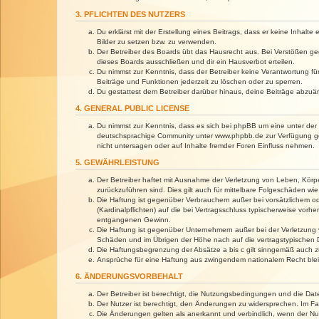
3. PFLICHTEN DES NUTZERS
Du erklärst mit der Erstellung eines Beitrags, dass er keine Inhalt
Bilder zu setzen bzw. zu verwenden.
Der Betreiber des Boards übt das Hausrecht aus. Bei Verstößen g
dieses Boards ausschließen und dir ein Hausverbot erteilen.
Du nimmst zur Kenntnis, dass der Betreiber keine Verantwortung für 
Beiträge und Funktionen jederzeit zu löschen oder zu sperren.
Du gestattest dem Betreiber darüber hinaus, deine Beiträge abzuä
4. GENERAL PUBLIC LICENSE
Du nimmst zur Kenntnis, dass es sich bei phpBB um eine unter der 
deutschsprachige Community unter www.phpbb.de zur Verfügung gest
nicht untersagen oder auf Inhalte fremder Foren Einfluss nehmen.
5. GEWÄHRLEISTUNG
Der Betreiber haftet mit Ausnahme der Verletzung von Leben, Körper
zurückzuführen sind. Dies gilt auch für mittelbare Folgeschäden 
Die Haftung ist gegenüber Verbrauchern außer bei vorsätzlichem o
(Kardinalpflichten) auf die bei Vertragsschluss typischerweise vo
entgangenen Gewinn.
Die Haftung ist gegenüber Unternehmern außer bei der Verletzung 
Schäden und im Übrigen der Höhe nach auf die vertragstypischen 
Die Haftungsbegrenzung der Absätze a bis c gilt sinngemäß auch zu
Ansprüche für eine Haftung aus zwingendem nationalem Recht blei
6. ÄNDERUNGSVORBEHALT
Der Betreiber ist berechtigt, die Nutzungsbedingungen und die Dat
Der Nutzer ist berechtigt, den Änderungen zu widersprechen. Im Fa
Die Änderungen gelten als anerkannt und verbindlich, wenn der N