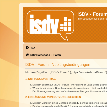
ISDV - Foru
Interessengemeinschaft de
FAQ
ISDV-Homepage
Foren
ISDV - Forum - Nutzungsbedingungen
Mit dem Zugriff auf „ISDV - Forum“ („https://www.isdv.net/foru
1. NUTZUNGSVERTRAG
Mit dem Zugriff auf „ISDV - Forum“ (im Folgenden „das Board“) sch
Wenn du mit diesen Regelungen nicht einverstanden bist, so darfst 
Der Nutzungsvertrag wird auf unbestimmte Zeit geschlossen und kan
2. EINRÄUMUNG VON NUTZUNGSRECHTEN
Mit dem Erstellen eines Beitrags erteilst du dem Betreiber ein ein
Das Nutzungsrecht nach Punkt 2, Unterpunkt a bleibt auch nach 