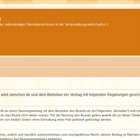
m
r selbständigen Dienstleister/Innen in der Veranstaltungswirtschaft e.V.
m“) wird zwischen dir und dem Betreiber ein Vertrag mit folgenden Regelungen gesch
ließt du einen Nutzungsvertrag mit dem Betreiber des Boards ab (im Folgenden „Betreiber“) und 
du das Board nicht weiter nutzen. Für die Nutzung des Boards gelten jeweils die an dieser Stell
n von beiden Seiten ohne Einhaltung einer Frist jederzeit gekündigt werden.
faches, zeitlich und räumlich unbeschränktes und unentgeltliches Recht, deinen Beitrag im Rahme
Kündigung des Nutzungsvertrages bestehen.