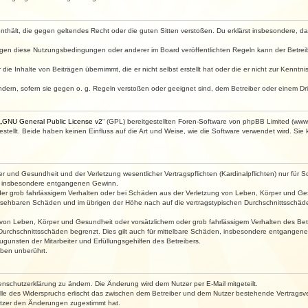
e enthält, die gegen geltendes Recht oder die guten Sitten verstoßen. Du erklärst insbesondere, 
egen diese Nutzungsbedingungen oder anderer im Board veröffentlichten Regeln kann der Betre
die Inhalte von Beiträgen übernimmt, die er nicht selbst erstellt hat oder die er nicht zur Kenn
ndern, sofern sie gegen o. g. Regeln verstoßen oder geeignet sind, dem Betreiber oder einem D
„
GNU General Public License v2
“ (GPL) bereitgestellten Foren-Software von phpBB Limited (ww
ellt. Beide haben keinen Einfluss auf die Art und Weise, wie die Software verwendet wird. Si
 und Gesundheit und der Verletzung wesentlicher Vertragspflichten (Kardinalpflichten) nur für Sc
wie insbesondere entgangenen Gewinn.
der grob fahrlässigem Verhalten oder bei Schäden aus der Verletzung von Leben, Körper und Ges
rhersehbaren Schäden und im übrigen der Höhe nach auf die vertragstypischen Durchschnittsschäde
von Leben, Körper und Gesundheit oder vorsätzlichem oder grob fahrlässigem Verhalten des Betr
Durchschnittsschäden begrenzt. Dies gilt auch für mittelbare Schäden, insbesondere entgangen
gunsten der Mitarbeiter und Erfüllungsgehilfen des Betreibers.
ben unberührt.
enschutzerklärung zu ändern. Die Änderung wird dem Nutzer per E-Mail mitgeteilt.
lle des Widerspruchs erlischt das zwischen dem Betreiber und dem Nutzer bestehende Vertragsverh
utzer den Änderungen zugestimmt hat.