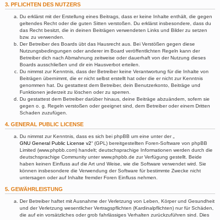
3. PFLICHTEN DES NUTZERS
Du erklärst mit der Erstellung eines Beitrags, dass er keine Inhalte enthält, die gegen
geltendes Recht oder die guten Sitten verstoßen. Du erklärst insbesondere, dass du
das Recht besitzt, die in deinen Beiträgen verwendeten Links und Bilder zu setzen
bzw. zu verwenden.
Der Betreiber des Boards übt das Hausrecht aus. Bei Verstößen gegen diese
Nutzungsbedingungen oder anderer im Board veröffentlichten Regeln kann der
Betreiber dich nach Abmahnung zeitweise oder dauerhaft von der Nutzung dieses
Boards ausschließen und dir ein Hausverbot erteilen.
Du nimmst zur Kenntnis, dass der Betreiber keine Verantwortung für die Inhalte von
Beiträgen übernimmt, die er nicht selbst erstellt hat oder die er nicht zur Kenntnis
genommen hat. Du gestattest dem Betreiber, dein Benutzerkonto, Beiträge und
Funktionen jederzeit zu löschen oder zu sperren.
Du gestattest dem Betreiber darüber hinaus, deine Beiträge abzuändern, sofern sie
gegen o. g. Regeln verstoßen oder geeignet sind, dem Betreiber oder einem Dritten
Schaden zuzufügen.
4. GENERAL PUBLIC LICENSE
Du nimmst zur Kenntnis, dass es sich bei phpBB um eine unter der „
GNU General Public License v2
“ (GPL) bereitgestellten Foren-Software von phpBB
Limited (www.phpbb.com) handelt; deutschsprachige Informationen werden durch die
deutschsprachige Community unter www.phpbb.de zur Verfügung gestellt. Beide
haben keinen Einfluss auf die Art und Weise, wie die Software verwendet wird. Sie
können insbesondere die Verwendung der Software für bestimmte Zwecke nicht
untersagen oder auf Inhalte fremder Foren Einfluss nehmen.
5. GEWÄHRLEISTUNG
Der Betreiber haftet mit Ausnahme der Verletzung von Leben, Körper und Gesundheit
und der Verletzung wesentlicher Vertragspflichten (Kardinalpflichten) nur für Schäden,
die auf ein vorsätzliches oder grob fahrlässiges Verhalten zurückzuführen sind. Dies