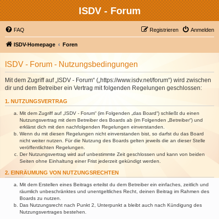
ISDV - Forum
FAQ
Registrieren
Anmelden
ISDV-Homepage
Foren
ISDV - Forum - Nutzungsbedingungen
Mit dem Zugriff auf „ISDV - Forum“ („https://www.isdv.net/forum“) wird zwischen
dir und dem Betreiber ein Vertrag mit folgenden Regelungen geschlossen:
1. NUTZUNGSVERTRAG
Mit dem Zugriff auf „ISDV - Forum“ (im Folgenden „das Board“) schließt du einen
Nutzungsvertrag mit dem Betreiber des Boards ab (im Folgenden „Betreiber“) und
erklärst dich mit den nachfolgenden Regelungen einverstanden.
Wenn du mit diesen Regelungen nicht einverstanden bist, so darfst du das Board
nicht weiter nutzen. Für die Nutzung des Boards gelten jeweils die an dieser Stelle
veröffentlichten Regelungen.
Der Nutzungsvertrag wird auf unbestimmte Zeit geschlossen und kann von beiden
Seiten ohne Einhaltung einer Frist jederzeit gekündigt werden.
2. EINRÄUMUNG VON NUTZUNGSRECHTEN
Mit dem Erstellen eines Beitrags erteilst du dem Betreiber ein einfaches, zeitlich und
räumlich unbeschränktes und unentgeltliches Recht, deinen Beitrag im Rahmen des
Boards zu nutzen.
Das Nutzungsrecht nach Punkt 2, Unterpunkt a bleibt auch nach Kündigung des
Nutzungsvertrages bestehen.