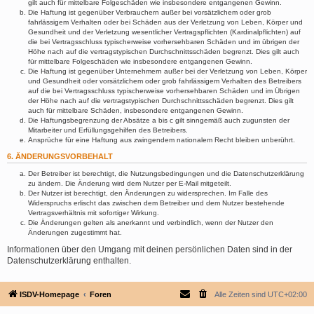
gilt auch für mittelbare Folgeschäden wie insbesondere entgangenen Gewinn.
Die Haftung ist gegenüber Verbrauchern außer bei vorsätzlichem oder grob
fahrlässigem Verhalten oder bei Schäden aus der Verletzung von Leben, Körper und
Gesundheit und der Verletzung wesentlicher Vertragspflichten (Kardinalpflichten) auf
die bei Vertragsschluss typischerweise vorhersehbaren Schäden und im übrigen der
Höhe nach auf die vertragstypischen Durchschnittsschäden begrenzt. Dies gilt auch
für mittelbare Folgeschäden wie insbesondere entgangenen Gewinn.
Die Haftung ist gegenüber Unternehmern außer bei der Verletzung von Leben, Körper
und Gesundheit oder vorsätzlichem oder grob fahrlässigem Verhalten des Betreibers
auf die bei Vertragsschluss typischerweise vorhersehbaren Schäden und im Übrigen
der Höhe nach auf die vertragstypischen Durchschnittsschäden begrenzt. Dies gilt
auch für mittelbare Schäden, insbesondere entgangenen Gewinn.
Die Haftungsbegrenzung der Absätze a bis c gilt sinngemäß auch zugunsten der
Mitarbeiter und Erfüllungsgehilfen des Betreibers.
Ansprüche für eine Haftung aus zwingendem nationalem Recht bleiben unberührt.
6. ÄNDERUNGSVORBEHALT
Der Betreiber ist berechtigt, die Nutzungsbedingungen und die Datenschutzerklärung
zu ändern. Die Änderung wird dem Nutzer per E-Mail mitgeteilt.
Der Nutzer ist berechtigt, den Änderungen zu widersprechen. Im Falle des
Widerspruchs erlischt das zwischen dem Betreiber und dem Nutzer bestehende
Vertragsverhältnis mit sofortiger Wirkung.
Die Änderungen gelten als anerkannt und verbindlich, wenn der Nutzer den
Änderungen zugestimmt hat.
Informationen über den Umgang mit deinen persönlichen Daten sind in der
Datenschutzerklärung enthalten.
ISDV-Homepage
Foren
Alle Zeiten sind
UTC+02:00